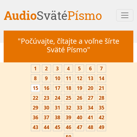
Audio
Sväté
Písmo
"Počúvajte, čítajte a voľne šírte
Sväté Písmo"
1
2
3
4
5
6
7
8
9
10
11
12
13
14
15
16
17
18
19
20
21
22
23
24
25
26
27
28
29
30
31
32
33
34
35
36
37
38
39
40
41
42
43
44
45
46
47
48
49