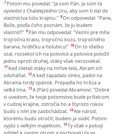
7
Potom mu povedal: "Ja som Pán. Ja som ťa
vyviedol z Chaldejského Uru, aby som ti dal do
8
vlastníctva túto krajinu."
On odpovedal: "Pane,
Bože, podľa čoho poznám, že ju budem
9
vlastniť?"
Pán mu odpovedal: "Vezmi pre mňa
trojročnú kravu, trojročnú kozu, trojročného
10
barana, hrdličku a holubicu!"
On to všetko
vzal, rozsekol ich na polovice a polovice položil
jednu oproti druhej, vtáky však nerozsekal.
11
Keď zlietali vtáky na mŕtve telá, Abram ich
12
odoháňal.
A keď zapadalo slnko, padol na
Abrama tvrdý spánok. Prepadla ho hrôza a
13
veľká tma.
A (Pán) povedal Abramovi: "Dobre
si uvedom, že tvoje potomstvo bude prišelcom
v cudzej krajine, zotročia ho a štyristo rokov
14
budú s ním zle zaobchádzať.
Ale národ,
ktorému budú otročiť, budem ja súdiť. Potom
15
vyjdú s veľkým majetkom.
Ty však v pokoji
odídeš k svojim otcom a pochovajú ťa vo