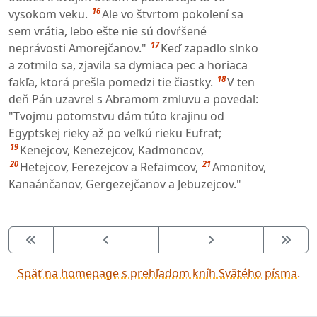
16
vysokom veku.
Ale vo štvrtom pokolení sa
sem vrátia, lebo ešte nie sú dovŕšené
17
neprávosti Amorejčanov."
Keď zapadlo slnko
a zotmilo sa, zjavila sa dymiaca pec a horiaca
18
fakľa, ktorá prešla pomedzi tie čiastky.
V ten
deň Pán uzavrel s Abramom zmluvu a povedal:
"Tvojmu potomstvu dám túto krajinu od
Egyptskej rieky až po veľkú rieku Eufrat;
19
Kenejcov, Kenezejcov, Kadmoncov,
20
21
Hetejcov, Ferezejcov a Refaimcov,
Amonitov,
Kanaánčanov, Gergezejčanov a Jebuzejcov."
Späť na homepage s prehľadom kníh Svätého písma.