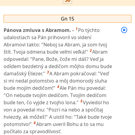
50
Gn 15
1
Pánova zmluva s Abramom. -
Po týchto
udalostiach sa Pán prihovoril vo videní
Abramovi takto: "Neboj sa Abram, ja som tvoj
2
štít. Tvoja odmena bude veľmi veľká!"
Abram
odpovedal: "Pane, Bože, čože mi dáš? Veď ja
odídem bezdetný a dedičom môjho domu bude
3
damašský Eliezer."
A Abram pokračoval: "Veď
si mi nedal potomstvo a môj domorodý sluha
4
bude mojím dedičom!"
Ale Pán mu povedal:
"On nebude tvojím dedičom. Tvojím dedičom
5
bude ten, čo vyjde z tvojho lona."
Vyviedol ho
von a povedal mu: "Pozri na nebo a spočítaj
hviezdy, ak môžeš!" A uistil ho: "Také bude tvoje
6
potomstvo!"
Abram uveril Bohu a to sa mu
počítalo za spravodlivosť.