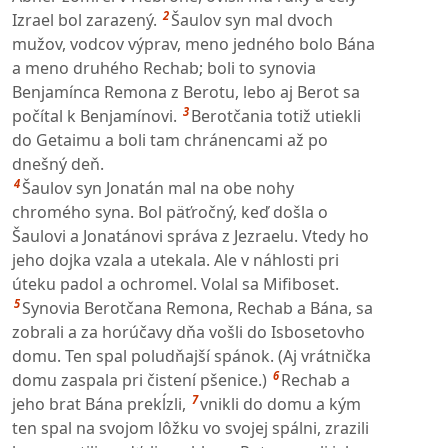
2
Izrael bol zarazený.
Šaulov syn mal dvoch
mužov, vodcov výprav, meno jedného bolo Bána
a meno druhého Rechab; boli to synovia
Benjamínca Remona z Berotu, lebo aj Berot sa
3
počítal k Benjamínovi.
Berotčania totiž utiekli
do Getaimu a boli tam chránencami až po
dnešný deň.
4
Šaulov syn Jonatán mal na obe nohy
chromého syna. Bol päťročný, keď došla o
Šaulovi a Jonatánovi správa z Jezraelu. Vtedy ho
jeho dojka vzala a utekala. Ale v náhlosti pri
úteku padol a ochromel. Volal sa Mifiboset.
5
Synovia Berotčana Remona, Rechab a Bána, sa
zobrali a za horúčavy dňa vošli do Isbosetovho
domu. Ten spal poludňajší spánok. (Aj vrátnička
6
domu zaspala pri čistení pšenice.)
Rechab a
7
jeho brat Bána prekĺzli,
vnikli do domu a kým
ten spal na svojom lôžku vo svojej spálni, zrazili