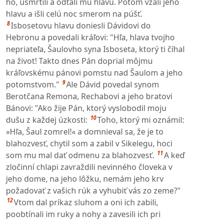
ho, usmrtili a odťali mu hlavu. Potom vzali jeho
hlavu a išli celú noc smerom na púšť.
8
Isbosetovu hlavu doniesli Dávidovi do
Hebronu a povedali kráľovi: "Hľa, hlava tvojho
nepriateľa, Šaulovho syna Isboseta, ktorý ti číhal
na život! Takto dnes Pán doprial môjmu
kráľovskému pánovi pomstu nad Šaulom a jeho
9
potomstvom."
Ale Dávid povedal synom
Berotčana Remona, Rechabovi a jeho bratovi
Bánovi: "Ako žije Pán, ktorý vyslobodil moju
10
dušu z každej úzkosti:
Toho, ktorý mi oznámil:
»Hľa, Šaul zomrel!« a domnieval sa, že je to
blahozvesť, chytil som a zabil v Sikelegu, hoci
11
som mu mal dať odmenu za blahozvesť.
A keď
zločinní chlapi zavraždili nevinného človeka v
jeho dome, na jeho lôžku, nemám jeho krv
požadovať z vašich rúk a vyhubiť vás zo zeme?"
12
Vtom dal príkaz sluhom a oni ich zabili,
poobtínali im ruky a nohy a zavesili ich pri