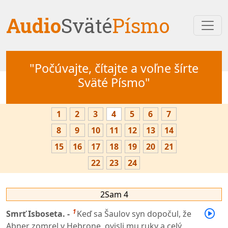
Audio
Sväté
Písmo
"Počúvajte, čítajte a voľne šírte
Sväté Písmo"
1
2
3
4
5
6
7
8
9
10
11
12
13
14
15
16
17
18
19
20
21
22
23
24
2Sam 4
1
Smrť Isboseta. -
Keď sa Šaulov syn dopočul, že
Abner zomrel v Hebrone, ovisli mu ruky a celý