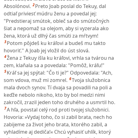
2
Absolónovi.
Preto Joab poslal do Tekuy, dal
odtiaľ priviesť múdru ženu a povedal jej:
"Predstieraj smútok, obleč sa do smútočných
šiat a nepomaž sa olejom, aby si vyzerala ako
žena, ktorá už dlhý čas smúti za mŕtvym!
3
Potom pôjdeš ku kráľovi a budeš mu takto
hovoriť." A Joab jej vložil do úst slová.
4
Žena z Tekuy išla ku kráľovi, vrhla sa tvárou na
zem, klaňala sa a povedala: "Pomôž, kráľu!"
5
Kráľ sa jej spýtal: "Čo ti je?" Odpovedala: "Ach,
6
som vdova, muž mi zomrel.
Tvoja služobnica
mala dvoch synov. Tí dvaja sa povadili na poli a
keďže nebolo nikoho, kto by bol medzi nimi
zakročil, zrazil jeden toho druhého a usmrtil ho.
7
A hľa, povstal celý rod proti tvojej služobnici.
Hovoria: »Vydaj toho, čo si zabil brata, nech ho
zabijeme za život jeho brata, ktorého zabil, a
vyhladíme aj dediča!« Chcú vyhasiť uhlík, ktorý