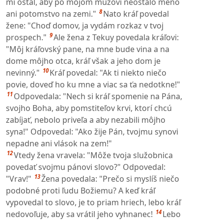
mi ostal, aby po mojom mužovi neostalo meno
8
ani potomstvo na zemi."
Nato kráľ povedal
žene: "Choď domov, ja vydám rozkaz v tvoj
9
prospech."
Ale žena z Tekuy povedala kráľovi:
"Môj kráľovský pane, na mne bude vina a na
dome môjho otca, kráľ však a jeho dom je
10
nevinný."
Kráľ povedal: "Ak ti niekto niečo
povie, doveď ho ku mne a viac sa ťa nedotkne!"
11
Odpovedala: "Nech si kráľ spomenie na Pána,
svojho Boha, aby pomstiteľov krvi, ktorí chcú
zabíjať, nebolo priveľa a aby nezabili môjho
syna!" Odpovedal: "Ako žije Pán, tvojmu synovi
nepadne ani vlások na zem!"
12
Vtedy žena vravela: "Môže tvoja služobnica
povedať svojmu pánovi slovo?" Odpovedal:
13
"Vrav!"
Žena povedala: "Prečo si myslíš niečo
podobné proti ľudu Božiemu? A keď kráľ
vypovedal to slovo, je to priam hriech, lebo kráľ
14
nedovoľuje, aby sa vrátil jeho vyhnanec!
Lebo