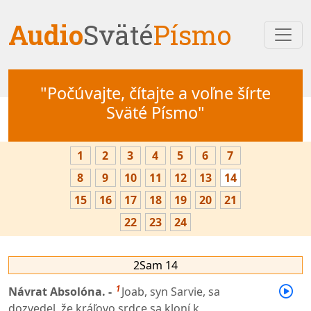
Audio
Sväté
Písmo
"Počúvajte, čítajte a voľne šírte
Sväté Písmo"
1
2
3
4
5
6
7
8
9
10
11
12
13
14
15
16
17
18
19
20
21
22
23
24
2Sam 14
1
Návrat Absolóna. -
Joab, syn Sarvie, sa
dozvedel, že kráľovo srdce sa kloní k