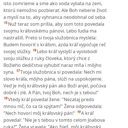
isto zomrieme a sme ako voda vyliata na zem,
ktorú nemožno pozbierať. Ale Boh neberie život
a myslí na to, aby vyhnanca neodohnal od seba.
15
Nuž teraz som prišla, aby som toto povedala
svojmu kráľovskému pánovi. Lebo ľudia ma
nastrašili. Preto si tvoja služobnica myslela:
Budem hovoriť s kráľom, azda kráľ vypočuje reč
16
svojej slúžky.
Lebo kráľ vyslyší a vyslobodí
svoju slúžku z ruky človeka, ktorý chce z
Božieho dedičstva vyhubiť naraz mňa i môjho
17
syna.
Tvoja služobnica si povedala: Nech mi
slovo kráľa, môjho pána, slúži na uspokojenie.
Veď je môj kráľovský pán ako Boží anjel, počúva
dobré i zlé. A Pán, tvoj Boh, nech je s tebou!"
18
Vtedy kráľ povedal žene: "Nezataj predo
mnou nič, čo sa ťa spýtam!" Žena odpovedala:
19
"Nech hovorí môj kráľovský pán!"
A kráľ
povedal: "Nie je s tebou v tomto celom Joabova
ruka?" Žena vravela: "Ako žiješ, môj kráľovský