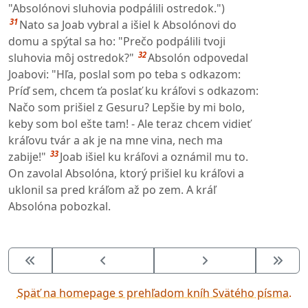
"Absolónovi sluhovia podpálili ostredok.")
31
Nato sa Joab vybral a išiel k Absolónovi do
domu a spýtal sa ho: "Prečo podpálili tvoji
32
sluhovia môj ostredok?"
Absolón odpovedal
Joabovi: "Hľa, poslal som po teba s odkazom:
Príď sem, chcem ťa poslať ku kráľovi s odkazom:
Načo som prišiel z Gesuru? Lepšie by mi bolo,
keby som bol ešte tam! - Ale teraz chcem vidieť
kráľovu tvár a ak je na mne vina, nech ma
33
zabije!"
Joab išiel ku kráľovi a oznámil mu to.
On zavolal Absolóna, ktorý prišiel ku kráľovi a
uklonil sa pred kráľom až po zem. A kráľ
Absolóna pobozkal.
Späť na homepage s prehľadom kníh Svätého písma.