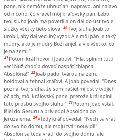
pane, nik nemôže uhnúť ani napravo, ani naľavo
od ničoho, čo vravel môj kráľovský pán. Lebo
tvoj sluha Joab ma poveril a on dal do úst tvojej
20
slúžky všetky tieto slová.
Tvoj sluha Joab to
urobil, aby dal veci iný výzor. Ale môj pán je taký
múdry, ako je múdry Boží anjel, a vie všetko, čo
je na zemi."
21
Potom kráľ hovoril Joabovi: "Hľa, splním túto
vec! Nuž choď a doveď naspäť chlapca
22
Absolóna!"
Joab padol tvárou na zem,
holdoval a žehnal kráľovi. A Joab povedal: "Dnes
poznal tvoj sluha, že som našiel milosť v tvojich
očiach, môj kráľovský pane, pretože kráľ splnil
23
túto prosbu svojho sluhu."
Potom Joab vstal,
išiel do Gesuru a priviedol Absolóna do
24
Jeruzalema.
Vtedy kráľ povedal: "Nech sa vráti
do svojho domu, ale moju tvár neuvidí!"
Absolón sa teda vrátil do svojho domu, ale