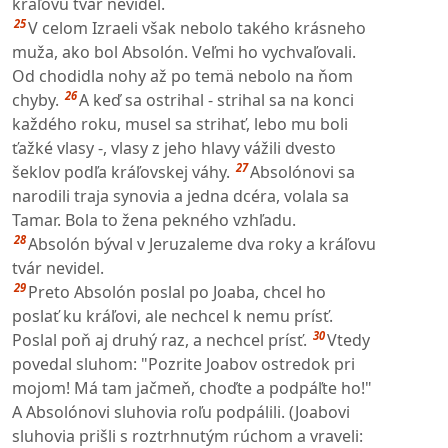
kráľovu tvár nevidel.
25
V celom Izraeli však nebolo takého krásneho
muža, ako bol Absolón. Veľmi ho vychvaľovali.
Od chodidla nohy až po temä nebolo na ňom
26
chyby.
A keď sa ostrihal - strihal sa na konci
každého roku, musel sa strihať, lebo mu boli
ťažké vlasy -, vlasy z jeho hlavy vážili dvesto
27
šeklov podľa kráľovskej váhy.
Absolónovi sa
narodili traja synovia a jedna dcéra, volala sa
Tamar. Bola to žena pekného vzhľadu.
28
Absolón býval v Jeruzaleme dva roky a kráľovu
tvár nevidel.
29
Preto Absolón poslal po Joaba, chcel ho
poslať ku kráľovi, ale nechcel k nemu prísť.
30
Poslal poň aj druhý raz, a nechcel prísť.
Vtedy
povedal sluhom: "Pozrite Joabov ostredok pri
mojom! Má tam jačmeň, choďte a podpáľte ho!"
A Absolónovi sluhovia roľu podpálili. (Joabovi
sluhovia prišli s roztrhnutým rúchom a vraveli: