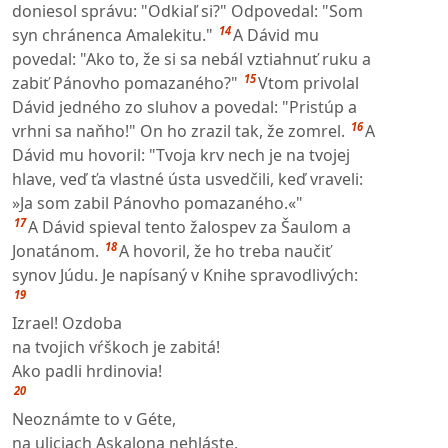
doniesol správu: "Odkiaľ si?" Odpovedal: "Som
14
syn chránenca Amalekitu."
A Dávid mu
povedal: "Ako to, že si sa nebál vztiahnuť ruku a
15
zabiť Pánovho pomazaného?"
Vtom privolal
Dávid jedného zo sluhov a povedal: "Pristúp a
16
vrhni sa naňho!" On ho zrazil tak, že zomrel.
A
Dávid mu hovoril: "Tvoja krv nech je na tvojej
hlave, veď ťa vlastné ústa usvedčili, keď vraveli:
»Ja som zabil Pánovho pomazaného.«"
17
A Dávid spieval tento žalospev za Šaulom a
18
Jonatánom.
A hovoril, že ho treba naučiť
synov Júdu. Je napísaný v Knihe spravodlivých:
19
Izrael! Ozdoba
na tvojich vŕškoch je zabitá!
Ako padli hrdinovia!
20
Neoznámte to v Géte,
na uliciach Askalona nehláste,