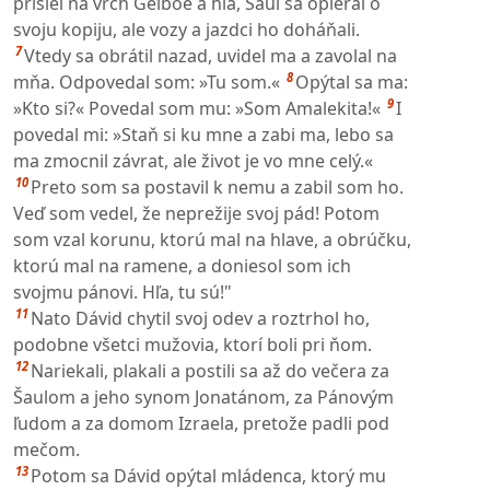
prišiel na vrch Gelboe a hľa, Šaul sa opieral o
svoju kopiju, ale vozy a jazdci ho doháňali.
7
Vtedy sa obrátil nazad, uvidel ma a zavolal na
8
mňa. Odpovedal som: »Tu som.«
Opýtal sa ma:
9
»Kto si?« Povedal som mu: »Som Amalekita!«
I
povedal mi: »Staň si ku mne a zabi ma, lebo sa
ma zmocnil závrat, ale život je vo mne celý.«
10
Preto som sa postavil k nemu a zabil som ho.
Veď som vedel, že neprežije svoj pád! Potom
som vzal korunu, ktorú mal na hlave, a obrúčku,
ktorú mal na ramene, a doniesol som ich
svojmu pánovi. Hľa, tu sú!"
11
Nato Dávid chytil svoj odev a roztrhol ho,
podobne všetci mužovia, ktorí boli pri ňom.
12
Nariekali, plakali a postili sa až do večera za
Šaulom a jeho synom Jonatánom, za Pánovým
ľudom a za domom Izraela, pretože padli pod
mečom.
13
Potom sa Dávid opýtal mládenca, ktorý mu