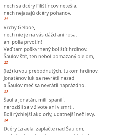
nech sa dcéry Filištíncov netešia,
nech nejasajú dcéry pohanov.
21
Vrchy Gelboe,
nech nie je na vás dážď ani rosa,
ani polia prvotín!
Veď tam poškvrnený bol štít hrdinov.
Šaulov štít, ten nebol pomazaný olejom,
22
(lež) krvou prebodnutých, tukom hrdinov.
Jonatánov luk sa nevrátil nazad
a Šaulov meč sa nevrátil naprázdno.
23
Šaul a Jonatán, milí, spanilí,
nerozišli sa v živote ani v smrti.
Boli rýchlejší ako orly, udatnejší než levy.
24
Dcéry Izraela, zaplačte nad Šaulom,