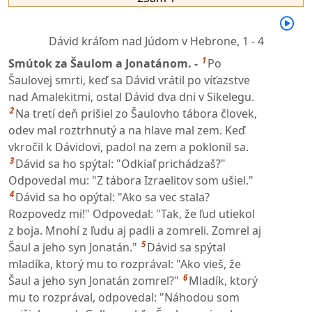
Dávid kráľom nad Júdom v Hebrone,
1 - 4
1
Smútok za Šaulom a Jonatánom. -
Po
Šaulovej smrti, keď sa Dávid vrátil po víťazstve
nad Amalekitmi, ostal Dávid dva dni v Sikelegu.
2
Na tretí deň prišiel zo Šaulovho tábora človek,
odev mal roztrhnutý a na hlave mal zem. Keď
vkročil k Dávidovi, padol na zem a poklonil sa.
3
Dávid sa ho spýtal: "Odkiaľ prichádzaš?"
Odpovedal mu: "Z tábora Izraelitov som ušiel."
4
Dávid sa ho opýtal: "Ako sa vec stala?
Rozpovedz mi!" Odpovedal: "Tak, že ľud utiekol
z boja. Mnohí z ľudu aj padli a zomreli. Zomrel aj
5
Šaul a jeho syn Jonatán."
Dávid sa spýtal
mladíka, ktorý mu to rozprával: "Ako vieš, že
6
Šaul a jeho syn Jonatán zomrel?"
Mladík, ktorý
mu to rozprával, odpovedal: "Náhodou som