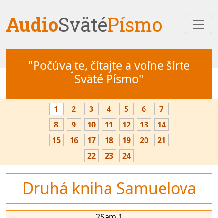
Audio
Sväté
Písmo
"Počúvajte, čítajte a voľne šírte
Sväté Písmo"
1
2
3
4
5
6
7
8
9
10
11
12
13
14
15
16
17
18
19
20
21
22
23
24
Druhá kniha Samuelova
2Sam 1