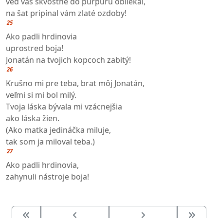
veď vás skvostne do purpuru obliekal,
na šat pripínal vám zlaté ozdoby!
25
Ako padli hrdinovia
uprostred boja!
Jonatán na tvojich kopcoch zabitý!
26
Krušno mi pre teba, brat môj Jonatán,
veľmi si mi bol milý.
Tvoja láska bývala mi vzácnejšia
ako láska žien.
(Ako matka jedináčka miluje,
tak som ja miloval teba.)
27
Ako padli hrdinovia,
zahynuli nástroje boja!