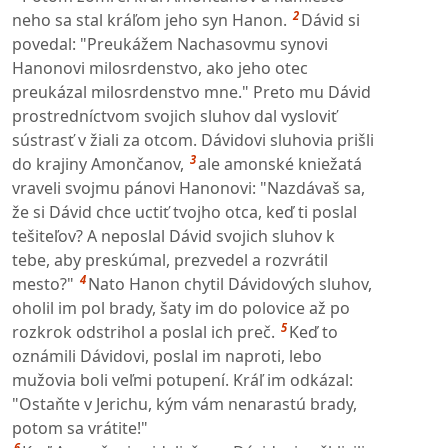
2
neho sa stal kráľom jeho syn Hanon.
Dávid si
povedal: "Preukážem Nachasovmu synovi
Hanonovi milosrdenstvo, ako jeho otec
preukázal milosrdenstvo mne." Preto mu Dávid
prostredníctvom svojich sluhov dal vysloviť
sústrasť v žiali za otcom. Dávidovi sluhovia prišli
3
do krajiny Amončanov,
ale amonské kniežatá
vraveli svojmu pánovi Hanonovi: "Nazdávaš sa,
že si Dávid chce uctiť tvojho otca, keď ti poslal
tešiteľov? A neposlal Dávid svojich sluhov k
tebe, aby preskúmal, prezvedel a rozvrátil
4
mesto?"
Nato Hanon chytil Dávidových sluhov,
oholil im pol brady, šaty im do polovice až po
5
rozkrok odstrihol a poslal ich preč.
Keď to
oznámili Dávidovi, poslal im naproti, lebo
mužovia boli veľmi potupení. Kráľ im odkázal:
"Ostaňte v Jerichu, kým vám nenarastú brady,
potom sa vrátite!"
6