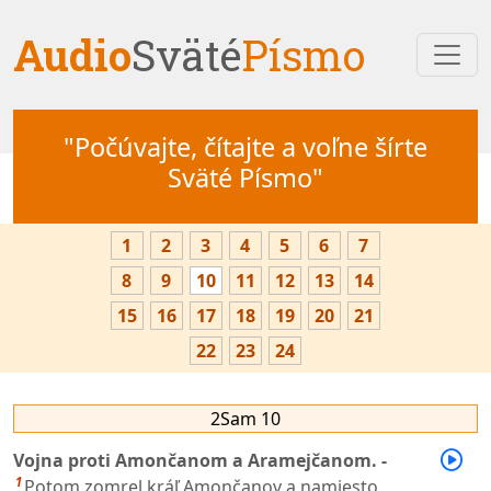
Audio
Sväté
Písmo
"Počúvajte, čítajte a voľne šírte
Sväté Písmo"
1
2
3
4
5
6
7
8
9
10
11
12
13
14
15
16
17
18
19
20
21
22
23
24
2Sam 10
Vojna proti Amončanom a Aramejčanom. -
1
Potom zomrel kráľ Amončanov a namiesto