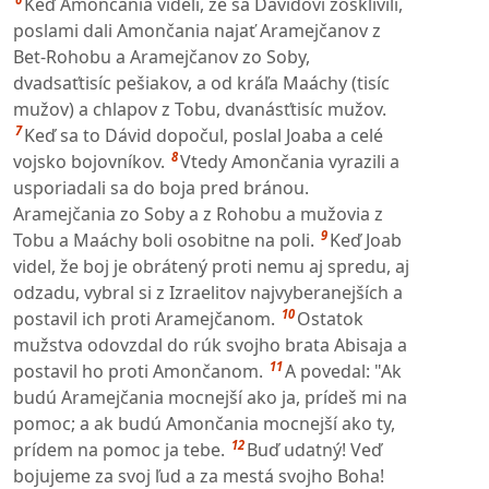
Keď Amončania videli, že sa Dávidovi zošklivili,
poslami dali Amončania najať Aramejčanov z
Bet-Rohobu a Aramejčanov zo Soby,
dvadsaťtisíc pešiakov, a od kráľa Maáchy (tisíc
mužov) a chlapov z Tobu, dvanásťtisíc mužov.
7
Keď sa to Dávid dopočul, poslal Joaba a celé
8
vojsko bojovníkov.
Vtedy Amončania vyrazili a
usporiadali sa do boja pred bránou.
Aramejčania zo Soby a z Rohobu a mužovia z
9
Tobu a Maáchy boli osobitne na poli.
Keď Joab
videl, že boj je obrátený proti nemu aj spredu, aj
odzadu, vybral si z Izraelitov najvyberanejších a
10
postavil ich proti Aramejčanom.
Ostatok
mužstva odovzdal do rúk svojho brata Abisaja a
11
postavil ho proti Amončanom.
A povedal: "Ak
budú Aramejčania mocnejší ako ja, prídeš mi na
pomoc; a ak budú Amončania mocnejší ako ty,
12
prídem na pomoc ja tebe.
Buď udatný! Veď
bojujeme za svoj ľud a za mestá svojho Boha!