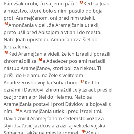
13
Pán však urobí, čo sa jemu páči."
Keď sa Joab
a mužstvo, ktoré bolo s ním, pustilo do boja
proti Aramejčanom, oni pred ním utiekli.
14
Amončania videli, že Aramejčania utiekli,
preto ušli pred Abisajom a vtiahli do mesta.
Nato Joab upustil od Amončanov a šiel do
Jeruzalema.
15
Keď Aramejčania videli, že ich Izraeliti porazili,
16
zhromaždili sa
a Adadezer poslami nariadil
nástup Aramejčanov, ktorí boli za riekou. Tí
prišli do Helamu na čele s veliteľom
17
Adadezerovho vojska Sobachom.
Keď to
oznámili Dávidovi, zhromaždil celý Izrael, prešiel
cez Jordán a prišiel do Helamu. Nato sa
Aramejčania postavili proti Dávidovi a bojovali s
18
ním.
A Aramejčania utiekli pred Izraelitmi.
Dávid zničil Aramejčanom sedemsto vozov a
štyridsaťtisíc jazdcov a zrazil aj veliteľa vojska
19
Sobacha, takže na mieste zomrel.
Všetci