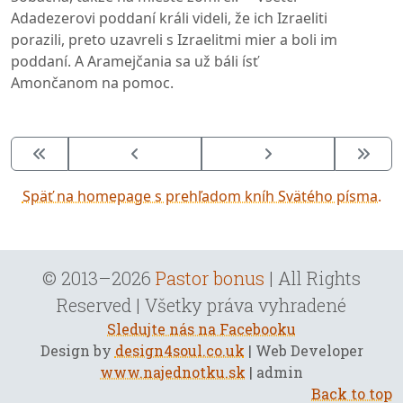
Adadezerovi poddaní králi videli, že ich Izraeliti
porazili, preto uzavreli s Izraelitmi mier a boli im
poddaní. A Aramejčania sa už báli ísť
Amončanom na pomoc.
Späť na homepage s prehľadom kníh Svätého písma.
© 2013–2026
Pastor bonus
| All Rights
Reserved | Všetky práva vyhradené
Sledujte nás na Facebooku
Design by
design4soul.co.uk
| Web Developer
www.najednotku.sk
| admin
Back to top