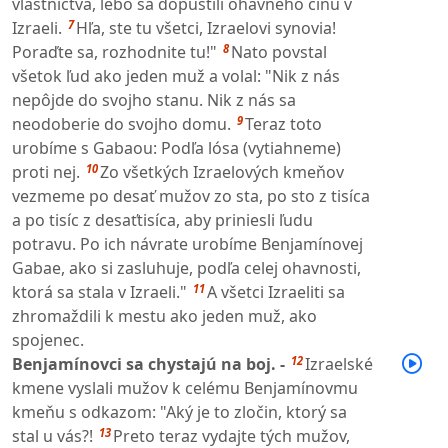
vlastníctva, lebo sa dopustili ohavného činu v
7
Izraeli.
Hľa, ste tu všetci, Izraelovi synovia!
8
Poraďte sa, rozhodnite tu!"
Nato povstal
všetok ľud ako jeden muž a volal: "Nik z nás
nepôjde do svojho stanu. Nik z nás sa
9
neodoberie do svojho domu.
Teraz toto
urobíme s Gabaou: Podľa lósa (vytiahneme)
10
proti nej.
Zo všetkých Izraelových kmeňov
vezmeme po desať mužov zo sta, po sto z tisíca
a po tisíc z desaťtisíca, aby priniesli ľudu
potravu. Po ich návrate urobíme Benjamínovej
Gabae, ako si zasluhuje, podľa celej ohavnosti,
11
ktorá sa stala v Izraeli."
A všetci Izraeliti sa
zhromaždili k mestu ako jeden muž, ako
spojenec.
12
Benjamínovci sa chystajú na boj. -
Izraelské
kmene vyslali mužov k celému Benjamínovmu
kmeňu s odkazom: "Aký je to zločin, ktorý sa
13
stal u vás?!
Preto teraz vydajte tých mužov,