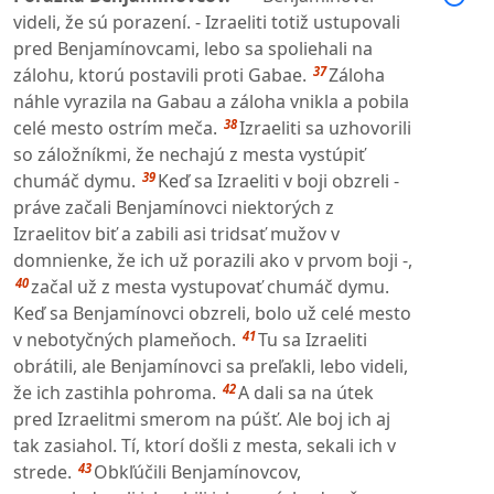
videli, že sú porazení. - Izraeliti totiž ustupovali
pred Benjamínovcami, lebo sa spoliehali na
37
zálohu, ktorú postavili proti Gabae.
Záloha
náhle vyrazila na Gabau a záloha vnikla a pobila
38
celé mesto ostrím meča.
Izraeliti sa uzhovorili
so záložníkmi, že nechajú z mesta vystúpiť
39
chumáč dymu.
Keď sa Izraeliti v boji obzreli -
práve začali Benjamínovci niektorých z
Izraelitov biť a zabili asi tridsať mužov v
domnienke, že ich už porazili ako v prvom boji -,
40
začal už z mesta vystupovať chumáč dymu.
Keď sa Benjamínovci obzreli, bolo už celé mesto
41
v nebotyčných plameňoch.
Tu sa Izraeliti
obrátili, ale Benjamínovci sa preľakli, lebo videli,
42
že ich zastihla pohroma.
A dali sa na útek
pred Izraelitmi smerom na púšť. Ale boj ich aj
tak zasiahol. Tí, ktorí došli z mesta, sekali ich v
43
strede.
Obkľúčili Benjamínovcov,