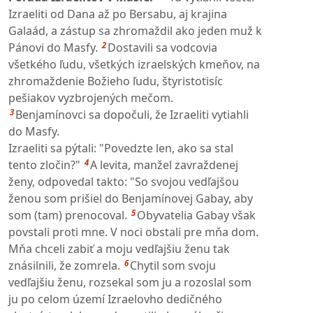
Izraeliti od Dana až po Bersabu, aj krajina
Galaád, a zástup sa zhromaždil ako jeden muž k
2
Pánovi do Masfy.
Dostavili sa vodcovia
všetkého ľudu, všetkých izraelských kmeňov, na
zhromaždenie Božieho ľudu, štyristotisíc
pešiakov vyzbrojených mečom.
3
Benjamínovci sa dopočuli, že Izraeliti vytiahli
do Masfy.
Izraeliti sa pýtali: "Povedzte len, ako sa stal
4
tento zločin?"
A levita, manžel zavraždenej
ženy, odpovedal takto: "So svojou vedľajšou
ženou som prišiel do Benjamínovej Gabay, aby
5
som (tam) prenocoval.
Obyvatelia Gabay však
povstali proti mne. V noci obstali pre mňa dom.
Mňa chceli zabiť a moju vedľajšiu ženu tak
6
znásilnili, že zomrela.
Chytil som svoju
vedľajšiu ženu, rozsekal som ju a rozoslal som
ju po celom území Izraelovho dedičného