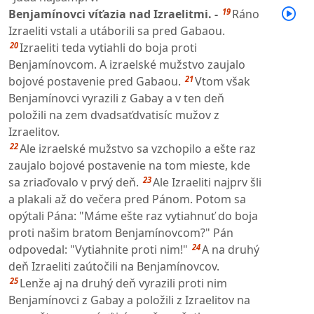
19
Benjamínovci víťazia nad Izraelitmi. -
Ráno
Izraeliti vstali a utáborili sa pred Gabaou.
20
Izraeliti teda vytiahli do boja proti
Benjamínovcom. A izraelské mužstvo zaujalo
21
bojové postavenie pred Gabaou.
Vtom však
Benjamínovci vyrazili z Gabay a v ten deň
položili na zem dvadsaťdvatisíc mužov z
Izraelitov.
22
Ale izraelské mužstvo sa vzchopilo a ešte raz
zaujalo bojové postavenie na tom mieste, kde
23
sa zriaďovalo v prvý deň.
Ale Izraeliti najprv šli
a plakali až do večera pred Pánom. Potom sa
opýtali Pána: "Máme ešte raz vytiahnuť do boja
proti našim bratom Benjamínovcom?" Pán
24
odpovedal: "Vytiahnite proti nim!"
A na druhý
deň Izraeliti zaútočili na Benjamínovcov.
25
Lenže aj na druhý deň vyrazili proti nim
Benjamínovci z Gabay a položili z Izraelitov na