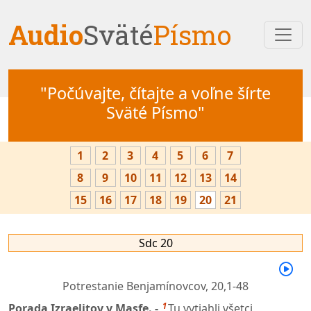
Audio
Sväté
Písmo
"Počúvajte, čítajte a voľne šírte
Sväté Písmo"
1
2
3
4
5
6
7
8
9
10
11
12
13
14
15
16
17
18
19
20
21
Sdc 20
Potrestanie Benjamínovcov,
20,1-48
1
Porada Izraelitov v Masfe. -
Tu vytiahli všetci