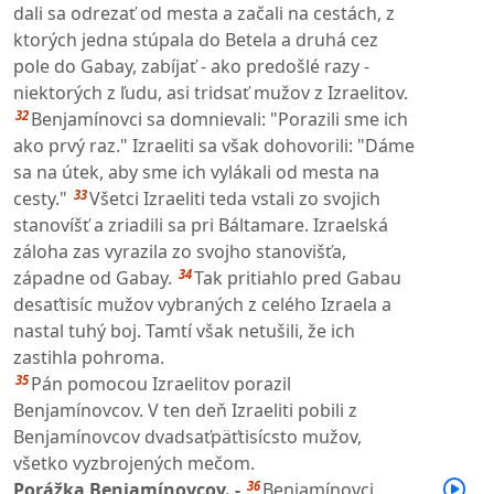
dali sa odrezať od mesta a začali na cestách, z
ktorých jedna stúpala do Betela a druhá cez
pole do Gabay, zabíjať - ako predošlé razy -
niektorých z ľudu, asi tridsať mužov z Izraelitov.
32
Benjamínovci sa domnievali: "Porazili sme ich
ako prvý raz." Izraeliti sa však dohovorili: "Dáme
sa na útek, aby sme ich vylákali od mesta na
33
cesty."
Všetci Izraeliti teda vstali zo svojich
stanovíšť a zriadili sa pri Báltamare. Izraelská
záloha zas vyrazila zo svojho stanovišťa,
34
západne od Gabay.
Tak pritiahlo pred Gabau
desaťtisíc mužov vybraných z celého Izraela a
nastal tuhý boj. Tamtí však netušili, že ich
zastihla pohroma.
35
Pán pomocou Izraelitov porazil
Benjamínovcov. V ten deň Izraeliti pobili z
Benjamínovcov dvadsaťpäťtisícsto mužov,
všetko vyzbrojených mečom.
36
Porážka Benjamínovcov. -
Benjamínovci