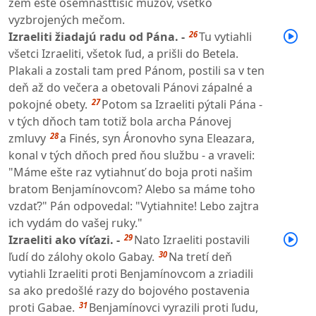
zem ešte osemnásťtisíc mužov, všetko
vyzbrojených mečom.
26
Izraeliti žiadajú radu od Pána. -
Tu vytiahli
všetci Izraeliti, všetok ľud, a prišli do Betela.
Plakali a zostali tam pred Pánom, postili sa v ten
deň až do večera a obetovali Pánovi zápalné a
27
pokojné obety.
Potom sa Izraeliti pýtali Pána -
v tých dňoch tam totiž bola archa Pánovej
28
zmluvy
a Finés, syn Áronovho syna Eleazara,
konal v tých dňoch pred ňou službu - a vraveli:
"Máme ešte raz vytiahnuť do boja proti našim
bratom Benjamínovcom? Alebo sa máme toho
vzdať?" Pán odpovedal: "Vytiahnite! Lebo zajtra
ich vydám do vašej ruky."
29
Izraeliti ako víťazi. -
Nato Izraeliti postavili
30
ľudí do zálohy okolo Gabay.
Na tretí deň
vytiahli Izraeliti proti Benjamínovcom a zriadili
sa ako predošlé razy do bojového postavenia
31
proti Gabae.
Benjamínovci vyrazili proti ľudu,