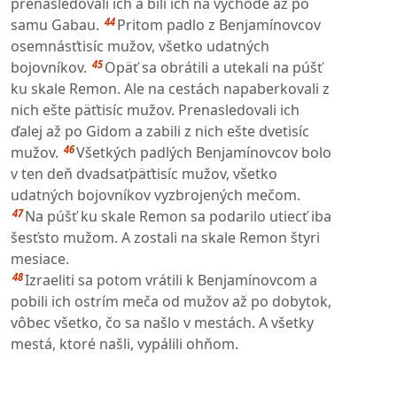
prenasledovali ich a bili ich na východe až po
44
samu Gabau.
Pritom padlo z Benjamínovcov
osemnásťtisíc mužov, všetko udatných
45
bojovníkov.
Opäť sa obrátili a utekali na púšť
ku skale Remon. Ale na cestách napaberkovali z
nich ešte päťtisíc mužov. Prenasledovali ich
ďalej až po Gidom a zabili z nich ešte dvetisíc
46
mužov.
Všetkých padlých Benjamínovcov bolo
v ten deň dvadsaťpäťtisíc mužov, všetko
udatných bojovníkov vyzbrojených mečom.
47
Na púšť ku skale Remon sa podarilo utiecť iba
šesťsto mužom. A zostali na skale Remon štyri
mesiace.
48
Izraeliti sa potom vrátili k Benjamínovcom a
pobili ich ostrím meča od mužov až po dobytok,
vôbec všetko, čo sa našlo v mestách. A všetky
mestá, ktoré našli, vypálili ohňom.