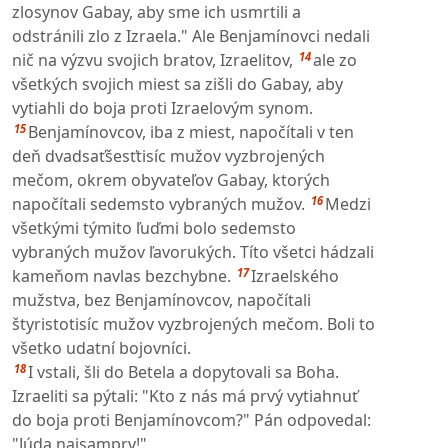
zlosynov Gabay, aby sme ich usmrtili a
odstránili zlo z Izraela." Ale Benjamínovci nedali
14
nič na výzvu svojich bratov, Izraelitov,
ale zo
všetkých svojich miest sa zišli do Gabay, aby
vytiahli do boja proti Izraelovým synom.
15
Benjamínovcov, iba z miest, napočítali v ten
deň dvadsaťšesťtisíc mužov vyzbrojených
mečom, okrem obyvateľov Gabay, ktorých
16
napočítali sedemsto vybraných mužov.
Medzi
všetkými týmito ľuďmi bolo sedemsto
vybraných mužov ľavorukých. Títo všetci hádzali
17
kameňom navlas bezchybne.
Izraelského
mužstva, bez Benjamínovcov, napočítali
štyristotisíc mužov vyzbrojených mečom. Boli to
všetko udatní bojovníci.
18
I vstali, šli do Betela a dopytovali sa Boha.
Izraeliti sa pýtali: "Kto z nás má prvý vytiahnuť
do boja proti Benjamínovcom?" Pán odpovedal:
"Júda najsamprv!"