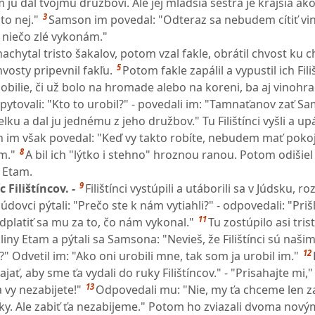
 ju dal tvojmu družbovi. Ale jej mladšia sestra je krajšia ako
3
o nej."
Samson im povedal: "Odteraz sa nebudem cítiť vi
m niečo zlé vykonám."
achytal tristo šakalov, potom vzal fakle, obrátil chvost ku 
5
vosty pripevnil fakľu.
Potom fakle zapálil a vypustil ich Fi
l obilie, či už bolo na hromade alebo na koreni, ba aj vinohrad
vypytovali: "Kto to urobil?" - povedali im: "Tamnaťanov zať S
u a dal ju jednému z jeho družbov." Tu Filištínci vyšli a upáli
im však povedal: "Keď vy takto robíte, nebudem mať pokoj
8
m."
A bil ich "lýtko i stehno" hroznou ranou. Potom odišiel
e Etam.
9
 Filištíncov. -
Filištínci vystúpili a utáborili sa v Júdsku, roz
Júdovci pýtali: "Prečo ste k nám vytiahli?" - odpovedali: "Priš
11
dplatiť sa mu za to, čo nám vykonal."
Tu zostúpilo asi tri
liny Etam a pýtali sa Samsona: "Nevieš, že Filištínci sú naši
12
?" Odvetil im: "Ako oni urobili mne, tak som ja urobil im."
ajať, aby sme ťa vydali do ruky Filištíncov." - "Prisahajte mi,
13
 vy nezabijete!"
Odpovedali mu: "Nie, my ťa chceme len za
ky. Ale zabiť ťa nezabijeme." Potom ho zviazali dvoma nový