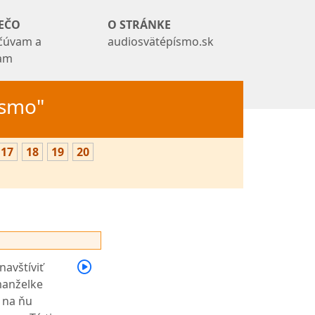
EČO
O STRÁNKE
čúvam a
audiosvätépísmo.sk
tam
Písmo"
17
18
19
20
navštíviť
 manželke
i na ňu