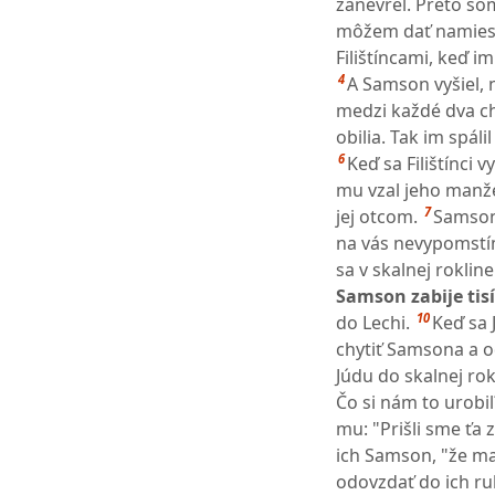
zanevrel. Preto som
môžem dať namiest
Filištíncami, keď i
4
A Samson vyšiel, n
medzi každé dva ch
obilia. Tak im spáli
6
Keď sa Filištínci 
mu vzal jeho manželk
7
jej otcom.
Samson 
na vás nevypomstí
sa v skalnej roklin
Samson zabije tisíc
10
do Lechi.
Keď sa 
chytiť Samsona a o
Júdu do skalnej rok
Čo si nám to urobil
mu: "Prišli sme ťa z
ich Samson, "že ma
odovzdať do ich ru