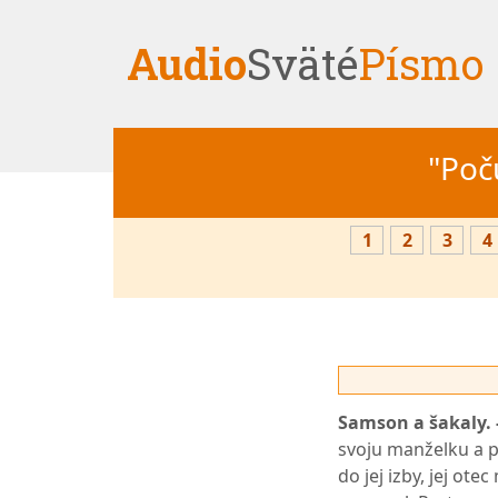
Audio
Sväté
Písmo
"Počú
1
2
3
4
Samson a šakaly. 
svoju manželku a pr
do jej izby, jej ote