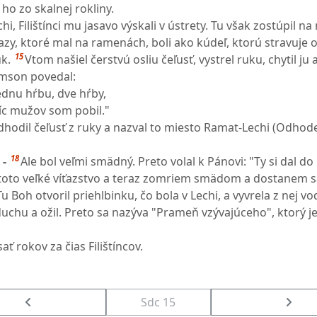
 ho zo skalnej rokliny.
chi, Filištínci mu jasavo výskali v ústrety. Tu však zostúpil n
zy, ktoré mal na ramenách, boli ako kúdeľ, ktorú stravuje 
15
k.
Vtom našiel čerstvú osliu čeľusť, vystrel ruku, chytil ju 
mson povedal:
ednu hŕbu, dve hŕby,
síc mužov som pobil."
dhodil čeľusť z ruky a nazval to miesto Ramat-Lechi (Odhod
18
 -
Ale bol veľmi smädný. Preto volal k Pánovi: "Ty si dal do
toto veľké víťazstvo a teraz zomriem smädom a dostanem s
Tu Boh otvoril priehlbinku, čo bola v Lechi, a vyvrela z nej vo
a duchu a ožil. Preto sa nazýva "Prameň vzývajúceho", ktorý je
ať rokov za čias Filištíncov.
Sdc 15