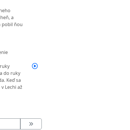
a neho
oheň, a
a pobil ňou
enie
 ruky
a do ruky
da. Keď sa
 v Lechi až