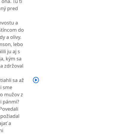
 ona. Tú ti
nný pred
chvostu a
lištíncom do
y a olivy.
amson, lebo
li ju aj s
a, kým sa
 a zdržoval
tiahli sa až
li sme
sto mužov z
mi pánmi?
Povedali
" požiadal
jať a
mi