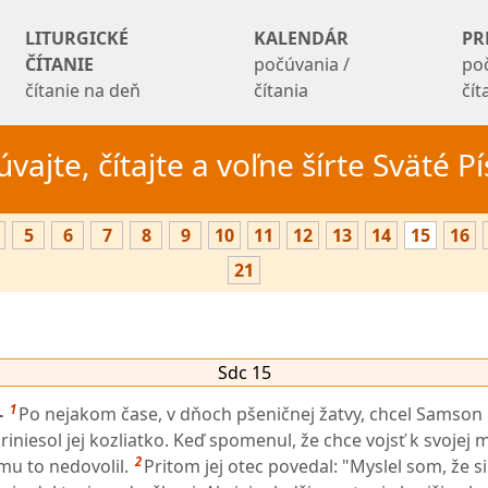
LITURGICKÉ
KALENDÁR
PR
ČÍTANIE
počúvania /
po
čítanie na deň
čítania
čí
vajte, čítajte a voľne šírte Sväté 
5
6
7
8
9
10
11
12
13
14
15
16
21
Sdc 15
1
-
Po nejakom čase, v dňoch pšeničnej žatvy, chcel Samson 
iniesol jej kozliatko. Keď spomenul, že chce vojsť k svojej
2
c mu to nedovolil.
Pritom jej otec povedal: "Myslel som, že s