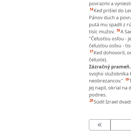
povrazmi a vyniesli
14
Keď prišiel do Le
Pánov duch a povra
putá mu spadli z rú
16
tisíc mužov.
A Sa
"Čeľusťou osľou - j
čeľusťou osľou - ti
17
Keď dohovoril, o
čeľuste).
Zázračný prameň.
svojho služobníka 
19
neobrezancov."
jej napil, okrial n
podnes.
20
Súdil Izrael dvads