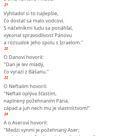
21
Vyhliadol si to najlepšie,
čo dostať sa malo vodcovi.
S náčelníkmi ľudu sa ponáhľal,
vykonal spravodlivosť Pánovu
a rozsudok jeho spolu s Izraelom."
22
O Danovi hovoril:
"Dan je lev mladý,
čo vyrazí z Bášanu."
23
O Neftalim hovoril:
"Neftali oplýva šťastím,
naplnený požehnaním Pána,
západ a juh nech mu je vlastníctvom!"
24
A o Aserovi hovoril:
"Medzi synmi je požehnaný Aser;