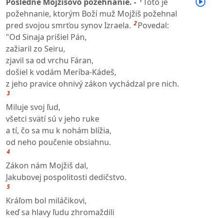
Posledné Mojžišovo požehnanie. -
Toto je
požehnanie, ktorým Boží muž Mojžiš požehnal
2
pred svojou smrťou synov Izraela.
Povedal:
"Od Sinaja prišiel Pán,
zažiaril zo Seiru,
zjavil sa od vrchu Fáran,
došiel k vodám Meríba-Kádeš,
z jeho pravice ohnivý zákon vychádzal pre nich.
3
Miluje svoj ľud,
všetci svätí sú v jeho ruke
a tí, čo sa mu k nohám blížia,
od neho poučenie obsiahnu.
4
Zákon nám Mojžiš dal,
Jakubovej pospolitosti dedičstvo.
5
Kráľom bol miláčikovi,
keď sa hlavy ľudu zhromaždili