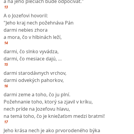
a na jeho pleciach bude odpočívať."
13
A o Jozefovi hovoril:
"Jeho kraj nech požehnáva Pán
darmi nebies zhora
a mora, čo v hlbinách leží,
14
darmi, čo slnko vyvádza,
darmi, čo mesiace dajú, …
15
darmi starodávnych vrchov,
darmi odvekých pahorkov,
16
darmi zeme a toho, čo ju plní.
Požehnanie toho, ktorý sa zjavil v kríku,
nech príde na Jozefovu hlavu,
na temä toho, čo je kniežaťom medzi bratmi!
17
Jeho krása nech je ako prvorodeného býka