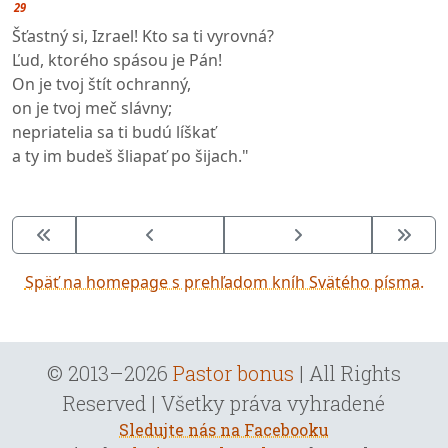
29
Šťastný si, Izrael! Kto sa ti vyrovná?
Ľud, ktorého spásou je Pán!
On je tvoj štít ochranný,
on je tvoj meč slávny;
nepriatelia sa ti budú líškať
a ty im budeš šliapať po šijach."
Späť na homepage s prehľadom kníh Svätého písma.
© 2013–2026
Pastor bonus
| All Rights
Reserved | Všetky práva vyhradené
Sledujte nás na Facebooku