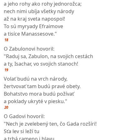
a jeho rohy ako rohy jednorožca;
nech nimi ubíja všetky národy
až na kraj sveta napospol!
To sú myryady Efraimove
a tisíce Manassesove."
18
O Zabulonovi hovoril:
"Raduj sa, Zabulon, na svojich cestách
a ty, Isachar, vo svojich stanoch!
19
Volať budú na vrch národy,
žertvovať tam budú pravé obety.
Bohatstvo mora budú požívať
a poklady ukryté v piesku."
20
O Gadovi hovoril:
"Nech je zvelebený ten, čo Gada rozšíri!
Sťa lev si leží tu
a trhá rameno i hlavu.