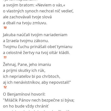
a svojim bratom: »Neviem o vás,«
o vlastných synoch nechcel nič vedieť,
ale zachovávali tvoje slová
a dbali na tvoju zmluvu.
10
Jakuba naúčali tvojim nariadeniam
a Izraela tvojmu zákonu.
Tvojmu čuchu prinášali obeť tymianu
a celostné žertvy na tvoj oltár kládli.
11
Žehnaj, Pane, jeho imaniu
a prijmi skutky ich rúk,
ich nepriateľov bi po chrbtoch,
aj ich nenávistníkov, aby nepovstali!"
12
O Benjamínovi hovoril:
"Miláčik Pánov nech bezpečne si býva;
on ho bude vždy chrániť