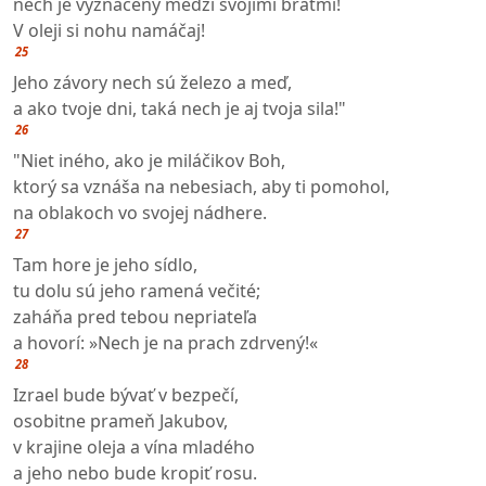
nech je vyznačený medzi svojimi bratmi!
V oleji si nohu namáčaj!
25
Jeho závory nech sú železo a meď,
a ako tvoje dni, taká nech je aj tvoja sila!"
26
"Niet iného, ako je miláčikov Boh,
ktorý sa vznáša na nebesiach, aby ti pomohol,
na oblakoch vo svojej nádhere.
27
Tam hore je jeho sídlo,
tu dolu sú jeho ramená večité;
zaháňa pred tebou nepriateľa
a hovorí: »Nech je na prach zdrvený!«
28
Izrael bude bývať v bezpečí,
osobitne prameň Jakubov,
v krajine oleja a vína mladého
a jeho nebo bude kropiť rosu.