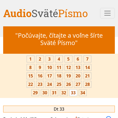
Audio
Sväté
Písmo
"Počúvajte, čítajte a voľne šírte
Sväté Písmo"
1
2
3
4
5
6
7
8
9
10
11
12
13
14
15
16
17
18
19
20
21
22
23
24
25
26
27
28
29
30
31
32
33
34
Dt 33
1