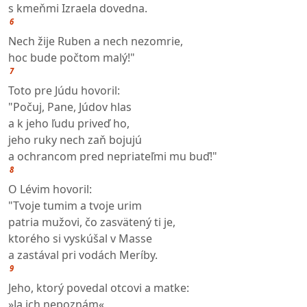
s kmeňmi Izraela dovedna.
6
Nech žije Ruben a nech nezomrie,
hoc bude počtom malý!"
7
Toto pre Júdu hovoril:
"Počuj, Pane, Júdov hlas
a k jeho ľudu priveď ho,
jeho ruky nech zaň bojujú
a ochrancom pred nepriateľmi mu buď!"
8
O Lévim hovoril:
"Tvoje tumim a tvoje urim
patria mužovi, čo zasvätený ti je,
ktorého si vyskúšal v Masse
a zastával pri vodách Meríby.
9
Jeho, ktorý povedal otcovi a matke:
»Ja ich nepoznám«