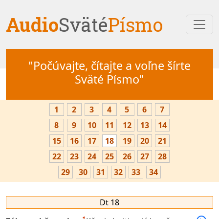
Audio
Sväté
Písmo
"Počúvajte, čítajte a voľne šírte
Sväté Písmo"
1
2
3
4
5
6
7
8
9
10
11
12
13
14
15
16
17
18
19
20
21
22
23
24
25
26
27
28
29
30
31
32
33
34
Dt 18
1