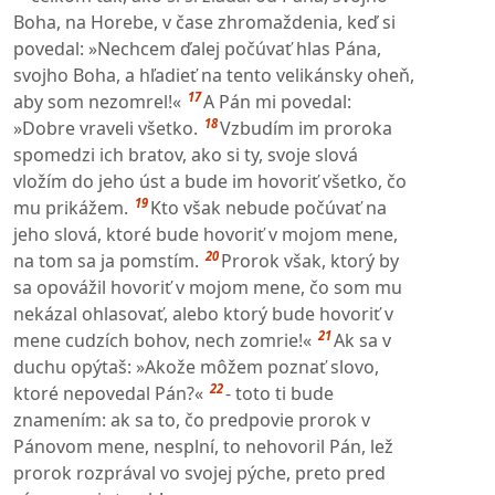
Boha, na Horebe, v čase zhromaždenia, keď si
povedal: »Nechcem ďalej počúvať hlas Pána,
svojho Boha, a hľadieť na tento velikánsky oheň,
17
aby som nezomrel!«
A Pán mi povedal:
18
»Dobre vraveli všetko.
Vzbudím im proroka
spomedzi ich bratov, ako si ty, svoje slová
vložím do jeho úst a bude im hovoriť všetko, čo
19
mu prikážem.
Kto však nebude počúvať na
jeho slová, ktoré bude hovoriť v mojom mene,
20
na tom sa ja pomstím.
Prorok však, ktorý by
sa opovážil hovoriť v mojom mene, čo som mu
nekázal ohlasovať, alebo ktorý bude hovoriť v
21
mene cudzích bohov, nech zomrie!«
Ak sa v
duchu opýtaš: »Akože môžem poznať slovo,
22
ktoré nepovedal Pán?«
- toto ti bude
znamením: ak sa to, čo predpovie prorok v
Pánovom mene, nesplní, to nehovoril Pán, lež
prorok rozprával vo svojej pýche, preto pred