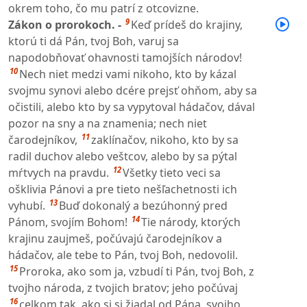
okrem toho, čo mu patrí z otcovizne.
9
Zákon o prorokoch. -
Keď prídeš do krajiny,
ktorú ti dá Pán, tvoj Boh, varuj sa
napodobňovať ohavnosti tamojších národov!
10
Nech niet medzi vami nikoho, kto by kázal
svojmu synovi alebo dcére prejsť ohňom, aby sa
očistili, alebo kto by sa vypytoval hádačov, dával
pozor na sny a na znamenia; nech niet
11
čarodejníkov,
zaklínačov, nikoho, kto by sa
radil duchov alebo veštcov, alebo by sa pýtal
12
mŕtvych na pravdu.
Všetky tieto veci sa
ošklivia Pánovi a pre tieto nešľachetnosti ich
13
vyhubí.
Buď dokonalý a bezúhonný pred
14
Pánom, svojím Bohom!
Tie národy, ktorých
krajinu zaujmeš, počúvajú čarodejníkov a
hádačov, ale tebe to Pán, tvoj Boh, nedovolil.
15
Proroka, ako som ja, vzbudí ti Pán, tvoj Boh, z
tvojho národa, z tvojich bratov; jeho počúvaj
16
celkom tak, ako si si žiadal od Pána, svojho