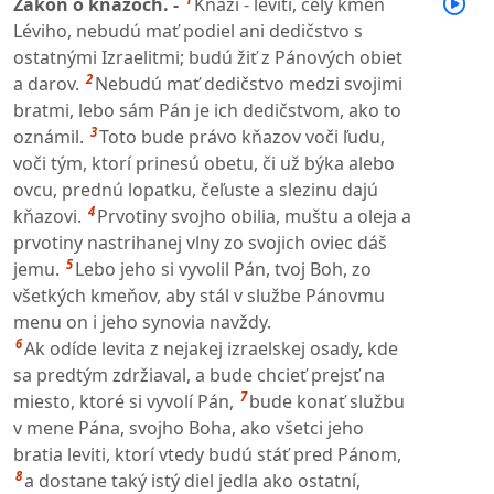
Zákon o kňazoch. -
Kňazi - leviti, celý kmeň
Léviho, nebudú mať podiel ani dedičstvo s
ostatnými Izraelitmi; budú žiť z Pánových obiet
2
a darov.
Nebudú mať dedičstvo medzi svojimi
bratmi, lebo sám Pán je ich dedičstvom, ako to
3
oznámil.
Toto bude právo kňazov voči ľudu,
voči tým, ktorí prinesú obetu, či už býka alebo
ovcu, prednú lopatku, čeľuste a slezinu dajú
4
kňazovi.
Prvotiny svojho obilia, muštu a oleja a
prvotiny nastrihanej vlny zo svojich oviec dáš
5
jemu.
Lebo jeho si vyvolil Pán, tvoj Boh, zo
všetkých kmeňov, aby stál v službe Pánovmu
menu on i jeho synovia navždy.
6
Ak odíde levita z nejakej izraelskej osady, kde
sa predtým zdržiaval, a bude chcieť prejsť na
7
miesto, ktoré si vyvolí Pán,
bude konať službu
v mene Pána, svojho Boha, ako všetci jeho
bratia leviti, ktorí vtedy budú stáť pred Pánom,
8
a dostane taký istý diel jedla ako ostatní,