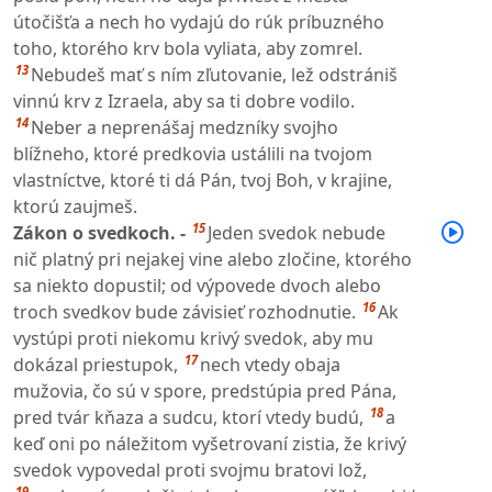
útočišťa a nech ho vydajú do rúk príbuzného
toho, ktorého krv bola vyliata, aby zomrel.
13
Nebudeš mať s ním zľutovanie, lež odstrániš
vinnú krv z Izraela, aby sa ti dobre vodilo.
14
Neber a neprenášaj medzníky svojho
blížneho, ktoré predkovia ustálili na tvojom
vlastníctve, ktoré ti dá Pán, tvoj Boh, v krajine,
ktorú zaujmeš.
15
Zákon o svedkoch. -
Jeden svedok nebude
nič platný pri nejakej vine alebo zločine, ktorého
sa niekto dopustil; od výpovede dvoch alebo
16
troch svedkov bude závisieť rozhodnutie.
Ak
vystúpi proti niekomu krivý svedok, aby mu
17
dokázal priestupok,
nech vtedy obaja
mužovia, čo sú v spore, predstúpia pred Pána,
18
pred tvár kňaza a sudcu, ktorí vtedy budú,
a
keď oni po náležitom vyšetrovaní zistia, že krivý
svedok vypovedal proti svojmu bratovi lož,
19