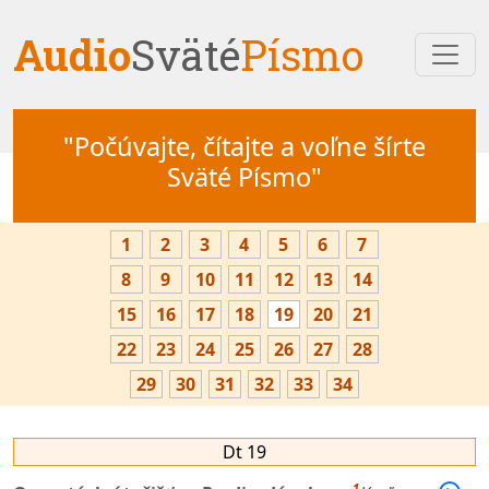
Audio
Sväté
Písmo
"Počúvajte, čítajte a voľne šírte
Sväté Písmo"
1
2
3
4
5
6
7
8
9
10
11
12
13
14
15
16
17
18
19
20
21
22
23
24
25
26
27
28
29
30
31
32
33
34
Dt 19
1