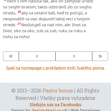
nech s ním naložia tak, ako on zamýšľal urobiť
so svojím bratom; takto odstrániš zlo zo svojho
20
stredu,
aby sa ostatní báli, keď to počujú, a
neopovážili sa viac dopustiť takej veci v tvojom
21
strede.
Nezľutuješ sa nad ním, ale: život za
život, oko za oko, zub za zub, ruku za ruku a
nohu za nohu!
Späť na homepage s prehľadom kníh Svätého písma.
© 2013–2026
Pastor bonus
| All Rights
Reserved | Všetky práva vyhradené
Sledujte nás na Facebooku
Design by
design4soul.co.uk
| Web Developer