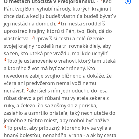
O mestách útočišťa v Predjordánsku. -
Keď
Pán, tvoj Boh, vyhubí národy, ktorých krajinu ti
chce dať, a keď ju budeš vlastniť a budeš bývať v
2
jej mestách a domoch,
tri mestá si oddelíš
uprostred krajiny, ktorú ti Pán, tvoj Boh, dá do
3
vlastníctva.
Upravíš si cestu a celé územie
svojej krajiny rozdelíš na tri rovnaké diely, aby
sa ten, kto uteká pre vraždu, mal kde uchýliť.
4
Toto je ustanovenie o vrahovi, ktorý tam uteká
a ktorého život má byť zachránený. Kto
nevedome zabije svojho blížneho a dokáže, že
včera ani predvčerom nemal voči nemu
5
nenávisť,
ale išiel s ním jednoducho do lesa
rúbať drevo a pri rúbaní mu vyletela sekera z
ruky, a železo, čo sa zošmyklo z poriska,
zasiahlo a usmrtilo priateľa; taký nech utečie do
jedného z týchto miest, aby mohol byť nažive.
6
To preto, aby príbuzný, ktorého krv sa vyliala,
hnaný bolesťou, nenaháňal vraha - a ak by cesta