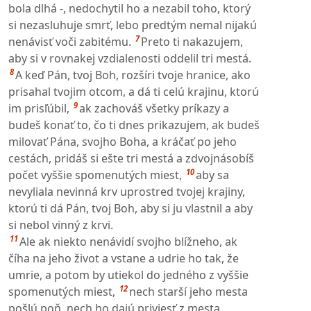
bola dlhá -, nedochytil ho a nezabil toho, ktorý
si nezasluhuje smrť, lebo predtým nemal nijakú
7
nenávisť voči zabitému.
Preto ti nakazujem,
aby si v rovnakej vzdialenosti oddelil tri mestá.
8
A keď Pán, tvoj Boh, rozšíri tvoje hranice, ako
prisahal tvojim otcom, a dá ti celú krajinu, ktorú
9
im prisľúbil,
ak zachováš všetky príkazy a
budeš konať to, čo ti dnes prikazujem, ak budeš
milovať Pána, svojho Boha, a kráčať po jeho
cestách, pridáš si ešte tri mestá a zdvojnásobíš
10
počet vyššie spomenutých miest,
aby sa
nevyliala nevinná krv uprostred tvojej krajiny,
ktorú ti dá Pán, tvoj Boh, aby si ju vlastnil a aby
si nebol vinný z krvi.
11
Ale ak niekto nenávidí svojho blížneho, ak
číha na jeho život a vstane a udrie ho tak, že
umrie, a potom by utiekol do jedného z vyššie
12
spomenutých miest,
nech starší jeho mesta
pošlú poň, nech ho dajú priviesť z mesta