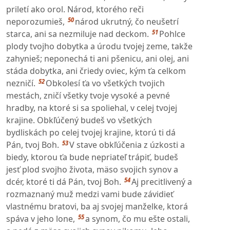
priletí ako orol. Národ, ktorého reči
50
neporozumieš,
národ ukrutný, čo neušetrí
51
starca, ani sa nezmiluje nad deckom.
Pohlce
plody tvojho dobytka a úrodu tvojej zeme, takže
zahynieš; neponechá ti ani pšenicu, ani olej, ani
stáda dobytka, ani čriedy oviec, kým ťa celkom
52
nezničí.
Obkolesí ťa vo všetkých tvojich
mestách, zničí všetky tvoje vysoké a pevné
hradby, na ktoré si sa spoliehal, v celej tvojej
krajine. Obkľúčený budeš vo všetkých
bydliskách po celej tvojej krajine, ktorú ti dá
53
Pán, tvoj Boh.
V stave obkľúčenia z úzkosti a
biedy, ktorou ťa bude nepriateľ trápiť, budeš
jesť plod svojho života, mäso svojich synov a
54
dcér, ktoré ti dá Pán, tvoj Boh.
Aj precitlivený a
rozmaznaný muž medzi vami bude závidieť
vlastnému bratovi, ba aj svojej manželke, ktorá
55
spáva v jeho lone,
a synom, čo mu ešte ostali,