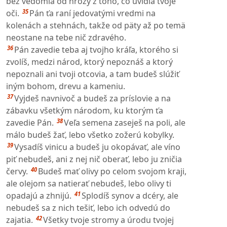
bez vedomia od hrôzy z toho, čo uvidia tvoje
35
oči.
Pán ťa raní jedovatými vredmi na
kolenách a stehnách, takže od päty až po temä
neostane na tebe nič zdravého.
36
Pán zavedie teba aj tvojho kráľa, ktorého si
zvolíš, medzi národ, ktorý nepoznáš a ktorý
nepoznali ani tvoji otcovia, a tam budeš slúžiť
iným bohom, drevu a kameniu.
37
Vyjdeš navnivoč a budeš za príslovie a na
zábavku všetkým národom, ku ktorým ťa
38
zavedie Pán.
Veľa semena zaseješ na poli, ale
málo budeš žať, lebo všetko zožerú kobylky.
39
Vysadíš vinicu a budeš ju okopávať, ale víno
piť nebudeš, ani z nej nič oberať, lebo ju zničia
40
červy.
Budeš mať olivy po celom svojom kraji,
ale olejom sa natierať nebudeš, lebo olivy ti
41
opadajú a zhnijú.
Splodíš synov a dcéry, ale
nebudeš sa z nich tešiť, lebo ich odvedú do
42
zajatia.
Všetky tvoje stromy a úrodu tvojej