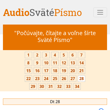
Audio
Sväté
Písmo
"Počúvajte, čítajte a voľne šírte
Sväté Písmo"
1
2
3
4
5
6
7
8
9
10
11
12
13
14
15
16
17
18
19
20
21
22
23
24
25
26
27
28
29
30
31
32
33
34
Dt 28