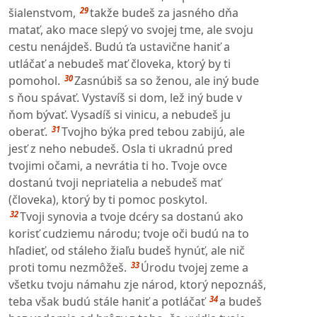
29
šialenstvom,
takže budeš za jasného dňa
matať, ako mace slepý vo svojej tme, ale svoju
cestu nenájdeš. Budú ťa ustavične haniť a
utláčať a nebudeš mať človeka, ktorý by ti
30
pomohol.
Zasnúbiš sa so ženou, ale iný bude
s ňou spávať. Vystavíš si dom, lež iný bude v
ňom bývať. Vysadíš si vinicu, a nebudeš ju
31
oberať.
Tvojho býka pred tebou zabijú, ale
jesť z neho nebudeš. Osla ti ukradnú pred
tvojimi očami, a nevrátia ti ho. Tvoje ovce
dostanú tvoji nepriatelia a nebudeš mať
(človeka), ktorý by ti pomoc poskytol.
32
Tvoji synovia a tvoje dcéry sa dostanú ako
korisť cudziemu národu; tvoje oči budú na to
hľadieť, od stáleho žiaľu budeš hynúť, ale nič
33
proti tomu nezmôžeš.
Úrodu tvojej zeme a
všetku tvoju námahu zje národ, ktorý nepoznáš,
34
teba však budú stále haniť a potláčať
a budeš