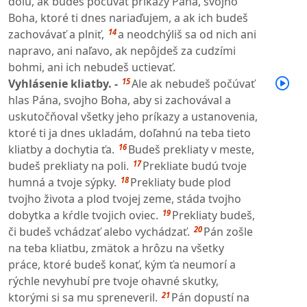
dolu, ak budeš počúvať príkazy Pána, svojho
Boha, ktoré ti dnes nariaďujem, a ak ich budeš
14
zachovávať a plniť,
a neodchýliš sa od nich ani
napravo, ani naľavo, ak nepôjdeš za cudzími
bohmi, ani ich nebudeš uctievať.
15
Vyhlásenie kliatby. -
Ale ak nebudeš počúvať
hlas Pána, svojho Boha, aby si zachovával a
uskutočňoval všetky jeho príkazy a ustanovenia,
ktoré ti ja dnes ukladám, doľahnú na teba tieto
16
kliatby a dochytia ťa.
Budeš prekliaty v meste,
17
budeš prekliaty na poli.
Prekliate budú tvoje
18
humná a tvoje sýpky.
Prekliaty bude plod
tvojho života a plod tvojej zeme, stáda tvojho
19
dobytka a kŕdle tvojich oviec.
Prekliaty budeš,
20
či budeš vchádzať alebo vychádzať.
Pán zošle
na teba kliatbu, zmätok a hrôzu na všetky
práce, ktoré budeš konať, kým ťa neumorí a
rýchle nevyhubí pre tvoje ohavné skutky,
21
ktorými si sa mu spreneveril.
Pán dopustí na