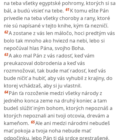
na teba všetky egyptské pohromy, ktorých si sa
61
bál, a budú visieť na tebe.
K tomu ešte Pán
privedie na teba všetky choroby a rany, ktoré
nie sú napísané v tejto knihe, kým ťa nezničí.
62
A zostane z vás len máločo, hoci predtým vás
bolo tak mnoho ako hviezd na nebi, lebo si
nepočúval hlas Pána, svojho Boha.
63
A ako mal Pán z vás radosť, keď vám
preukazoval dobrodenia a keď vás
rozmnožoval, tak bude mať radosť, keď vás
bude ničiť a hubiť, aby vás vyhubil z krajiny, do
ktorej vchádzaš, aby si ju vlastnil.
64
Pán ťa rozoženie medzi všetky národy z
jedného konca zeme na druhý koniec a tam
budeš slúžiť iným bohom, ktorých nepoznáš a
ktorých nepoznali ani tvoji otcovia, drevám a
65
kameňom.
Ale ani medzi národmi nebudeš
mať pokoja a tvoja noha nebude mať
odpočinku, lebo Pán ti dá srdce prestrašené,