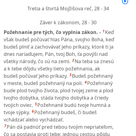
Tretia a štvrtá Mojžišova reč,
28 - 34
Záver k zákonom,
28 - 30
1
Požehnanie pre tých, čo vyplnia zákon. -
Keď
však budeš počúvať hlas Pána, svojho Boha, keď
budeš plniť a zachovávať jeho príkazy, ktoré ti ja
dnes nariaďujem, Pán, tvoj Boh, ťa povýši nad
2
všetky národy, čo sú na zemi.
Na teba sa znesú
a k tebe dôjdu všetky tieto požehnania, ak
3
budeš počúvať jeho príkazy.
Budeš požehnaný
4
v meste, budeš požehnaný na poli.
Požehnaný
bude plod tvojho života, plod tvojej zeme a plod
tvojho dobytka, stáda tvojho dobytka a čriedy
5
tvojich oviec.
Požehnané budú tvoje humná a
6
tvoje sýpky.
Požehnaný budeš, či budeš
vchádzať alebo vychádzať.
7
Pán dá padnúť pred tebou tvojim nepriateľom,
čo sa postavia proti tebe; jednou cestou pôjdu