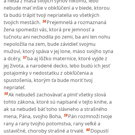
a nedá z mäsa svojich synov nikomu, lebo
nebude mať inšie v obkľúčení a v biede, ktorou
ťa budú trápiť tvoji nepriatelia vo všetkých
56
tvojich mestách.
Prejemnelá a rozmaznaná
žena spomedzi vás, ktorá pre jemnosť a
tučnotu ani nechodila po zemi, ba ani len nohu
nepoložila na zem, bude závidieť svojmu
mužovi, ktorý spáva v jej lone, mäso svojho syna
57
a dcéry,
ba aj lôžko maternice, ktoré vyjde z
jej života, a narodené decko, lebo budú ich jesť
potajomky v nedostatku z obkľúčenia a
spustošenia, ktorým ťa bude moriť tvoj
nepriateľ.
58
Ak nebudeš zachovávať a plniť všetky slová
tohto zákona, ktoré sú napísané v tejto knihe, a
ak sa nebudeš báť toho slávneho a strašného
59
mena, Pána, svojho Boha,
Pán rozmnoží tvoje
rany a rany tvojho potomstva, rany veľké a
60
ustavičné, choroby strašné a trvalé.
Dopustí