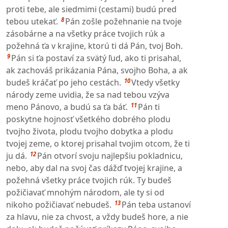
proti tebe, ale siedmimi (cestami) budú pred
8
tebou utekať.
Pán zošle požehnanie na tvoje
zásobárne a na všetky práce tvojich rúk a
požehná ťa v krajine, ktorú ti dá Pán, tvoj Boh.
9
Pán si ťa postaví za svätý ľud, ako ti prisahal,
ak zachováš prikázania Pána, svojho Boha, a ak
10
budeš kráčať po jeho cestách.
Vtedy všetky
národy zeme uvidia, že sa nad tebou vzýva
11
meno Pánovo, a budú sa ťa báť.
Pán ti
poskytne hojnosť všetkého dobrého plodu
tvojho života, plodu tvojho dobytka a plodu
tvojej zeme, o ktorej prisahal tvojim otcom, že ti
12
ju dá.
Pán otvorí svoju najlepšiu pokladnicu,
nebo, aby dal na svoj čas dážď tvojej krajine, a
požehná všetky práce tvojich rúk. Ty budeš
požičiavať mnohým národom, ale ty si od
13
nikoho požičiavať nebudeš.
Pán teba ustanoví
za hlavu, nie za chvost, a vždy budeš hore, a nie