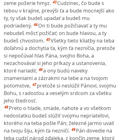
43
zeme požerie hmyz.
Cudzinec, čo bude s
tebou v krajine, prevýši ťa a bude mocnejší ako
ty, ty však budeš upadať a budeš mu
44
podriadený.
On ti bude požičiavať a ty mu
nebudeš môcť požičať; on bude hlavou, a ty
45
budeš chvostom.
Všetky tieto kliatby na teba
doľahnú a dochytia ťa, kým ťa nezničia, pretože
si nepočúval hlas Pána, svojho Boha, a
nezachovával si jeho príkazy a ustanovenia,
46
ktoré nariadil;
a ony budú naveky
znameniami a zázrakmi na tebe a na tvojom
47
potomstve,
pretože si neslúžil Pánovi, svojmu
Bohu, s radosťou a veselým srdcom za všetku
jeho štedrosť.
48
Preto o hlade, smäde, nahote a vo všetkom
nedostatku budeš slúžiť svojmu nepriateľovi,
ktorého na teba pošle Pán; železné jarmo uvalí
49
na tvoju šiju, kým ťa nezničí.
Pán dovedie na
teba cudzí národ zďaleka, z končín zeme, ktorý