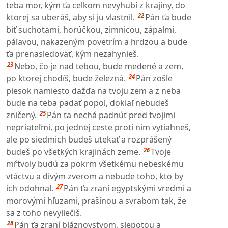
teba mor, kým ťa celkom nevyhubí z krajiny, do
22
ktorej sa uberáš, aby si ju vlastnil.
Pán ťa bude
biť suchotami, horúčkou, zimnicou, zápalmi,
páľavou, nakazeným povetrím a hrdzou a bude
ťa prenasledovať, kým nezahynieš.
23
Nebo, čo je nad tebou, bude medené a zem,
24
po ktorej chodíš, bude železná.
Pán zošle
piesok namiesto dažďa na tvoju zem a z neba
bude na teba padať popol, dokiaľ nebudeš
25
zničený.
Pán ťa nechá padnúť pred tvojimi
nepriateľmi, po jednej ceste proti nim vytiahneš,
ale po siedmich budeš utekať a rozprášený
26
budeš po všetkých krajinách zeme.
Tvoje
mŕtvoly budú za pokrm všetkému nebeskému
vtáctvu a divým zverom a nebude toho, kto by
27
ich odohnal.
Pán ťa zraní egyptskými vredmi a
morovými hľuzami, prašinou a svrabom tak, že
sa z toho nevyliečiš.
28
Pán ťa zraní bláznovstvom, slepotou a