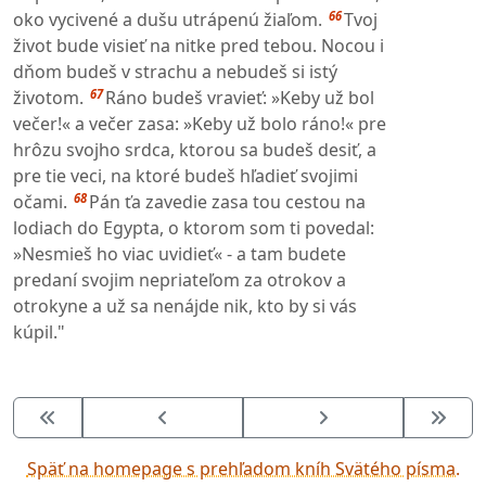
66
oko vycivené a dušu utrápenú žiaľom.
Tvoj
život bude visieť na nitke pred tebou. Nocou i
dňom budeš v strachu a nebudeš si istý
67
životom.
Ráno budeš vravieť: »Keby už bol
večer!« a večer zasa: »Keby už bolo ráno!« pre
hrôzu svojho srdca, ktorou sa budeš desiť, a
pre tie veci, na ktoré budeš hľadieť svojimi
68
očami.
Pán ťa zavedie zasa tou cestou na
lodiach do Egypta, o ktorom som ti povedal:
»Nesmieš ho viac uvidieť« - a tam budete
predaní svojim nepriateľom za otrokov a
otrokyne a už sa nenájde nik, kto by si vás
kúpil."
Späť na homepage s prehľadom kníh Svätého písma.