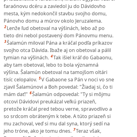
faraónovu dcéru a zaviedol ju do Dávidovho
mesta, kým nedokončil stavbu svojho domu,
Pánovho domu a múrov okolo Jeruzalema.
2
Lenže ľud obetoval na výšinách, lebo až po
tieto dni nebol postavený dom Pánovmu menu.
3
Šalamún miloval Pána a kráčal podľa príkazov
svojho otca Dávida. Ibaže aj on obetoval a pálil
4
tymian na výšinách.
Tak išiel kráľ do Gabaonu,
aby tam obetoval, lebo to bola významná
výšina. Šalamún obetoval na tamojšom oltári
5
tisíc celopalov.
V Gabaone sa Pán v noci vo sne
zjavil Šalamúnovi a Boh povedal: "Žiadaj si, čo ti
6
mám dať!"
Šalamún odpovedal: "Ty si môjmu
otcovi Dávidovi preukázal veľkú priazeň,
pretože kráčal pred tebou verne, spravodlivo a
so srdcom obráteným k tebe. A túto priazeň si
mu zachoval, veď si mu dal syna, ktorý sedí na
7
jeho tróne, ako je tomu dnes.
Teraz však,