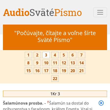
Audio
Sväté
Písmo
"Počúvajte, čítajte a voľne šírte
Sväté Písmo"
1
2
3
4
5
6
7
8
9
10
11
12
13
14
15
16
17
18
19
20
21
22
1Kr 3
1
Šalamúnova prosba. -
Šalamún sa dostal do
príbuzenstva s faraónom, kráľom Egypta. Vzal si