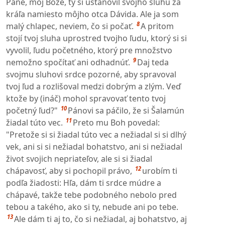
Pane, môj Bože, ty si ustanovil svojho sluhu za
kráľa namiesto môjho otca Dávida. Ale ja som
8
malý chlapec, neviem, čo si počať.
A pritom
stojí tvoj sluha uprostred tvojho ľudu, ktorý si si
vyvolil, ľudu početného, ktorý pre množstvo
9
nemožno spočítať ani odhadnúť.
Daj teda
svojmu sluhovi srdce pozorné, aby spravoval
tvoj ľud a rozlišoval medzi dobrým a zlým. Veď
ktože by (ináč) mohol spravovať tento tvoj
10
početný ľud?"
Pánovi sa páčilo, že si Šalamún
11
žiadal túto vec.
Preto mu Boh povedal:
"Pretože si si žiadal túto vec a nežiadal si si dlhý
vek, ani si si nežiadal bohatstvo, ani si nežiadal
život svojich nepriateľov, ale si si žiadal
12
chápavosť, aby si pochopil právo,
urobím ti
podľa žiadosti: Hľa, dám ti srdce múdre a
chápavé, takže tebe podobného nebolo pred
tebou a takého, ako si ty, nebude ani po tebe.
13
Ale dám ti aj to, čo si nežiadal, aj bohatstvo, aj