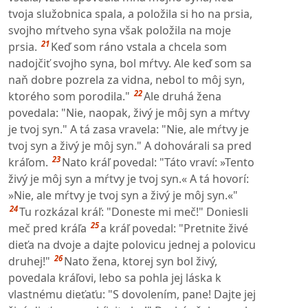
tvoja služobnica spala, a položila si ho na prsia,
svojho mŕtveho syna však položila na moje
21
prsia.
Keď som ráno vstala a chcela som
nadojčiť svojho syna, bol mŕtvy. Ale keď som sa
naň dobre pozrela za vidna, nebol to môj syn,
22
ktorého som porodila."
Ale druhá žena
povedala: "Nie, naopak, živý je môj syn a mŕtvy
je tvoj syn." A tá zasa vravela: "Nie, ale mŕtvy je
tvoj syn a živý je môj syn." A dohovárali sa pred
23
kráľom.
Nato kráľ povedal: "Táto vraví: »Tento
živý je môj syn a mŕtvy je tvoj syn.« A tá hovorí:
»Nie, ale mŕtvy je tvoj syn a živý je môj syn.«"
24
Tu rozkázal kráľ: "Doneste mi meč!" Doniesli
25
meč pred kráľa
a kráľ povedal: "Pretnite živé
dieťa na dvoje a dajte polovicu jednej a polovicu
26
druhej!"
Nato žena, ktorej syn bol živý,
povedala kráľovi, lebo sa pohla jej láska k
vlastnému dieťaťu: "S dovolením, pane! Dajte jej