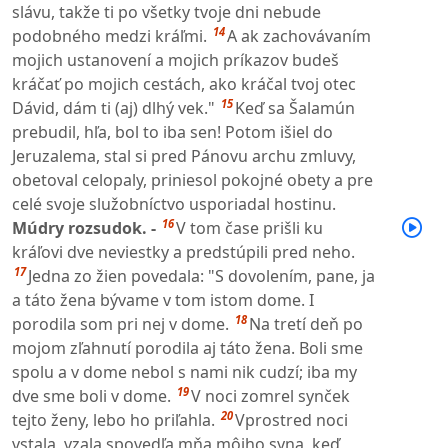
slávu, takže ti po všetky tvoje dni nebude
14
podobného medzi kráľmi.
A ak zachovávaním
mojich ustanovení a mojich príkazov budeš
kráčať po mojich cestách, ako kráčal tvoj otec
15
Dávid, dám ti (aj) dlhý vek."
Keď sa Šalamún
prebudil, hľa, bol to iba sen! Potom išiel do
Jeruzalema, stal si pred Pánovu archu zmluvy,
obetoval celopaly, priniesol pokojné obety a pre
celé svoje služobníctvo usporiadal hostinu.
16
Múdry rozsudok. -
V tom čase prišli ku
kráľovi dve neviestky a predstúpili pred neho.
17
Jedna zo žien povedala: "S dovolením, pane, ja
a táto žena bývame v tom istom dome. I
18
porodila som pri nej v dome.
Na tretí deň po
mojom zľahnutí porodila aj táto žena. Boli sme
spolu a v dome nebol s nami nik cudzí; iba my
19
dve sme boli v dome.
V noci zomrel synček
20
tejto ženy, lebo ho priľahla.
Vprostred noci
vstala, vzala spovedľa mňa môjho syna, keď