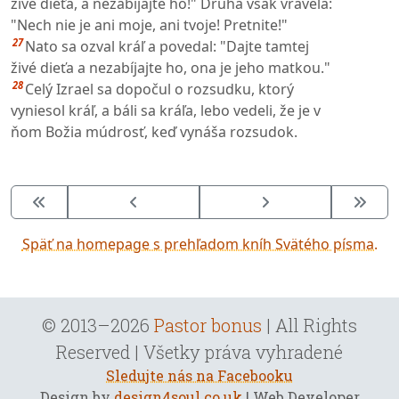
živé dieťa, a nezabíjajte ho!" Druhá však vravela:
"Nech nie je ani moje, ani tvoje! Pretnite!"
27
Nato sa ozval kráľ a povedal: "Dajte tamtej
živé dieťa a nezabíjajte ho, ona je jeho matkou."
28
Celý Izrael sa dopočul o rozsudku, ktorý
vyniesol kráľ, a báli sa kráľa, lebo vedeli, že je v
ňom Božia múdrosť, keď vynáša rozsudok.
Späť na homepage s prehľadom kníh Svätého písma.
© 2013–2026
Pastor bonus
| All Rights
Reserved | Všetky práva vyhradené
Sledujte nás na Facebooku
Design by
design4soul.co.uk
| Web Developer