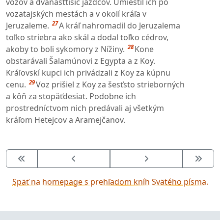
vozov a dvanásťtisíc jazdcov. Umiestil ich po
vozatajských mestách a v okolí kráľa v
27
Jeruzaleme.
A kráľ nahromadil do Jeruzalema
toľko striebra ako skál a dodal toľko cédrov,
28
akoby to boli sykomory z Nížiny.
Kone
obstarávali Šalamúnovi z Egypta a z Koy.
Kráľovskí kupci ich privádzali z Koy za kúpnu
29
cenu.
Voz prišiel z Koy za šesťsto strieborných
a kôň za stopäťdesiat. Podobne ich
prostredníctvom nich predávali aj všetkým
kráľom Hetejcov a Aramejčanov.
Späť na homepage s prehľadom kníh Svätého písma.