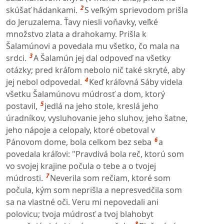
2
skúšať hádankami.
S veľkým sprievodom prišla
do Jeruzalema. Ťavy niesli voňavky, veľké
množstvo zlata a drahokamy. Prišla k
Šalamúnovi a povedala mu všetko, čo mala na
3
srdci.
A Šalamún jej dal odpoveď na všetky
otázky; pred kráľom nebolo nič také skryté, aby
4
jej nebol odpovedal.
Keď kráľovná Sáby videla
všetku Šalamúnovu múdrosť a dom, ktorý
5
postavil,
jedlá na jeho stole, kreslá jeho
úradníkov, vysluhovanie jeho sluhov, jeho šatne,
jeho nápoje a celopaly, ktoré obetoval v
6
Pánovom dome, bola celkom bez seba
a
povedala kráľovi: "Pravdivá bola reč, ktorú som
vo svojej krajine počula o tebe a o tvojej
7
múdrosti.
Neverila som rečiam, ktoré som
počula, kým som neprišla a nepresvedčila som
sa na vlastné oči. Veru mi nepovedali ani
polovicu; tvoja múdrosť a tvoj blahobyt
8