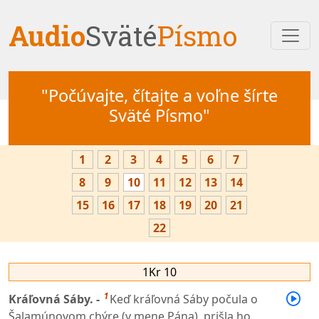
Audio
Sväté
Písmo
"Počúvajte, čítajte a voľne šírte
Sväté Písmo"
1
2
3
4
5
6
7
8
9
10
11
12
13
14
15
16
17
18
19
20
21
22
1Kr 10
1
Kráľovná Sáby. -
Keď kráľovná Sáby počula o
Šalamúnovom chýre (v mene Pána), prišla ho