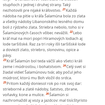
stupňoch z jednej i druhej strany. Taký
21
nezhotovili pre nijaké kráľovstvo.
Každá
nádoba na pitie u kráľa Šalamúna bola zo zlata
a všetky nádoby Libanonského lesného domu
boli z rýdzeho zlata. Striebra nebolo, toho si v
22
Šalamúnových časoch vôbec nevážili.
Lebo
kráľ mal na mori popri Hiramových lodiach aj
lode taršišské. Raz za tri roky išli taršišské lode
a doviezli zlato, striebro, slonovinu, opice a
pávy.
23
Kráľ Šalamún bol teda väčší ako všetci králi
24
zeme i múdrosťou, i bohatstvom.
Celý svet si
žiadal vidieť Šalamúnovu tvár, aby počul jeho
múdrosť, ktorú mu Boh vložil do srdca.
25
Pritom každý doniesol rok po rok svoj dar:
strieborné a zlaté nádoby, šatstvo, zbrane,
26
voňavky, kone a mulice.
Šalamún si
nazhromaždil aj vozy a jazdcov: mal tisícštyristo