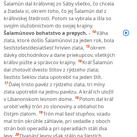
Šalamún dal kráľovnej zo Sáby všetko, čo chcela
a žiadala si, okrem toho, čo jej Šalamún dal z
kráľovskej štedrosti. Potom sa vybrala a išla so
svojím služobníctvom do svojej krajiny.
14
Šalamúnovo bohatstvo a prepych. -
Váha
zlata, ktoré došlo Šalamúnovi za jeden rok, bola
15
šesťstošesťdesiatšesť hrivien zlata,
okrem
dávky obchodníkov a dane priekupcov, všetkých
16
kráľov púšte a správcov krajiny.
Kráľ Šalamún
dal zhotoviť dvesto štítov z rýdzeho zlata;
šesťsto šeklov zlata upotrebil na jeden štít.
17
Ďalej tristo pavéz z rýdzeho zlata, tri míny
zlata upotrebil na jednu pavézu. A kráľ ich uložil
18
v Libanonskom lesnom dome.
Potom dal kráľ
urobiť veľký trón zo slonoviny a obtiahol ho
19
čistým zlatom.
Trón mal šesť stupňov, vzadu
mal trón okrúhle záhlavie, pri sedadle z oboch
strán boli operadlá a pri operadlách stáli dva
20
levy.
Dvanásť levov však stálo na šiestich