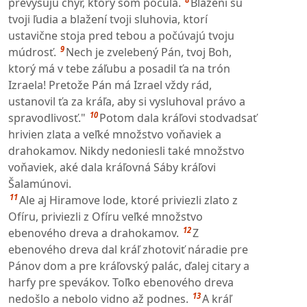
prevyšujú chýr, ktorý som počula.
Blažení sú
tvoji ľudia a blažení tvoji sluhovia, ktorí
ustavične stoja pred tebou a počúvajú tvoju
9
múdrosť.
Nech je zvelebený Pán, tvoj Boh,
ktorý má v tebe záľubu a posadil ťa na trón
Izraela! Pretože Pán má Izrael vždy rád,
ustanovil ťa za kráľa, aby si vysluhoval právo a
10
spravodlivosť."
Potom dala kráľovi stodvadsať
hrivien zlata a veľké množstvo voňaviek a
drahokamov. Nikdy nedoniesli také množstvo
voňaviek, aké dala kráľovná Sáby kráľovi
Šalamúnovi.
11
Ale aj Hiramove lode, ktoré priviezli zlato z
Ofíru, priviezli z Ofíru veľké množstvo
12
ebenového dreva a drahokamov.
Z
ebenového dreva dal kráľ zhotoviť náradie pre
Pánov dom a pre kráľovský palác, ďalej citary a
harfy pre spevákov. Toľko ebenového dreva
13
nedošlo a nebolo vidno až podnes.
A kráľ