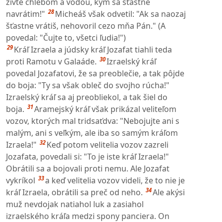
živte chlebom a vodou, kým sa šťastne
28
navrátim!"
Micheáš však odvetil: "Ak sa naozaj
šťastne vrátiš, nehovoril cezo mňa Pán." (A
povedal: "Čujte to, všetci ľudia!")
29
Kráľ Izraela a júdsky kráľ Jozafat tiahli teda
30
proti Ramotu v Galaáde.
Izraelský kráľ
povedal Jozafatovi, že sa preoblečie, a tak pôjde
do boja: "Ty sa však obleč do svojho rúcha!"
Izraelský kráľ sa aj preobliekol, a tak šiel do
31
boja.
Aramejský kráľ však prikázal veliteľom
vozov, ktorých mal tridsaťdva: "Nebojujte ani s
malým, ani s veľkým, ale iba so samým kráľom
32
Izraela!"
Keď potom velitelia vozov zazreli
Jozafata, povedali si: "To je iste kráľ Izraela!"
Obrátili sa a bojovali proti nemu. Ale Jozafat
33
vykríkol
a keď velitelia vozov videli, že to nie je
34
kráľ Izraela, obrátili sa preč od neho.
Ale akýsi
muž nevdojak natiahol luk a zasiahol
izraelského kráľa medzi spony panciera. On