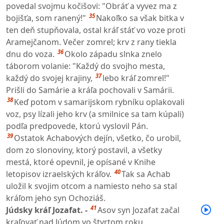
povedal svojmu kočišovi: "Obráť a vyvez ma z
35
bojišťa, som ranený!"
Nakoľko sa však bitka v
ten deň stupňovala, ostal kráľ stáť vo voze proti
Aramejčanom. Večer zomrel; krv z rany tiekla
36
dnu do voza.
Okolo západu slnka znelo
táborom volanie: "Každý do svojho mesta,
37
každý do svojej krajiny,
lebo kráľ zomrel!"
Prišli do Samárie a kráľa pochovali v Samárii.
38
Keď potom v samarijskom rybníku oplakovali
voz, psy lízali jeho krv (a smilnice sa tam kúpali)
podľa predpovede, ktorú vyslovil Pán.
39
Ostatok Achabových dejín, všetko, čo urobil,
dom zo slonoviny, ktorý postavil, a všetky
mestá, ktoré opevnil, je opísané v Knihe
40
letopisov izraelských kráľov.
Tak sa Achab
uložil k svojim otcom a namiesto neho sa stal
kráľom jeho syn Ochoziáš.
41
Júdsky kráľ Jozafat. -
Asov syn Jozafat začal
kraľovať nad Júdom vo štvrtom roku