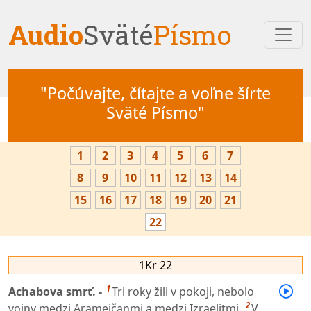
Audio
Sväté
Písmo
"Počúvajte, čítajte a voľne šírte
Sväté Písmo"
1
2
3
4
5
6
7
8
9
10
11
12
13
14
15
16
17
18
19
20
21
22
1Kr 22
1
Achabova smrť. -
Tri roky žili v pokoji, nebolo
2
vojny medzi Aramejčanmi a medzi Izraelitmi.
V