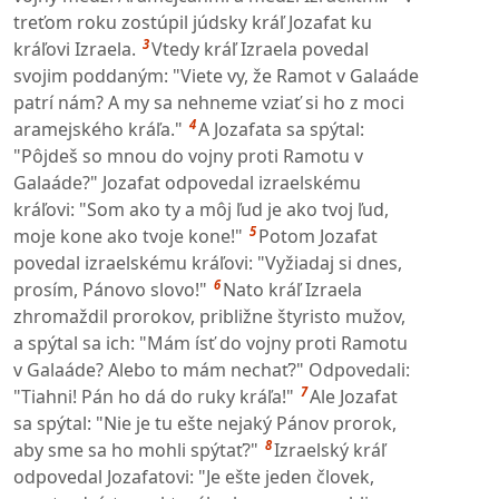
treťom roku zostúpil júdsky kráľ Jozafat ku
3
kráľovi Izraela.
Vtedy kráľ Izraela povedal
svojim poddaným: "Viete vy, že Ramot v Galaáde
patrí nám? A my sa nehneme vziať si ho z moci
4
aramejského kráľa."
A Jozafata sa spýtal:
"Pôjdeš so mnou do vojny proti Ramotu v
Galaáde?" Jozafat odpovedal izraelskému
kráľovi: "Som ako ty a môj ľud je ako tvoj ľud,
5
moje kone ako tvoje kone!"
Potom Jozafat
povedal izraelskému kráľovi: "Vyžiadaj si dnes,
6
prosím, Pánovo slovo!"
Nato kráľ Izraela
zhromaždil prorokov, približne štyristo mužov,
a spýtal sa ich: "Mám ísť do vojny proti Ramotu
v Galaáde? Alebo to mám nechať?" Odpovedali:
7
"Tiahni! Pán ho dá do ruky kráľa!"
Ale Jozafat
sa spýtal: "Nie je tu ešte nejaký Pánov prorok,
8
aby sme sa ho mohli spýtať?"
Izraelský kráľ
odpovedal Jozafatovi: "Je ešte jeden človek,