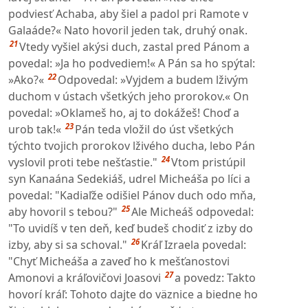
podviesť Achaba, aby šiel a padol pri Ramote v
Galaáde?« Nato hovoril jeden tak, druhý onak.
21
Vtedy vyšiel akýsi duch, zastal pred Pánom a
povedal: »Ja ho podvediem!« A Pán sa ho spýtal:
22
»Ako?«
Odpovedal: »Vyjdem a budem lživým
duchom v ústach všetkých jeho prorokov.« On
povedal: »Oklameš ho, aj to dokážeš! Choď a
23
urob tak!«
Pán teda vložil do úst všetkých
týchto tvojich prorokov lživého ducha, lebo Pán
24
vyslovil proti tebe nešťastie."
Vtom pristúpil
syn Kanaána Sedekiáš, udrel Micheáša po líci a
povedal: "Kadiaľže odišiel Pánov duch odo mňa,
25
aby hovoril s tebou?"
Ale Micheáš odpovedal:
"To uvidíš v ten deň, keď budeš chodiť z izby do
26
izby, aby si sa schoval."
Kráľ Izraela povedal:
"Chyť Micheáša a zaveď ho k mešťanostovi
27
Amonovi a kráľovičovi Joasovi
a povedz: Takto
hovorí kráľ: Tohoto dajte do väznice a biedne ho