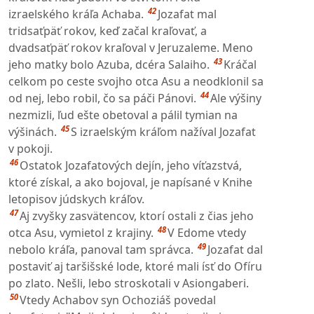
42
izraelského kráľa Achaba.
Jozafat mal
tridsaťpäť rokov, keď začal kraľovať, a
dvadsaťpäť rokov kraľoval v Jeruzaleme. Meno
43
jeho matky bolo Azuba, dcéra Salaiho.
Kráčal
celkom po ceste svojho otca Asu a neodklonil sa
44
od nej, lebo robil, čo sa páči Pánovi.
Ale výšiny
nezmizli, ľud ešte obetoval a pálil tymian na
45
výšinách.
S izraelským kráľom nažíval Jozafat
v pokoji.
46
Ostatok Jozafatových dejín, jeho víťazstvá,
ktoré získal, a ako bojoval, je napísané v Knihe
letopisov júdskych kráľov.
47
Aj zvyšky zasvätencov, ktorí ostali z čias jeho
48
otca Asu, vymietol z krajiny.
V Edome vtedy
49
nebolo kráľa, panoval tam správca.
Jozafat dal
postaviť aj taršišské lode, ktoré mali ísť do Ofíru
po zlato. Nešli, lebo stroskotali v Asiongaberi.
50
Vtedy Achabov syn Ochoziáš povedal