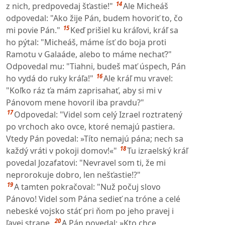
14
z nich, predpovedaj šťastie!"
Ale Micheáš
odpovedal: "Ako žije Pán, budem hovoriť to, čo
15
mi povie Pán."
Keď prišiel ku kráľovi, kráľ sa
ho pýtal: "Micheáš, máme ísť do boja proti
Ramotu v Galaáde, alebo to máme nechať?"
Odpovedal mu: "Tiahni, budeš mať úspech, Pán
16
ho vydá do ruky kráľa!"
Ale kráľ mu vravel:
"Koľko ráz ťa mám zaprisahať, aby si mi v
Pánovom mene hovoril iba pravdu?"
17
Odpovedal: "Videl som celý Izrael roztratený
po vrchoch ako ovce, ktoré nemajú pastiera.
Vtedy Pán povedal: »Títo nemajú pána; nech sa
18
každý vráti v pokoji domov!«"
Tu izraelský kráľ
povedal Jozafatovi: "Nevravel som ti, že mi
neprorokuje dobro, len nešťastie!?"
19
A tamten pokračoval: "Nuž počuj slovo
Pánovo! Videl som Pána sedieť na tróne a celé
nebeské vojsko stáť pri ňom po jeho pravej i
20
ľavej strane.
A Pán povedal: »Kto chce