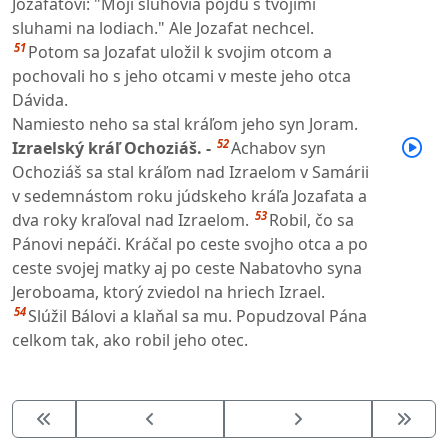
Jozafatovi: "Moji sluhovia pôjdu s tvojimi
sluhami na lodiach." Ale Jozafat nechcel.
51
Potom sa Jozafat uložil k svojim otcom a
pochovali ho s jeho otcami v meste jeho otca
Dávida.
Namiesto neho sa stal kráľom jeho syn Joram.
52
Izraelský kráľ Ochoziáš. -
Achabov syn
Ochoziáš sa stal kráľom nad Izraelom v Samárii
v sedemnástom roku júdskeho kráľa Jozafata a
53
dva roky kraľoval nad Izraelom.
Robil, čo sa
Pánovi nepáči. Kráčal po ceste svojho otca a po
ceste svojej matky aj po ceste Nabatovho syna
Jeroboama, ktorý zviedol na hriech Izrael.
54
Slúžil Bálovi a klaňal sa mu. Popudzoval Pána
celkom tak, ako robil jeho otec.