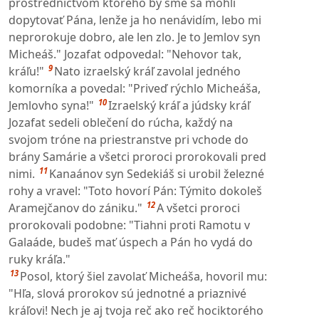
prostredníctvom ktorého by sme sa mohli
dopytovať Pána, lenže ja ho nenávidím, lebo mi
neprorokuje dobro, ale len zlo. Je to Jemlov syn
Micheáš." Jozafat odpovedal: "Nehovor tak,
9
kráľu!"
Nato izraelský kráľ zavolal jedného
komorníka a povedal: "Priveď rýchlo Micheáša,
10
Jemlovho syna!"
Izraelský kráľ a júdsky kráľ
Jozafat sedeli oblečení do rúcha, každý na
svojom tróne na priestranstve pri vchode do
brány Samárie a všetci proroci prorokovali pred
11
nimi.
Kanaánov syn Sedekiáš si urobil železné
rohy a vravel: "Toto hovorí Pán: Týmito dokoleš
12
Aramejčanov do zániku."
A všetci proroci
prorokovali podobne: "Tiahni proti Ramotu v
Galaáde, budeš mať úspech a Pán ho vydá do
ruky kráľa."
13
Posol, ktorý šiel zavolať Micheáša, hovoril mu:
"Hľa, slová prorokov sú jednotné a priaznivé
kráľovi! Nech je aj tvoja reč ako reč hociktorého