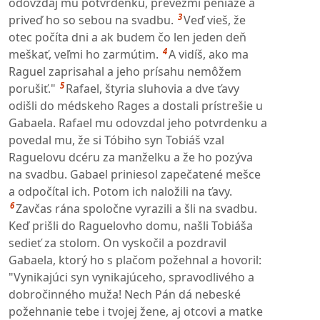
odovzdaj mu potvrdenku, prevezmi peniaze a
3
priveď ho so sebou na svadbu.
Veď vieš, že
otec počíta dni a ak budem čo len jeden deň
4
meškať, veľmi ho zarmútim.
A vidíš, ako ma
Raguel zaprisahal a jeho prísahu nemôžem
5
porušiť."
Rafael, štyria sluhovia a dve ťavy
odišli do médskeho Rages a dostali prístrešie u
Gabaela. Rafael mu odovzdal jeho potvrdenku a
povedal mu, že si Tóbiho syn Tobiáš vzal
Raguelovu dcéru za manželku a že ho pozýva
na svadbu. Gabael priniesol zapečatené mešce
a odpočítal ich. Potom ich naložili na ťavy.
6
Zavčas rána spoločne vyrazili a šli na svadbu.
Keď prišli do Raguelovho domu, našli Tobiáša
sedieť za stolom. On vyskočil a pozdravil
Gabaela, ktorý ho s plačom požehnal a hovoril:
"Vynikajúci syn vynikajúceho, spravodlivého a
dobročinného muža! Nech Pán dá nebeské
požehnanie tebe i tvojej žene, aj otcovi a matke