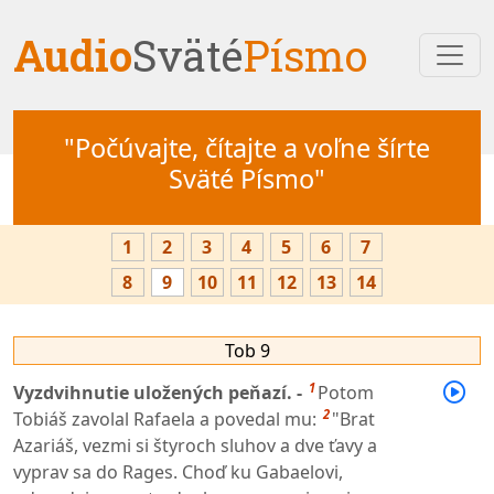
Audio
Sväté
Písmo
"Počúvajte, čítajte a voľne šírte
Sväté Písmo"
1
2
3
4
5
6
7
8
9
10
11
12
13
14
Tob 9
1
Vyzdvihnutie uložených peňazí. -
Potom
2
Tobiáš zavolal Rafaela a povedal mu:
"Brat
Azariáš, vezmi si štyroch sluhov a dve ťavy a
vyprav sa do Rages. Choď ku Gabaelovi,