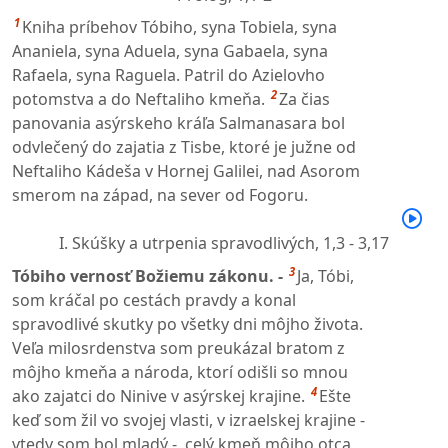
1
Kniha príbehov Tóbiho, syna Tobiela, syna
Ananiela, syna Aduela, syna Gabaela, syna
Rafaela, syna Raguela. Patril do Azielovho
2
potomstva a do Neftaliho kmeňa.
Za čias
panovania asýrskeho kráľa Salmanasara bol
odvlečený do zajatia z Tisbe, ktoré je južne od
Neftaliho Kádeša v Hornej Galilei, nad Asorom
smerom na západ, na sever od Fogoru.
I. Skúšky a utrpenia spravodlivých,
1,3 - 3,17
3
Tóbiho vernosť Božiemu zákonu. -
Ja, Tóbi,
som kráčal po cestách pravdy a konal
spravodlivé skutky po všetky dni môjho života.
Veľa milosrdenstva som preukázal bratom z
môjho kmeňa a národa, ktorí odišli so mnou
4
ako zajatci do Ninive v asýrskej krajine.
Ešte
keď som žil vo svojej vlasti, v izraelskej krajine -
vtedy som bol mladý -, celý kmeň môjho otca