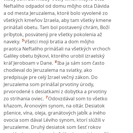
Neftaliho odpadol od domu môjho otca Dávida
a od mesta Jeruzalema, ktoré bolo vyvolené zo
všetkých kmeňov Izraela, aby tam všetky kmene
prinášali obetu. Tam bol postavený chrám, Boží
príbytok, posvätený pre všetky pokolenia až
5
naveky.
Všetci moji bratia a dom môjho
praotca Neftaliho prinášali na všetkých vrchoch
Galiley obetu býkovi, ktorého urobil izraelský
6
kráľ Jeroboam v Dane.
Iba ja sám som často
chodieval do Jeruzalema na sviatky, ako
predpisuje pre celý Izrael večný zákon. Do
Jeruzalema som prinášal prvotiny úrody,
prvorodené s desiatkami z dobytka a prvotiny
7
zo strihania oviec.
Odovzdával som to všetko
kňazom, Áronovým synom, na oltár. Desiatok
pšenice, vína, oleja, granátových jabĺk a iného
ovocia som dával Léviho synom, ktorí slúžili v
Jeruzaleme. Druhý desiatok som šesť rokov