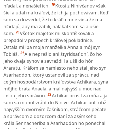
19
hľadal, a nenašiel ich.
Ktosi z Ninivčanov však
šiel a udal ma kráľovi, že ich ja pochovávam. Keď
som sa dozvedel, že to kráľ o mne vie a že ma
hľadajú, aby ma zabili, naľakal som sa a ušiel
20
som.
Všetok majetok mi skonfiškovali a
prepadol v prospech kráľovej pokladnice.
Ostala mi iba moja manželka Anna a môj syn
21
Tobiáš.
Ale neprešlo ani štyridsať dní, čo ho
jeho dvaja synovia zavraždili a ušli do hôr
Araratu. Kráľom sa namiesto neho stal jeho syn
Asarhaddon, ktorý ustanovil za správcu nad
celým hospodárstvom kráľovstva Achikara, syna
môjho brata Anaela, a mal najvyššiu moc nad
22
celou jeho správou.
Achikar prosil za mňa a ja
som sa mohol vrátiť do Ninive. Achikar bol totiž
najvyšším dvorným čašníkom, strážcom pečate
a správcom a dozorcom daní za asýrskeho
kráľa Sennacheriba a Asarhaddon ho ponechal