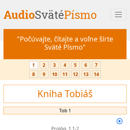
Audio
Sväté
Písmo
"Počúvajte, čítajte a voľne šírte
Sväté Písmo"
1
2
3
4
5
6
7
8
9
10
11
12
13
14
Kniha Tobiáš
Tob 1
Prológ,
1,1-2