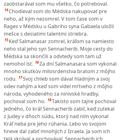
zaobstarával som mu všetko, čo potreboval.
14
Chodieval som do Médska nakupovať pre
neho, až kým nezomrel. V tom čase som v
Rages v Médsku u Gabriho syna Gabaela uložil
mešce s desiatimi talentmi striebra.
15
Keď Salmanasar zomrel, kráľom sa namiesto
neho stal jeho syn Sennacherib. Moje cesty do
Médska sa skončili a odvtedy som tam už
16
nemohol ísť.
Za dní Salmanasara som vykonal
mnoho skutkov milosrdenstva bratom z môjho
17
rodu.
Svoj chlieb som dával hladným a svoj
odev nahým a keď som videl mŕtveho z môjho
národa, vyhodeného za ninivské hradby,
18
pochoval som ho.
Takisto som tajne pochoval
jedného, čo kráľ Sennacherib zabil, keď zutekal
z Judey v dňoch súdu, ktorý nad ním vykonal
Kráľ neba pre jeho rúhania. Lebo vo svojom
hneve dal zabiť mnohých z Izraela. Ja som ich
telá skrýval a pochovával. Sennacherib ich