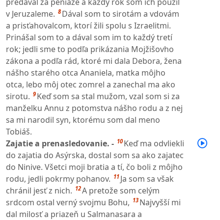
predával za peniaze a každý rok som ich použil
8
v Jeruzaleme.
Dával som to sirotám a vdovám
a prisťahovalcom, ktorí žili spolu s Izraelitmi.
Prinášal som to a dával som im to každý tretí
rok; jedli sme to podľa prikázania Mojžišovho
zákona a podľa rád, ktoré mi dala Debora, žena
nášho starého otca Ananiela, matka môjho
otca, lebo môj otec zomrel a zanechal ma ako
9
sirotu.
Keď som sa stal mužom, vzal som si za
manželku Annu z potomstva nášho rodu a z nej
sa mi narodil syn, ktorému som dal meno
Tobiáš.
10
Zajatie a prenasledovanie. -
Keď ma odvliekli
do zajatia do Asýrska, dostal som sa ako zajatec
do Ninive. Všetci moji bratia a tí, čo boli z môjho
11
rodu, jedli pokrmy pohanov.
Ja som sa však
12
chránil jesť z nich.
A pretože som celým
13
srdcom ostal verný svojmu Bohu,
Najvyšší mi
dal milosť a priazeň u Salmanasara a