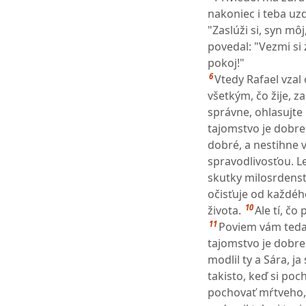
nakoniec i teba uz
"Zaslúži si, syn mô
povedal: "Vezmi si
pokoj!"
6
Vtedy Rafael vzal
všetkým, čo žije, z
správne, ohlasujte
tajomstvo je dobre 
dobré, a nestihne v
spravodlivosťou. Le
skutky milosrdenst
očisťuje od každéh
10
života.
Ale tí, čo
11
Poviem vám teda 
tajomstvo je dobre 
modlil ty a Sára, 
takisto, keď si poc
pochovať mŕtveho, 