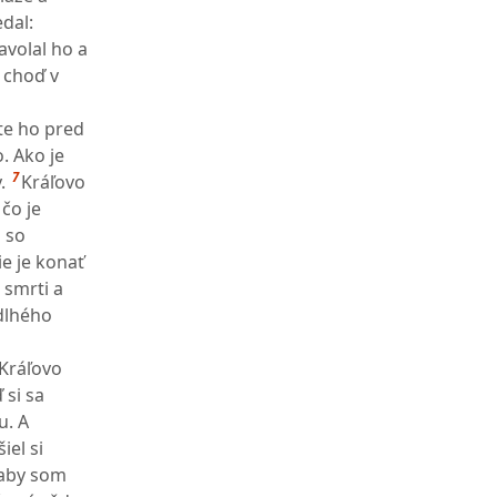
dal:
zavolal ho a
 choď v
te ho pred
. Ako je
7
.
Kráľovo
čo je
 so
ie je konať
 smrti a
 dlhého
Kráľovo
 si sa
u. A
iel si
 aby som