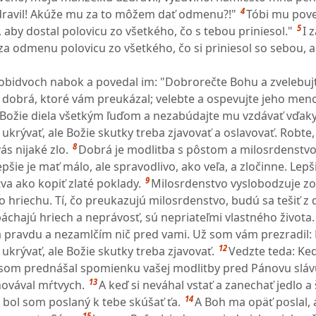
4
dravil! Akúže mu za to môžem dať odmenu?!"
Tóbi mu pove
5
j, aby dostal polovicu zo všetkého, čo s tebou priniesol."
I 
 za odmenu polovicu zo všetkého, čo si priniesol so sebou, a
 obidvoch nabok a povedal im: "Dobrorečte Bohu a zvelebuj
a dobrá, ktoré vám preukázal; velebte a ospevujte jeho meno
 Božie diela všetkým ľuďom a nezabúdajte mu vzdávať vďaky
ukrývať, ale Božie skutky treba zjavovať a oslavovať. Robte, 
8
ás nijaké zlo.
Dobrá je modlitba s pôstom a milosrdenstvo
pšie je mať málo, ale spravodlivo, ako veľa, a zločinne. Lepš
9
va ako kopiť zlaté poklady.
Milosrdenstvo vyslobodzuje zo
o hriechu. Tí, čo preukazujú milosrdenstvo, budú sa tešiť z
 páchajú hriech a neprávosť, sú nepriateľmi vlastného života.
pravdu a nezamlčím nič pred vami. Už som vám prezradil: 
12
ukrývať, ale Božie skutky treba zjavovať.
Vedzte teda: Keď
ja som prednášal spomienku vašej modlitby pred Pánovu sláv
13
hovával mŕtvych.
A keď si neváhal vstať a zanechať jedlo a š
14
bol som poslaný k tebe skúšať ťa.
A Boh ma opäť poslal,
15