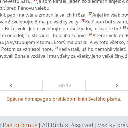
ju nevestu Sáru.
Ja som Rafael, jeden zo siedmich anjelov, 
piť pred Pánovu velebu."
17
kli, padli na tvár a zmocnila sa ich hrôza.
Anjel im však po
18
 vám! Zvelebujte Boha po všetky veky!
Keď som bol s vami,
19
 z Božej vôle. Jeho zvelebujte po všetky dni, oslavujte ho!
20
som nejedol; čo ste videli, bolo iba zdanie.
A teraz velebte 
u. Ja vystupujem k tomu, ktorý ma poslal. A vy toto všetko,
21
" Potom sa vzniesol hore.
Keď vstali, už ho nemohli vidieť.
avovali Boha a vzdávali mu vďaky za všetky jeho veľké činy, ž
Tob 12
Späť na homepage s prehľadom kníh Svätého písma.
6
Pastor bonus
| All Rights Reserved | Všetky pr