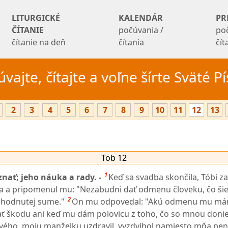
LITURGICKÉ
KALENDÁR
PR
ČÍTANIE
počúvania /
po
čítanie na deň
čítania
čí
vajte, čítajte a voľne šírte Sväté 
2
3
4
5
6
7
8
9
10
11
12
13
Tob 12
1
znať; jeho náuka a rady. -
Keď sa svadba skončila, Tóbi za
a a pripomenul mu: "Nezabudni dať odmenu človeku, čo šiel
2
dohodnutej sume."
On mu odpovedal: "Akú odmenu mu má
 škodu ani keď mu dám polovicu z toho, čo so mnou donie
avého, moju manželku uzdravil, vyzdvihol namiesto mňa pen