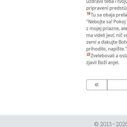
uzdravil teba i tvo
pripravení predstú
16
Tu sa obaja preľa
"Nebojte sa! Pokoj
z mojej priazne, ale
ma videli jesť, nič 
zemi a ďakujte Boh
prihodilo, napíšte.
22
Zvelebovali a osl
zjavil Boží anjel.
© 2013–202