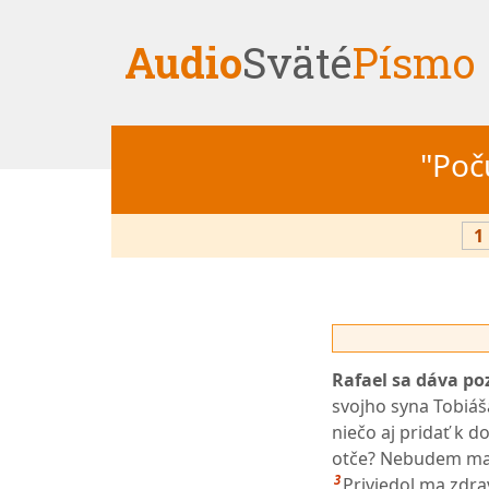
Audio
Sväté
Písmo
"Počú
1
Rafael sa dáva po
svojho syna Tobiáš
niečo aj pridať k 
otče? Nebudem mať
3
Priviedol ma zdr