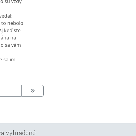
čo sú vždy
vedal:
 to nebolo
Aj keď ste
Pána na
 čo sa vám
e sa im
áva vyhradené