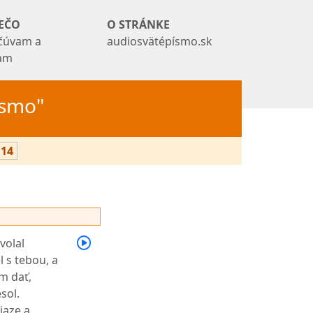
EČO
O STRÁNKE
čúvam a
audiosvätépísmo.sk
tam
Písmo"
14
volal
 s tebou, a
m dať,
sol.
iaze a