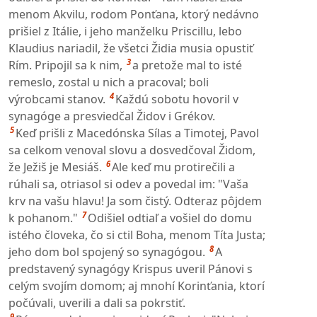
menom Akvilu, rodom Ponťana, ktorý nedávno
prišiel z Itálie, i jeho manželku Priscillu, lebo
Klaudius nariadil, že všetci Židia musia opustiť
3
Rím. Pripojil sa k nim,
a pretože mal to isté
remeslo, zostal u nich a pracoval; boli
4
výrobcami stanov.
Každú sobotu hovoril v
synagóge a presviedčal Židov i Grékov.
5
Keď prišli z Macedónska Sílas a Timotej, Pavol
sa celkom venoval slovu a dosvedčoval Židom,
6
že Ježiš je Mesiáš.
Ale keď mu protirečili a
rúhali sa, otriasol si odev a povedal im: "Vaša
krv na vašu hlavu! Ja som čistý. Odteraz pôjdem
7
k pohanom."
Odišiel odtiaľ a vošiel do domu
istého človeka, čo si ctil Boha, menom Títa Justa;
8
jeho dom bol spojený so synagógou.
A
predstavený synagógy Krispus uveril Pánovi s
celým svojím domom; aj mnohí Korinťania, ktorí
počúvali, uverili a dali sa pokrstiť.
9