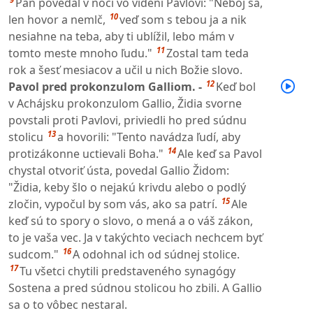
Pán povedal v noci vo videní Pavlovi: "Neboj sa,
10
len hovor a nemlč,
veď som s tebou ja a nik
nesiahne na teba, aby ti ublížil, lebo mám v
11
tomto meste mnoho ľudu."
Zostal tam teda
rok a šesť mesiacov a učil u nich Božie slovo.
12
Pavol pred prokonzulom Galliom. -
Keď bol
v Achájsku prokonzulom Gallio, Židia svorne
povstali proti Pavlovi, priviedli ho pred súdnu
13
stolicu
a hovorili: "Tento navádza ľudí, aby
14
protizákonne uctievali Boha."
Ale keď sa Pavol
chystal otvoriť ústa, povedal Gallio Židom:
"Židia, keby šlo o nejakú krivdu alebo o podlý
15
zločin, vypočul by som vás, ako sa patrí.
Ale
keď sú to spory o slovo, o mená a o váš zákon,
to je vaša vec. Ja v takýchto veciach nechcem byť
16
sudcom."
A odohnal ich od súdnej stolice.
17
Tu všetci chytili predstaveného synagógy
Sostena a pred súdnou stolicou ho zbili. A Gallio
sa o to vôbec nestaral.