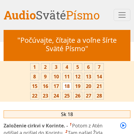
Audio
Sväté
Písmo
"Počúvajte, čítajte a voľne šírte
Sväté Písmo"
1
2
3
4
5
6
7
8
9
10
11
12
13
14
15
16
17
18
19
20
21
22
23
24
25
26
27
28
Sk 18
1
Založenie cirkvi v Korinte. -
Potom z Atén
2
odišiel a prišiel do Korintu.
Tam našiel Žida