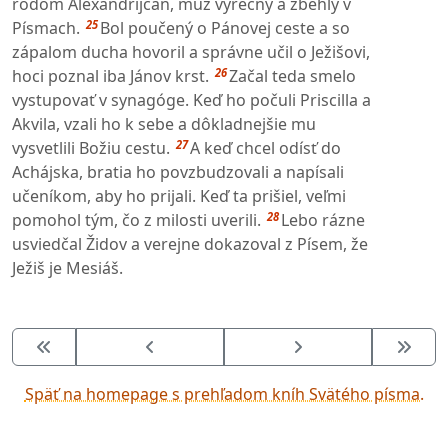
rodom Alexandrijčan, muž výrečný a zbehlý v
25
Písmach.
Bol poučený o Pánovej ceste a so
zápalom ducha hovoril a správne učil o Ježišovi,
26
hoci poznal iba Jánov krst.
Začal teda smelo
vystupovať v synagóge. Keď ho počuli Priscilla a
Akvila, vzali ho k sebe a dôkladnejšie mu
27
vysvetlili Božiu cestu.
A keď chcel odísť do
Achájska, bratia ho povzbudzovali a napísali
učeníkom, aby ho prijali. Keď ta prišiel, veľmi
28
pomohol tým, čo z milosti uverili.
Lebo rázne
usviedčal Židov a verejne dokazoval z Písem, že
Ježiš je Mesiáš.
Späť na homepage s prehľadom kníh Svätého písma.