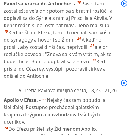
18
Pavol sa vracia do Antiochie. -
Pavol tam
zostal ešte veľa dní; potom sa s bratmi rozlúčil a
odplavil sa do Sýrie a s ním aj Priscilla a Akvila. V
Kenchreách si dal ostrihať hlavu, lebo mal sľub.
19
Keď prišli do Efezu, tam ich nechal. Sám vošiel
20
do synagógy a hovoril so Židmi.
A keď ho
21
prosili, aby zostal dlhší čas, neprivolil,
ale pri
rozlúčke povedal: "Znova sa k vám vrátim, ak to
22
bude chcieť Boh" a odplavil sa z Efezu.
Keď
prišiel do Cézarey, vystúpil, pozdravil cirkev a
odišiel do Antiochie.
V. Tretia Pavlova misijná cesta,
18,23 - 21,26
23
Apollo v Efeze. -
Nejaký čas tam pobudol a
šiel ďalej. Postupne prechádzal galatským
krajom a Frýgiou a povzbudzoval všetkých
učeníkov.
24
Do Efezu prišiel istý Žid menom Apollo,