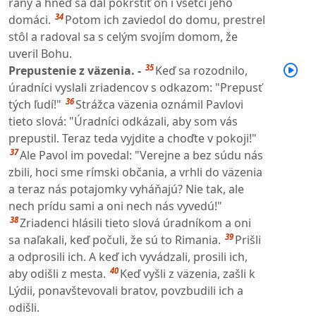
rany a hneď sa dal pokrstiť on i všetci jeho
34
domáci.
Potom ich zaviedol do domu, prestrel
stôl a radoval sa s celým svojím domom, že
uveril Bohu.
35
Prepustenie z väzenia. -
Keď sa rozodnilo,
úradníci vyslali zriadencov s odkazom: "Prepusť
36
tých ľudí!"
Strážca väzenia oznámil Pavlovi
tieto slová: "Úradníci odkázali, aby som vás
prepustil. Teraz teda vyjdite a choďte v pokoji!"
37
Ale Pavol im povedal: "Verejne a bez súdu nás
zbili, hoci sme rímski občania, a vrhli do väzenia
a teraz nás potajomky vyháňajú? Nie tak, ale
nech prídu sami a oni nech nás vyvedú!"
38
Zriadenci hlásili tieto slová úradníkom a oni
39
sa naľakali, keď počuli, že sú to Rimania.
Prišli
a odprosili ich. A keď ich vyvádzali, prosili ich,
40
aby odišli z mesta.
Keď vyšli z väzenia, zašli k
Lýdii, ponavštevovali bratov, povzbudili ich a
odišli.