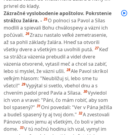
privrel do klady.
Zázračné vyslobodenie apoštolov. Pokrstenie
25
strážcu žalára. -
O polnoci sa Pavol a Sílas
modlili a spievali Bohu chválospevy a väzni ich
26
počúvali.
Zrazu nastalo veľké zemetrasenie,
až sa pohli základy žalára. Hneď sa otvorili
27
všetky dvere a všetkým sa uvoľnili putá.
Keď
sa strážca väzenia prebudil a videl dvere
väzenia otvorené, vytasil meč a chcel sa zabiť,
28
lebo si myslel, že väzni ušli.
Ale Pavol skríkol
veľkým hlasom: "Neubližuj si, lebo sme tu
29
všetci!"
Vypýtal si svetlo, vbehol dnu a s
30
chvením padol pred Pavla a Sílasa.
Vyviedol
ich von a vravel: "Páni, čo mám robiť, aby som
31
bol spasený?"
Oni povedali: "Ver v Pána Ježiša
32
a budeš spasený ty aj tvoj dom."
A zvestovali
Pánovo slovo jemu aj všetkým, čo boli v jeho
33
dome.
V tú nočnú hodinu ich vzal, vymyl im