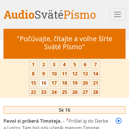
Audio
Sväté
Písmo
"Počúvajte, čítajte a voľne šírte
Sväté Písmo"
1
2
3
4
5
6
7
8
9
10
11
12
13
14
15
16
17
18
19
20
21
22
23
24
25
26
27
28
Sk 16
1
Pavol si priberá Timoteja. -
Prišiel aj do Derbe
a Lystry. Tam bol istý učeník menom Timotej,