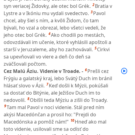
2
syn veriacej Židovky, ale otec bol Grék.
Bratia v
3
Lystre a v Ikóniu mu vydali svedectvo.
Pavol
chcel, aby šiel s ním, a kvôli Židom, čo tam
bývali, ho vzal a obrezal, lebo všetci vedeli, že
4
jeho otec bol Grék.
Ako chodili po mestách,
odovzdávali im učenie, ktoré vyhlásili apoštoli a
5
starší v Jeruzaleme, aby ho zachovávali.
Cirkvi
sa upevňovali vo viere a deň čo deň sa
zväčšovali počtom.
6
Cez Malú Áziu. Videnie v Troade. -
Prešli cez
Frýgiu a galatský kraj, lebo Svätý Duch im bránil
7
hlásať slovo v Ázii.
Keď došli k Mýzii, pokúšali
sa dostať do Bitýnie, ale Ježišov Duch im to
8
nedovolil.
Obišli teda Mýziu a zišli do Troady.
9
Tam mal Pavol v noci videnie. Stál pred ním
akýsi Macedónčan a prosil ho: "Prejdi do
10
Macedónska a pomôž nám!"
Hneď ako mal
toto videnie, usilovali sme sa odísť do