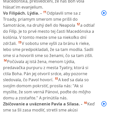
Macedónska, presvedčení, že nás Boh volá
hlásať im evanjelium.
11
Vo Filipách. Lýdia. -
Odplavili sme sa z
Troady, priamym smerom sme prišli do
12
Samotrácie, na druhý deň do Neapola
a odtiaľ
do Filíp. Je to prvé mesto tej časti Macedónska a
kolónia. V tomto meste sme sa niekoľko dní
13
zdržali.
V sobotu sme vyšli za bránu k rieke,
lebo sme predpokladali, že sa tam modlia. Sadli
sme si a hovorili sme so ženami, čo sa tam zišli.
14
Počúvala aj istá žena, menom Lýdia,
predavačka purpuru z mesta Tyatiry, ktorá si
ctila Boha. Pán jej otvoril srdce, aby pozorne
15
sledovala, čo Pavol hovorí.
A keď sa dala so
svojím domom pokrstiť, prosila nás: "Ak si
myslíte, že som verná Pánovi, poďte do môjho
domu a zostaňte." A prinútila nás.
16
Zbičovanie a uväznenie Pavla a Sílasa. -
Keď
sme sa šli zasa modliť, stretli sme akúsi