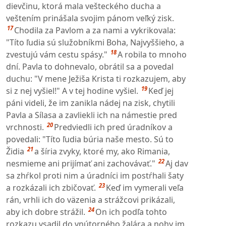
dievčinu, ktorá mala vešteckého ducha a
veštením prinášala svojim pánom veľký zisk.
17
Chodila za Pavlom a za nami a vykrikovala:
"Títo ľudia sú služobníkmi Boha, Najvyššieho, a
18
zvestujú vám cestu spásy."
A robila to mnoho
dní. Pavla to dohnevalo, obrátil sa a povedal
duchu: "V mene Ježiša Krista ti rozkazujem, aby
19
si z nej vyšiel!" A v tej hodine vyšiel.
Keď jej
páni videli, že im zanikla nádej na zisk, chytili
Pavla a Sílasa a zavliekli ich na námestie pred
20
vrchnosti.
Predviedli ich pred úradníkov a
povedali: "Títo ľudia búria naše mesto. Sú to
21
Židia
a šíria zvyky, ktoré my, ako Rimania,
22
nesmieme ani prijímať ani zachovávať."
Aj dav
sa zhŕkol proti nim a úradníci im postŕhali šaty
23
a rozkázali ich zbičovať.
Keď im vymerali veľa
rán, vrhli ich do väzenia a strážcovi prikázali,
24
aby ich dobre strážil.
On ich podľa tohto
rozkazu vsadil do vnútorného žalára a nohy im