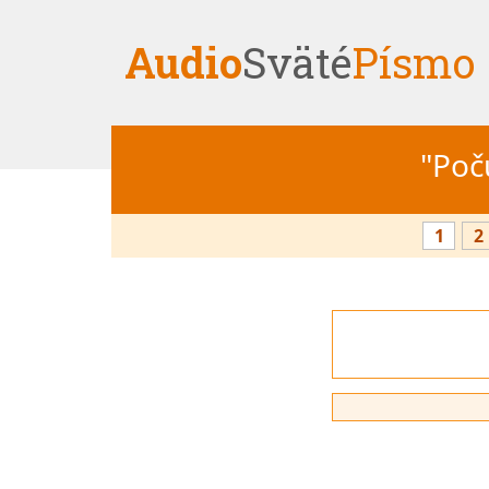
Audio
Sväté
Písmo
"Počú
1
2