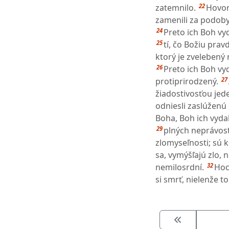
22
zatemnilo.
Hovori
zamenili za podoby
24
Preto ich Boh vyd
25
tí, čo Božiu pravd
ktorý je zvelebený
26
Preto ich Boh vy
27
protiprirodzený.
žiadostivosťou jed
odniesli zaslúženú
Boha, Boh ich vydal
29
plných neprávosti
zlomyseľnosti; sú k
sa, vymýšľajú zlo, 
32
nemilosrdní.
Hoc
si smrť, nielenže to