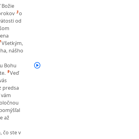
ť Božie
3
rorokov
o
ätosti od
našom
mena
7
Všetkým,
oha, nášho
mu Bohu
9
te.
Veď
vás
az predsa
ť vám
poločnou
 pomýšľal
le až
 čo ste v