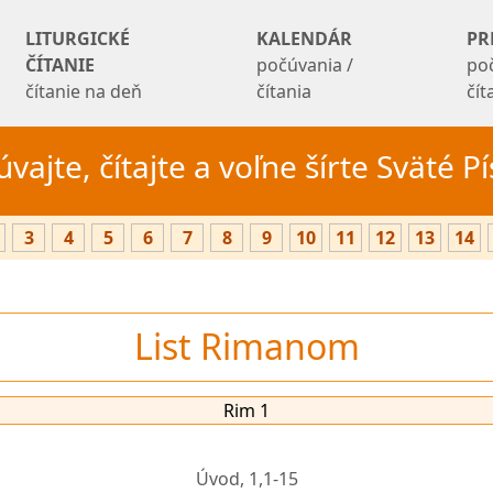
LITURGICKÉ
KALENDÁR
PR
ČÍTANIE
počúvania /
po
čítanie na deň
čítania
čí
vajte, čítajte a voľne šírte Sväté 
3
4
5
6
7
8
9
10
11
12
13
14
List Rimanom
Rim 1
Úvod,
1,1-15