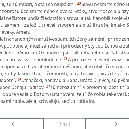
23
li, že sú múdri, a stali sa hlupákmi.
Slávu nesmrteľného 
 zobrazujúce smrteľného človeka, vtáky, štvornožce a plazy
al nečistote podľa žiadostí ich srdca; a tak hanobili svoje vl
u zamenili za lož, uctievali stvorenia a slúžili radšej im ako S
 naveky. Amen.
dal nehanebným náruživostiam. Ich ženy zamenili prirodzen
A podobne aj muži zanechali prirodzený styk so ženou a za
en k druhému: muži s mužmi páchali nehanebnosť. Tak si s
28
 odplatu za svoje poblúdenie.
A pretože si nevedeli vážiť 
 napospas ich zvrátenému zmýšľaniu, aby robili, čo sa nepat
, zloby, lakomstva, ničomnosti, plných závisti, vrážd, svárov, 
30
lebetní,
utŕhačskí, nenávidia Boha, urážajú iných, sú pyšn
31
neposlúchajú rodičov,
sú nerozumní, vierolomní, bezcitní 
i dobre vedia o Božom ustanovení, že tí, čo robia také veci,
 sami robia, ale aj schvaľujú, keď to robia iní.
Rim 1