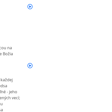
cou na
e Božia
 každej
edsa
ľné - jeho
ných vecí;
mu
sa