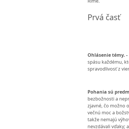
Ríme.
Prvá časť
Ohlásenie témy. -
spásu každému, kto
spravodlivosť z vie
Pohania sú predm
bezbožnosti a nepr
zjavné, čo možno o 
večnú moc a božstv
takže nemajú výho
nevzdávali vďaky; a