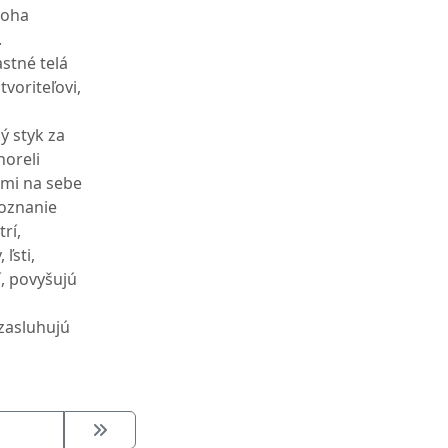
Boha
.
astné telá
tvoriteľovi,
ý styk za
horeli
ami na sebe
poznanie
rí,
ľsti,
í, povyšujú
a
 zasluhujú