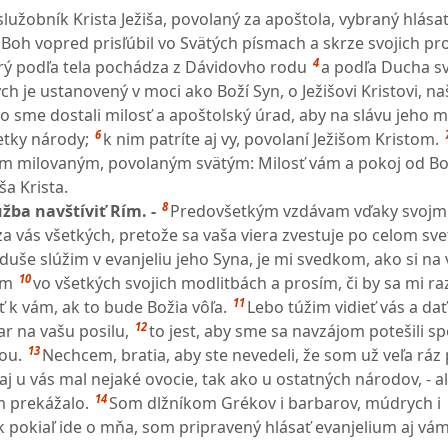
služobník Krista Ježiša, povolaný za apoštola, vybraný hlása
 Boh vopred prisľúbil vo Svätých písmach a skrze svojich p
4
rý podľa tela pochádza z Dávidovho rodu
a podľa Ducha sv
ch je ustanovený v moci ako Boží Syn, o Ježišovi Kristovi, 
o sme dostali milosť a apoštolský úrad, aby na slávu jeho 
6
etky národy;
k nim patríte aj vy, povolaní Ježišom Kristom.
om milovaným, povolaným svätým: Milosť vám a pokoj od B
ša Krista.
8
žba navštíviť Rím. -
Predovšetkým vzdávam vďaky svoj
 za vás všetkých, pretože sa vaša viera zvestuje po celom sve
duše slúžim v evanjeliu jeho Syna, je mi svedkom, ako si na 
10
am
vo všetkých svojich modlitbách a prosím, či by sa mi r
11
ť k vám, ak to bude Božia vôľa.
Lebo túžim vidieť vás a da
12
r na vašu posilu,
to jest, aby sme sa navzájom potešili s
13
ou.
Nechcem, bratia, aby ste nevedeli, že som už veľa ráz
aj u vás mal nejaké ovocie, tak ako u ostatných národov, - a
14
m prekážalo.
Som dlžníkom Grékov i barbarov, múdrych i
k pokiaľ ide o mňa, som pripravený hlásať evanjelium aj vám,