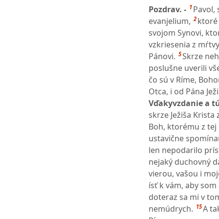
1
Pozdrav. -
Pavol, 
2
evanjelium,
ktoré
svojom Synovi, kto
vzkriesenia z mŕtvy
5
Pánovi.
Skrze neh
poslušne uverili vš
čo sú v Ríme, Boh
Otca, i od Pána Ježi
Vďakyvzdanie a tú
skrze Ježiša Krista
Boh, ktorému z tej 
ustavične spomín
len nepodarilo prís
nejaký duchovný da
vierou, vašou i moj
ísť k vám, aby som 
doteraz sa mi v to
15
nemúdrych.
A ta