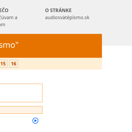
EČO
O STRÁNKE
čúvam a
audiosvätépísmo.sk
tam
Písmo"
15
16