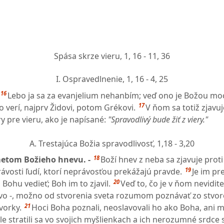
Spása skrze vieru,
1, 16 - 11, 36
I. Ospravedlnenie,
1, 16 - 4, 25
16
Lebo ja sa za evanjelium nehanbím; veď ono je Božou mo
17
 verí, najprv Židovi, potom Grékovi.
V ňom sa totiž zjavuj
ry pre vieru, ako je napísané:
"Spravodlivý bude žiť z viery."
A. Trestajúca Božia spravodlivosť,
1,18 - 3,20
18
etom Božieho hnevu. -
Boží hnev z neba sa zjavuje proti
19
ávosti ľudí, ktorí neprávosťou prekážajú pravde.
Je im pr
20
Bohu vedieť; Boh im to zjavil.
Veď to, čo je v ňom nevidite
o -, možno od stvorenia sveta rozumom poznávať zo stvore
21
vorky.
Hoci Boha poznali, neoslavovali ho ako Boha, ani 
le stratili sa vo svojich myšlienkach a ich nerozumné srdce 