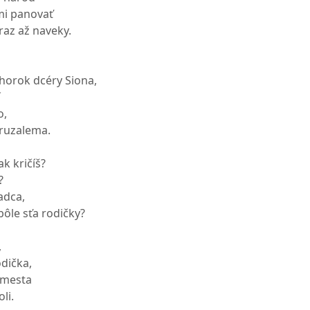
mi panovať
raz až naveky.
ahorok dcéry Siona,
í
o,
eruzalema.
ak kričíš?
?
adca,
bôle sťa rodičky?
,
odička,
z mesta
li.