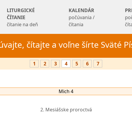
LITURGICKÉ
KALENDÁR
PR
ČÍTANIE
počúvania /
po
čítanie na deň
čítania
čí
vajte, čítajte a voľne šírte Sväté 
1
2
3
4
5
6
7
Mich 4
2. Mesiášske proroctvá