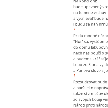
Na konci dní:
bude upevnený vr
na temene vrchov
a vyčnievať bude 
i budú sa naň hrnúť
2
Prídu mnohé národ
"Hor’ sa, vystúpme
do domu Jakubovh
nech nás poučí o s
a budeme kráčať j
Lebo zo Siona vyjd
a Pánovo slovo z J
3
Rozsudzovať bude
a naďaleko napráv
takže si z mečov uk
zo svojich kopijí vi
Národ proti národ