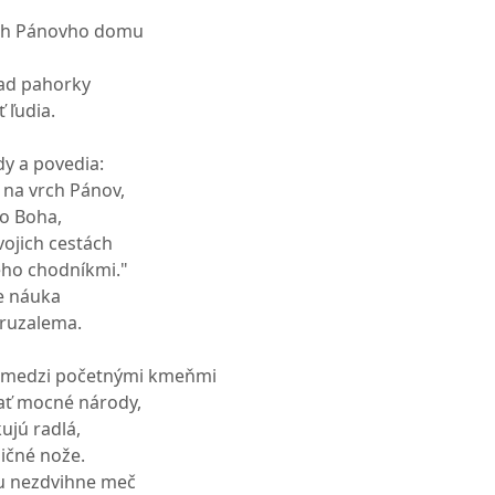
ch Pánovho domu
nad pahorky
 ľudia.
y a povedia:
 na vrch Pánov,
o Boha,
vojich cestách
eho chodníkmi."
e náuka
eruzalema.
 medzi početnými kmeňmi
ať mocné národy,
ujú radlá,
ničné nože.
u nezdvihne meč