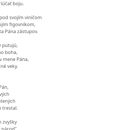
iúčať boju.
pod svojím viničom
ojím figovníkom,
sta Pána zástupov.
 putujú,
ho boha,
v mene Pána,
né veky.
Pán,
vých
atených
 trestal.
m zvyšky
ý národ"