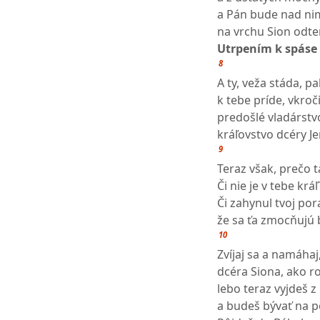
a Pán bude nad ni
na vrchu Sion odte
Utrpením k spáse
8
A ty, veža stáda, p
k tebe príde, vkroč
predošlé vladárstv
kráľovstvo dcéry J
9
Teraz však, prečo t
Či nie je v tebe kráľ
Či zahynul tvoj por
že sa ťa zmocňujú 
10
Zvíjaj sa a namáhaj
dcéra Siona, ako r
lebo teraz vyjdeš 
a budeš bývať na po