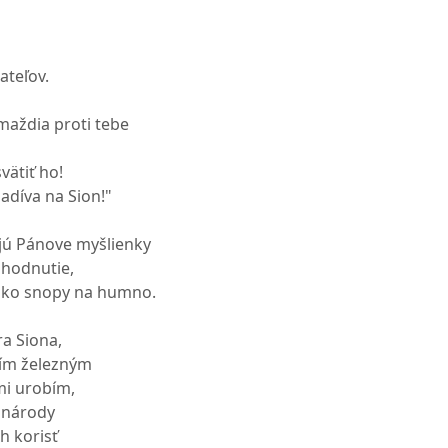
ateľov.
maždia proti tebe
vätiť ho!
díva na Sion!"
jú Pánove myšlienky
zhodnutie,
 ako snopy na humno.
ra Siona,
vím železným
mi urobím,
 národy
ch korisť