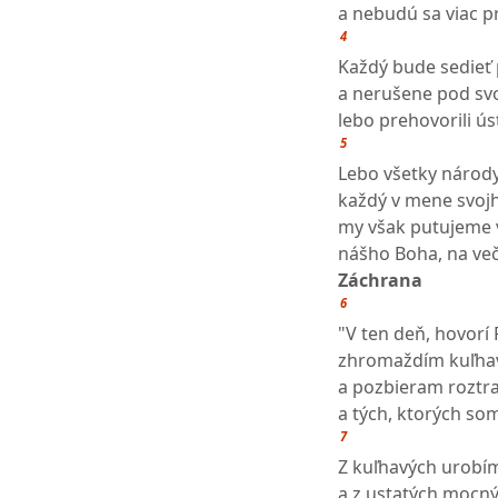
a nebudú sa viac pr
4
Každý bude sedieť 
a nerušene pod sv
lebo prehovorili ú
5
Lebo všetky národy
každý v mene svoj
my však putujeme 
nášho Boha, na več
Záchrana
6
"V ten deň, hovorí 
zhromaždím kuľha
a pozbieram roztr
a tých, ktorých som
7
Z kuľhavých urobí
a z ustatých mocn