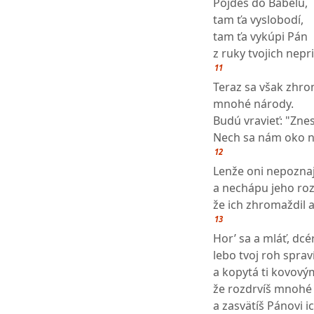
Pôjdeš do Bábelu,
tam ťa vyslobodí,
tam ťa vykúpi Pán
z ruky tvojich nepri
11
Teraz sa však zhro
mnohé národy.
Budú vravieť: "Znes
Nech sa nám oko na
12
Lenže oni nepozna
a nechápu jeho ro
že ich zhromaždil
13
Hor’ sa a mláť, dcé
lebo tvoj roh spra
a kopytá ti kovový
že rozdrvíš mnohé
a zasvätíš Pánovi i