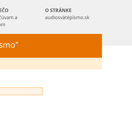
EČO
O STRÁNKE
čúvam a
audiosvätépísmo.sk
tam
Písmo"