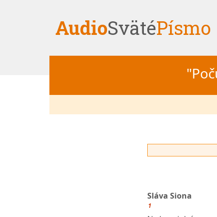
Audio
Sväté
Písmo
"Počú
Sláva Siona
1