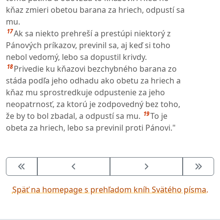
kňaz zmieri obetou barana za hriech, odpustí sa
mu.
17
Ak sa niekto prehreší a prestúpi niektorý z
Pánových príkazov, previnil sa, aj keď si toho
nebol vedomý, lebo sa dopustil krivdy.
18
Privedie ku kňazovi bezchybného barana zo
stáda podľa jeho odhadu ako obetu za hriech a
kňaz mu sprostredkuje odpustenie za jeho
neopatrnosť, za ktorú je zodpovedný bez toho,
19
že by to bol zbadal, a odpustí sa mu.
To je
obeta za hriech, lebo sa previnil proti Pánovi."
Späť na homepage s prehľadom kníh Svätého písma.