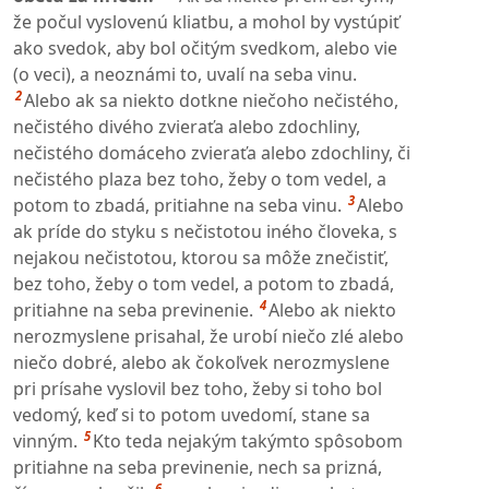
že počul vyslovenú kliatbu, a mohol by vystúpiť
ako svedok, aby bol očitým svedkom, alebo vie
(o veci), a neoznámi to, uvalí na seba vinu.
2
Alebo ak sa niekto dotkne niečoho nečistého,
nečistého divého zvieraťa alebo zdochliny,
nečistého domáceho zvieraťa alebo zdochliny, či
nečistého plaza bez toho, žeby o tom vedel, a
3
potom to zbadá, pritiahne na seba vinu.
Alebo
ak príde do styku s nečistotou iného človeka, s
nejakou nečistotou, ktorou sa môže znečistiť,
bez toho, žeby o tom vedel, a potom to zbadá,
4
pritiahne na seba previnenie.
Alebo ak niekto
nerozmyslene prisahal, že urobí niečo zlé alebo
niečo dobré, alebo ak čokoľvek nerozmyslene
pri prísahe vyslovil bez toho, žeby si toho bol
vedomý, keď si to potom uvedomí, stane sa
5
vinným.
Kto teda nejakým takýmto spôsobom
pritiahne na seba previnenie, nech sa prizná,
6