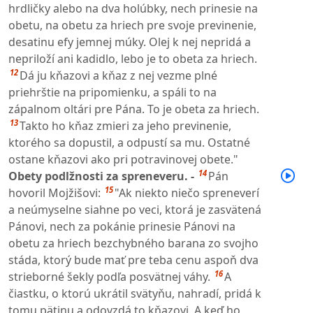
hrdličky alebo na dva holúbky, nech prinesie na
obetu, na obetu za hriech pre svoje previnenie,
desatinu efy jemnej múky. Olej k nej nepridá a
nepriloží ani kadidlo, lebo je to obeta za hriech.
12
Dá ju kňazovi a kňaz z nej vezme plné
priehrštie na pripomienku, a spáli to na
zápalnom oltári pre Pána. To je obeta za hriech.
13
Takto ho kňaz zmieri za jeho previnenie,
ktorého sa dopustil, a odpustí sa mu. Ostatné
ostane kňazovi ako pri potravinovej obete."
14
Obety podlžnosti za spreneveru. -
Pán
15
hovoril Mojžišovi:
"Ak niekto niečo spreneverí
a neúmyselne siahne po veci, ktorá je zasvätená
Pánovi, nech za pokánie prinesie Pánovi na
obetu za hriech bezchybného barana zo svojho
stáda, ktorý bude mať pre teba cenu aspoň dva
16
strieborné šekly podľa posvätnej váhy.
A
čiastku, o ktorú ukrátil svätyňu, nahradí, pridá k
tomu pätinu a odovzdá to kňazovi. A keď ho