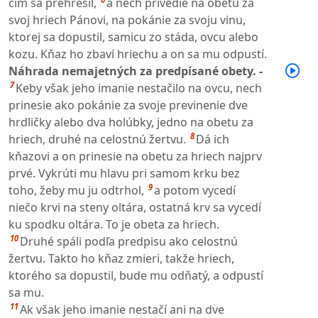
čím sa prehrešil,
a nech privedie na obetu za
svoj hriech Pánovi, na pokánie za svoju vinu,
ktorej sa dopustil, samicu zo stáda, ovcu alebo
kozu. Kňaz ho zbaví hriechu a on sa mu odpustí.
Náhrada nemajetných za predpísané obety. -
7
Keby však jeho imanie nestačilo na ovcu, nech
prinesie ako pokánie za svoje previnenie dve
hrdličky alebo dva holúbky, jedno na obetu za
8
hriech, druhé na celostnú žertvu.
Dá ich
kňazovi a on prinesie na obetu za hriech najprv
prvé. Vykrúti mu hlavu pri samom krku bez
9
toho, žeby mu ju odtrhol,
a potom vycedí
niečo krvi na steny oltára, ostatná krv sa vycedí
ku spodku oltára. To je obeta za hriech.
10
Druhé spáli podľa predpisu ako celostnú
žertvu. Takto ho kňaz zmieri, takže hriech,
ktorého sa dopustil, bude mu odňatý, a odpustí
sa mu.
11
Ak však jeho imanie nestačí ani na dve