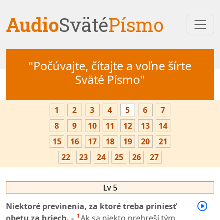
Audio
Sväté
Písmo
"Počúvajte, čítajte a voľne šírte
Sväté Písmo"
1
2
3
4
5
6
7
8
9
10
11
12
13
14
15
16
17
18
19
20
21
22
23
24
25
26
27
Lv 5
Niektoré previnenia, za ktoré treba priniesť
1
obetu za hriech. -
Ak sa niekto prehreší tým,