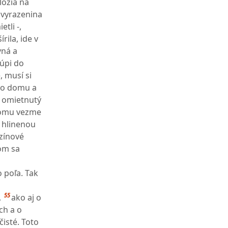
ložia na
 vyrazenina
tli -,
rila, ide v
vná a
túpi do
, musí si
do domu a
o omietnutý
domu vezme
d hlinenou
zínové
dom sa
 poľa. Tak
55
,
ako aj o
ch a o
čisté. Toto