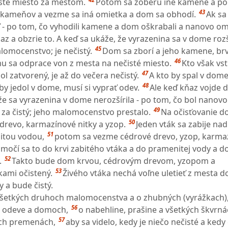
sté miesto za mestom.
Potom sa zoberú iné kamene a po
43
) kameňov a vezme sa iná omietka a dom sa obhodí.
Ak sa
- po tom, čo vyhodili kamene a dom oškrabali a nanovo omie
az a obzrie to. A keď sa ukáže, že vyrazenina sa v dome rozší
45
omocenstvo; je nečistý.
Dom sa zborí a jeho kamene, br
46
u sa odprace von z mesta na nečisté miesto.
Kto však vs
47
l zatvorený, je až do večera nečistý.
A kto by spal v dome
48
 by jedol v dome, musí si vyprať odev.
Ale keď kňaz vojde 
, že sa vyrazenina v dome nerozšírila - po tom, čo bol nanov
49
m za čistý; jeho malomocenstvo prestalo.
Na očisťovanie 
50
 drevo, karmazínové nitky a yzop.
Jeden vták sa zabije na
51
itou vodou,
potom sa vezme cédrové drevo, yzop, karma
namočí sa to do krvi zabitého vtáka a do pramenitej vody a 
52
.
Takto bude dom krvou, cédrovým drevom, yzopom a
53
ami očistený.
Živého vtáka nechá voľne uletieť z mesta do
 a bude čistý.
 všetkých druhoch malomocenstva a o zhubných (vyrážkach)
56
 odeve a domoch,
o nabehline, prašine a všetkých škvrná
57
ých premenách,
aby sa videlo, kedy je niečo nečisté a kedy 