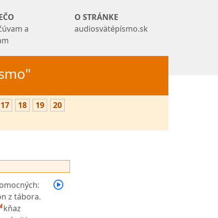
EČO
O STRÁNKE
čúvam a
audiosvätépísmo.sk
tam
Písmo"
17
18
19
20
lomocných:
on z tábora.
4
kňaz