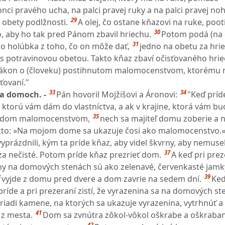
ci pravého ucha, na palci pravej ruky a na palci pravej noh
29
z obety podlžnosti.
A olej, čo ostane kňazovi na ruke, poot
30
, aby ho tak pred Pánom zbavil hriechu.
Potom podá (na 
31
bo holúbka z toho, čo on môže dať,
jedno na obetu za hri
 s potravinovou obetou. Takto kňaz zbaví očisťovaného hri
zákon o (človeku) postihnutom malomocenstvom, ktorému n
sťovaní."
33
34
a domoch. -
Pán hovoril Mojžišovi a Áronovi:
"Keď príd
 ktorú vám dám do vlastníctva, a ak v krajine, ktorá vám bud
35
rý dom malomocenstvom,
nech sa majiteľ domu zoberie a 
kto: »Na mojom dome sa ukazuje čosi ako malomocenstvo.
prázdnili, kým ta príde kňaz, aby videl škvrny, aby nemusel
37
 za nečisté. Potom príde kňaz prezrieť dom.
A keď pri prez
ny na domových stenách sú ako zelenavé, červenkasté jamky
8
39
vyjde z domu pred dvere a dom zavrie na sedem dní.
Keď
ríde a pri prezeraní zistí, že vyrazenina sa na domových s
riadi kamene, na ktorých sa ukazuje vyrazenina, vytrhnúť a
41
 z mesta.
Dom sa zvnútra zôkol-vôkol oškrabe a oškraba
42