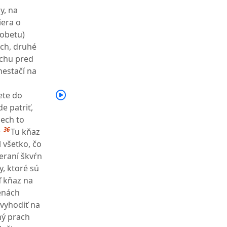
y, na
iera o
obetu)
ech, druhé
echu pred
estačí na
ete do
e patriť,
nech to
36
«
Tu kňaz
 všetko, čo
eraní škvŕn
, ktoré sú
 kňaz na
tenách
 vyhodiť na
ný prach