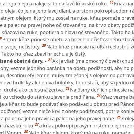
16
 loga oleja a naleje si to na ľavú kňazskú ruku.
Kňaz nam
do oleja, čo je na jeho ľavej dlani, a prstom pokropí sedem r
atným olejom, ktorý mu zostal na ruke, kňaz pomaže pravé
e a palec na pravej nohe očisťovaného, na krv z obety podlž
e kňazovi na ruke, pootiera o hlavu očisťovaného. Takto ho 
9
Potom kňaz prinesie obetu za hriech a očisťovaného zbaví 
20
 svojej nečistoty.
Nato kňaz prinesie na oltári celostnú ž
Takto ho kňaz zbaví hriechu a je čistý.
21
sané obetné dary. -
Ak je však (malomocný človek) chu
ohy, vezme jedného baránka na obetu podlžnosti, aby ho p
chu, desatinu efy jemnej múky zmiešanej s olejom na potrav
 dve hrdličky alebo dva holúbky; to dostačí, aby sa jedno 
23
h, druhé ako celostná žertva.
Na ôsmy deň ich prinesie na
24
i ku vchodu do stánku zjavenia pred Pána.
Kňaz vezme b
eja a kňaz to bude podávať ako podávaciu obetu pred Páno
podlžnosť, vezme niečo krvi z obety podlžnosti, potrie koni
26
 palec na jeho pravici a palec na jeho pravej nohe.
Z olej
27
vú kňazskú ruku
a kňaz pokropí pravým prstom olejom zo s
28
ed Pánom.
Nato kňaz olejom, ktorý má na ruke, pomaže