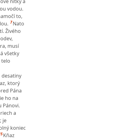
ové nitky a
tou vodou.
namočí to,
7
dou.
Nato
í. Živého
 odev,
ora, musí
há všetky
 telo
 desatiny
az, ktorý
 pred Pána
ie ho na
u Pánovi.
riech a
 je
olný koniec
15
Kňaz