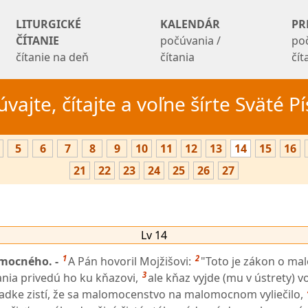
LITURGICKÉ
KALENDÁR
PR
ČÍTANIE
počúvania /
po
čítanie na deň
čítania
čí
vajte, čítajte a voľne šírte Sväté 
5
6
7
8
9
10
11
12
13
14
15
16
21
22
23
24
25
26
27
Lv 14
1
2
mocného. -
A Pán hovoril Mojžišovi:
"Toto je zákon o ma
3
ania privedú ho ku kňazovi,
ale kňaz vyjde (mu v ústrety) v
iadke zistí, že sa malomocenstvo na malomocnom vyliečilo,