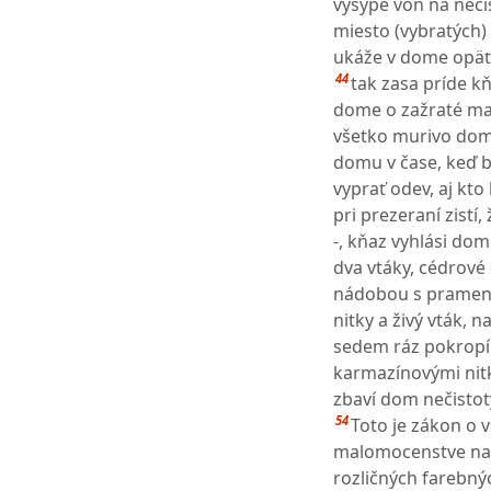
vysype von na neči
miesto (vybratých
ukáže v dome opäť 
44
tak zasa príde kň
dome o zažraté mal
všetko murivo dom
domu v čase, keď bo
vyprať odev, aj kto
pri prezeraní zistí
-, kňaz vyhlási do
dva vtáky, cédrové
nádobou s pramen
nitky a živý vták, 
sedem ráz pokropí
karmazínovými nitk
zbaví dom nečistoty
54
Toto je zákon o
malomocenstve na
rozličných farebn