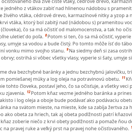
e očisťovaného dva živé čisté vtáky, cédrové drevo, karmazín
e jedného z vtákov zabiť nad hlinenou nádobou s prameni
živého vtáka, cédrové drevo, karmazínové nitky a yzop a 
 krvi vtáka, ktorý bol zabitý nad (nádobou s) pramenitou vo
človeka), čo sa má očistiť od malomocenstva, a tak ho očist
8
ľne uletieť do poľa.
Potom si ten, čo sa má očistiť, vyperie
lasy, umyje sa vodou a bude čistý. Po tomto môže ísť do táb
9
dní vonku mimo svojho stanu.
Na siedmy deň si zasa ostri
 obrvy; ostrihá si vôbec všetky vlasy, vyperie si šaty, umyje si
.
e dva bezchybné baránky a jednu bezchybnú jalovičku, tri
11
ejom pomiešanej múky a log oleja na potravinovú obetu.
Kň
e tohto človeka, postaví jeho, čo sa očisťuje, a všetky veci
12
ku zjavenia.
Potom kňaz vezme jedného baránka a prines
takisto i log oleja a oboje bude podávať ako podávaciu obet
ánka na svätom mieste, na mieste, kde sa zabíja žertva za h
bo ako obeta za hriech, tak aj obeta podlžnosti patrí kňazovi;
 kňaz zoberie niečo z krvi obety podlžnosti a pomaže ňou d
c na pravej ruke a veľký prst na pravej nohe očisťovaného.