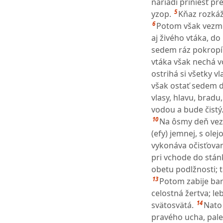
nariadi priniesť pr
5
yzop.
Kňaz rozkáž
6
Potom však vezme 
aj živého vtáka, do
sedem ráz pokropí (
vtáka však nechá vo
ostrihá si všetky v
však ostať sedem 
vlasy, hlavu, bradu,
vodou a bude čistý
10
Na ôsmy deň vezm
(efy) jemnej, s ol
vykonáva očisťovani
pri vchode do stán
obetu podlžnosti; 
13
Potom zabije bar
celostná žertva; le
14
svätosvätá.
Nato
pravého ucha, pale