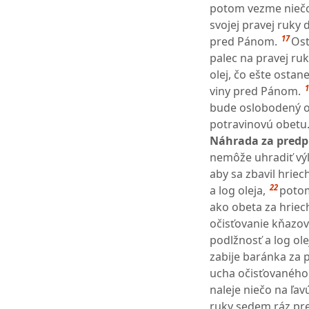
potom vezme niečo z
svojej pravej ruky 
17
pred Pánom.
Ost
palec na pravej ruk
olej, čo ešte ostan
1
viny pred Pánom.
bude oslobodený od
potravinovú obetu. 
Náhrada za predpí
nemôže uhradiť výl
aby sa zbavil hrie
22
a log oleja,
potom
ako obeta za hriec
očisťovanie kňazov
podlžnosť a log ol
zabije baránka za 
ucha očisťovaného a
naleje niečo na ľa
ruky sedem ráz pr