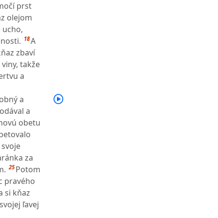
očí prst
áz olejom
 ucho,
18
nosti.
A
kňaz zbaví
viny, takže
ertvu a
dobný a
odával a
inovú obetu
obetovalo
 svoje
aránka za
25
m.
Potom
ec pravého
a si kňaz
vojej ľavej