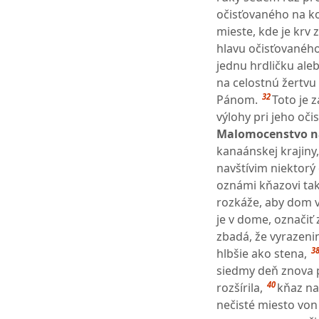
očisťovaného na kon
mieste, kde je krv 
hlavu očisťovaného
jednu hrdličku ale
na celostnú žertvu
32
Pánom.
Toto je 
výlohy pri jeho oči
Malomocenstvo n
kanaánskej krajiny,
navštívim niekto
oznámi kňazovi ta
rozkáže, aby dom vy
je v dome, označiť
zbadá, že vyrazeni
3
hlbšie ako stena,
siedmy deň znova p
40
rozšírila,
kňaz na
nečisté miesto von