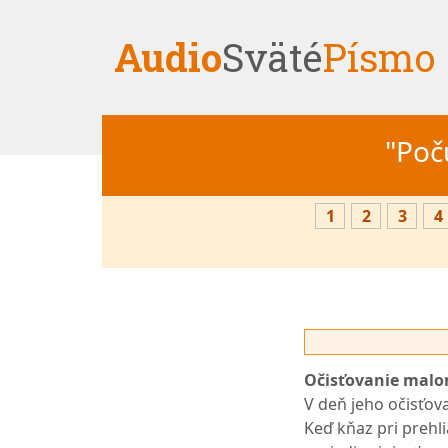
Audio
Sväté
Písmo
"Počú
1
2
3
4
Očisťovanie malo
V deň jeho očisťov
Keď kňaz pri prehl