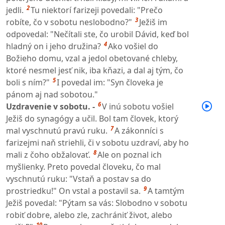
2
jedli.
Tu niektorí farizeji povedali: "Prečo
3
robíte, čo v sobotu neslobodno?"
Ježiš im
odpovedal: "Nečítali ste, čo urobil Dávid, keď bol
4
hladný on i jeho družina?
Ako vošiel do
Božieho domu, vzal a jedol obetované chleby,
ktoré nesmel jesť nik, iba kňazi, a dal aj tým, čo
5
boli s ním?"
I povedal im: "Syn človeka je
pánom aj nad sobotou."
6
Uzdravenie v sobotu. -
V inú sobotu vošiel
Ježiš do synagógy a učil. Bol tam človek, ktorý
7
mal vyschnutú pravú ruku.
A zákonníci s
farizejmi naň striehli, či v sobotu uzdraví, aby ho
8
mali z čoho obžalovať.
Ale on poznal ich
myšlienky. Preto povedal človeku, čo mal
vyschnutú ruku: "Vstaň a postav sa do
9
prostriedku!" On vstal a postavil sa.
A tamtým
Ježiš povedal: "Pýtam sa vás: Slobodno v sobotu
robiť dobre, alebo zle, zachrániť život, alebo
10