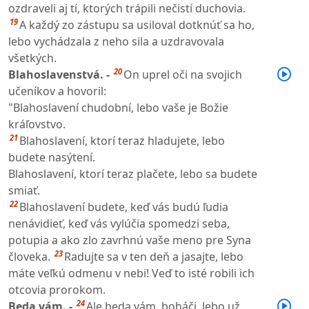
ozdraveli aj tí, ktorých trápili nečistí duchovia.
19
A každý zo zástupu sa usiloval dotknúť sa ho,
lebo vychádzala z neho sila a uzdravovala
všetkých.
20
Blahoslavenstvá. -
On uprel oči na svojich
učeníkov a hovoril:
"Blahoslavení chudobní, lebo vaše je Božie
kráľovstvo.
21
Blahoslavení, ktorí teraz hladujete, lebo
budete nasýtení.
Blahoslavení, ktorí teraz plačete, lebo sa budete
smiať.
22
Blahoslavení budete, keď vás budú ľudia
nenávidieť, keď vás vylúčia spomedzi seba,
potupia a ako zlo zavrhnú vaše meno pre Syna
23
človeka.
Radujte sa v ten deň a jasajte, lebo
máte veľkú odmenu v nebi! Veď to isté robili ich
otcovia prorokom.
24
Beda vám. -
Ale beda vám, boháči, lebo už