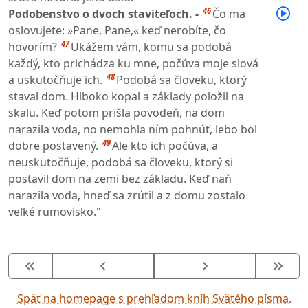
46
Podobenstvo o dvoch staviteľoch. -
Čo ma
oslovujete: »Pane, Pane,« keď nerobíte, čo
47
hovorím?
Ukážem vám, komu sa podobá
každý, kto prichádza ku mne, počúva moje slová
48
a uskutočňuje ich.
Podobá sa človeku, ktorý
staval dom. Hlboko kopal a základy položil na
skalu. Keď potom prišla povodeň, na dom
narazila voda, no nemohla ním pohnúť, lebo bol
49
dobre postavený.
Ale kto ich počúva, a
neuskutočňuje, podobá sa človeku, ktorý si
postavil dom na zemi bez základu. Keď naň
narazila voda, hneď sa zrútil a z domu zostalo
veľké rumovisko."
Späť na homepage s prehľadom kníh Svätého písma.