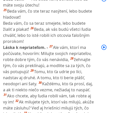
máte svoju útechu!
25
Beda vám, čo ste teraz nasýtení, lebo budete
hladovať!
Beda vám, čo sa teraz smejete, lebo budete
26
žialiť a plakať!
Beda, ak vás budú všetci ľudia
chváliť, lebo to isté robili ich otcovia falošným
prorokom!
27
Láska k nepriateľom. -
Ale vám, ktorí ma
počúvate, hovorím: Milujte svojich nepriateľov,
28
robte dobre tým, čo vás nenávidia,
žehnajte
tým, čo vás preklínajú, a modlite sa za tých, čo
29
vás potupujú!
Tomu, kto ťa udrie po líci,
nadstav aj druhé. A tomu, kto ti berie plášť,
30
neodopri ani šaty.
Každému, kto ťa prosí, daj,
a ak ti niekto niečo vezme, nežiadaj to naspäť.
31
Ako chcete, aby ľudia robili vám, tak robte aj
32
vy im!
Ak milujete tých, ktorí vás milujú, akúže
máte zásluhu? Veď aj hriešnici milujú tých, čo
33