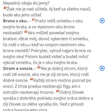
Nepadnú obaja do jamy?
40
Žiak nie je nad učiteľa. Aj keď sa všetko naučí,
bude ako jeho učiteľ.
41
Brvno v oku. -
Prečo vidíš smietku v oku
svojho brata, a vo vlastnom oku brvno
42
nezbadáš?
Ako môžeš povedať svojmu
bratovi: »Brat môj, dovoľ, vyberiem ti smietku,
čo máš v oku,« keď vo svojom vlastnom oku
brvno nevidíš? Pokrytec, vyhoď najprv brvno zo
svojho oka! Potom budeš vidieť a budeš môcť
vybrať smietku, čo je v oku tvojho brata.
43
Strom a ovocie. -
Nie je dobrý strom, ktorý
rodí zlé ovocie, ako nie je zlý strom, ktorý rodí
44
dobré ovocie.
Každý strom možno poznať po
ovocí. Z tŕnia predsa nezbierajú figy, ani z
45
ostružín neoberajú hrozno.
Dobrý človek
vynáša z dobrého pokladu svojho srdca dobro a
zlý človek zo zlého vynáša zlo. Veď z plnosti
srdca hovoria jeho ústa.