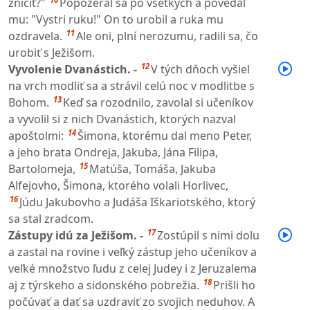
zničiť?"
Popozeral sa po všetkých a povedal
mu: "Vystri ruku!" On to urobil a ruka mu
11
ozdravela.
Ale oni, plní nerozumu, radili sa, čo
urobiť s Ježišom.
12
Vyvolenie Dvanástich. -
V tých dňoch vyšiel
na vrch modliť sa a strávil celú noc v modlitbe s
13
Bohom.
Keď sa rozodnilo, zavolal si učeníkov
a vyvolil si z nich Dvanástich, ktorých nazval
14
apoštolmi:
Šimona, ktorému dal meno Peter,
a jeho brata Ondreja, Jakuba, Jána Filipa,
15
Bartolomeja,
Matúša, Tomáša, Jakuba
Alfejovho, Šimona, ktorého volali Horlivec,
16
Júdu Jakubovho a Judáša Iškariotského, ktorý
sa stal zradcom.
17
Zástupy idú za Ježišom. -
Zostúpil s nimi dolu
a zastal na rovine i veľký zástup jeho učeníkov a
veľké množstvo ľudu z celej Judey i z Jeruzalema
18
aj z týrskeho a sidonského pobrežia.
Prišli ho
počúvať a dať sa uzdraviť zo svojich neduhov. A