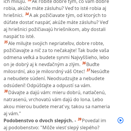
ich milujú.
Ak robíte dobre tým, čo vám dobre
robia, akúže máte zásluhu? Veď to isté robia aj
34
hriešnici.
A ak požičiavate tým, od ktorých to
dúfate dostať naspäť, akúže máte zásluhu? Veď
aj hriešnici požičiavajú hriešnikom, aby dostali
naspäť to isté.
35
Ale milujte svojich nepriateľov, dobre robte,
požičiavajte a nič za to nečakajte! Tak bude vaša
odmena veľká a budete synmi Najvyššieho, lebo
36
on je dobrý aj k nevďačným a zlým.
Buďte
37
milosrdní, ako je milosrdný váš Otec!
Nesúďte
a nebudete súdení. Neodsudzujte a nebudete
odsúdení! Odpúšťajte a odpustí sa vám.
38
Dávajte a dajú vám: mieru dobrú, natlačenú,
natrasenú, vrchovatú vám dajú do lona. Lebo
akou mierou budete merať vy, takou sa nameria
aj vám."
39
Podobenstvo o dvoch slepých. -
Povedal im
aj podobenstvo: "Môže viesť slepý slepého?