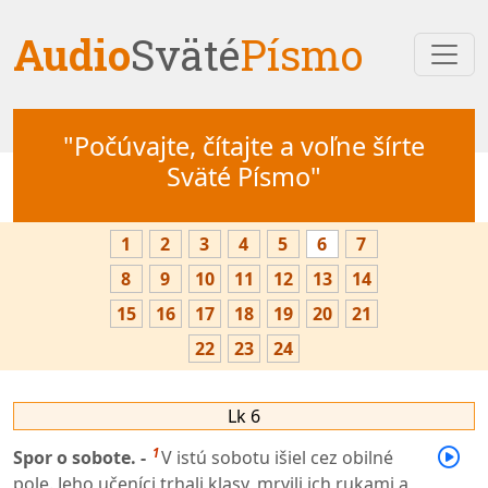
Audio
Sväté
Písmo
"Počúvajte, čítajte a voľne šírte
Sväté Písmo"
1
2
3
4
5
6
7
8
9
10
11
12
13
14
15
16
17
18
19
20
21
22
23
24
Lk 6
1
Spor o sobote. -
V istú sobotu išiel cez obilné
pole. Jeho učeníci trhali klasy, mrvili ich rukami a