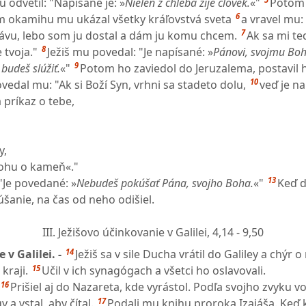
u odvetil: "Napísané je: »
Nielen z chleba žije človek.
«"
Potom 
6
om okamihu mu ukázal všetky kráľovstvá sveta
a vravel mu:
7
lávu, lebo som ju dostal a dám ju komu chcem.
Ak sa mi t
8
 tvoja."
Ježiš mu povedal: "Je napísané: »
Pánovi, svojmu Boh
9
budeš slúžiť.
«"
Potom ho zaviedol do Jeruzalema, postavil 
10
edal mu: "Ak si Boží Syn, vrhni sa stadeto dolu,
veď je n
 príkaz o tebe,
y,
 nohu o kameň«."
13
 "Je povedané: »
Nebudeš pokúšať Pána, svojho Boha.
«"
Keď d
šanie, na čas od neho odišiel.
III. Ježišovo účinkovanie v Galilei,
4,14 - 9,50
14
 v Galilei. -
Ježiš sa v sile Ducha vrátil do Galiley a chýr 
15
kraji.
Učil v ich synagógach a všetci ho oslavovali.
16
Prišiel aj do Nazareta, kde vyrástol. Podľa svojho zvyku vo
17
a vstal, aby čítal.
Podali mu knihu proroka Izaiáša. Keď 