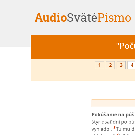
Audio
Sväté
Písmo
"Počú
1
2
3
4
Pokúšanie na púšt
štyridsať dní po pú
3
vyhladol.
Tu mu di
4