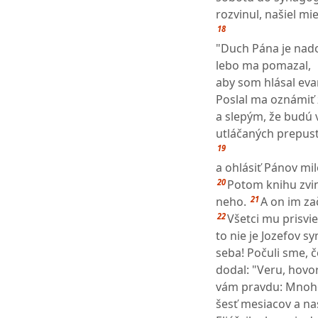
rozvinul, našiel mi
18
"Duch Pána je nad
lebo ma pomazal,
aby som hlásal ev
Poslal ma oznámiť 
a slepým, že budú v
utláčaných prepust
19
a ohlásiť Pánov mil
20
Potom knihu zvinu
21
neho.
A on im zač
22
Všetci mu prisvied
to nie je Jozefov sy
seba! Počuli sme, č
dodal: "Veru, hovor
vám pravdu: Mnoho v
šesť mesiacov a nas