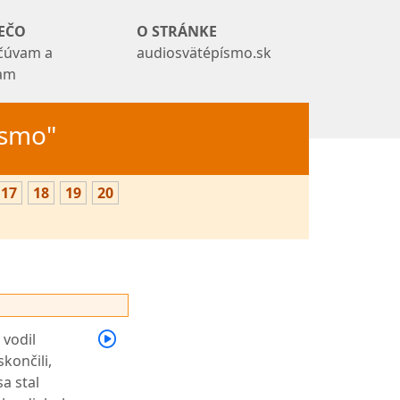
EČO
O STRÁNKE
čúvam a
audiosvätépísmo.sk
tam
Písmo"
17
18
19
20
 vodil
končili,
a stal