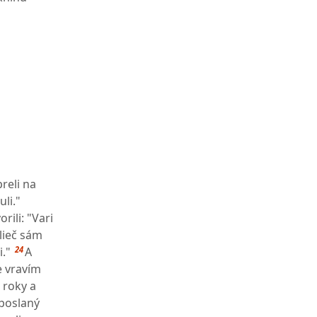
reli na
li."
rili: "Vari
 lieč sám
24
i."
A
e vravím
 roky a
 poslaný