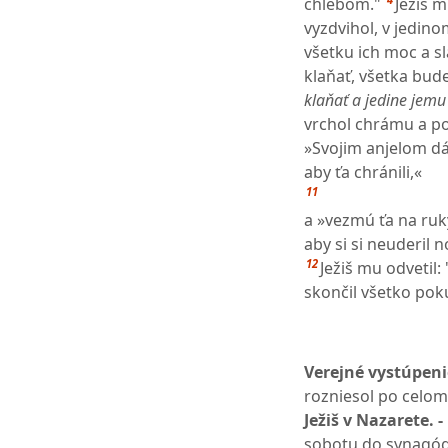
chlebom."
Ježiš m
vyzdvihol, v jedin
všetku ich moc a s
klaňať, všetka bude
klaňať a jedine jemu 
vrchol chrámu a pov
»Svojim anjelom dá
aby ťa chránili,«
11
a »vezmú ťa na ruk
aby si si neuderil
12
Ježiš mu odvetil:
skončil všetko pokú
Verejné vystúpenie
rozniesol po celom 
Ježiš v Nazarete. -
sobotu do synagógy 