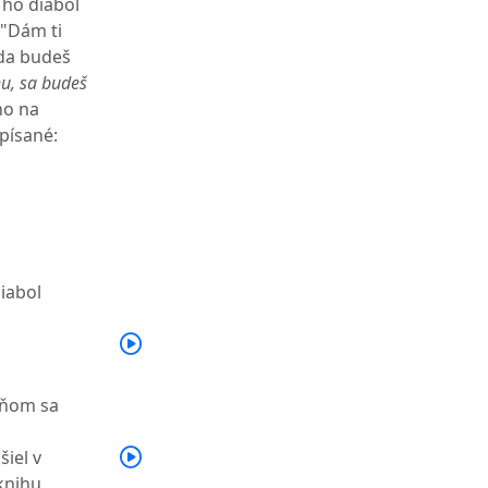
ho diabol
 "Dám ti
eda budeš
u, sa budeš
ho na
apísané:
iabol
o ňom sa
šiel v
knihu