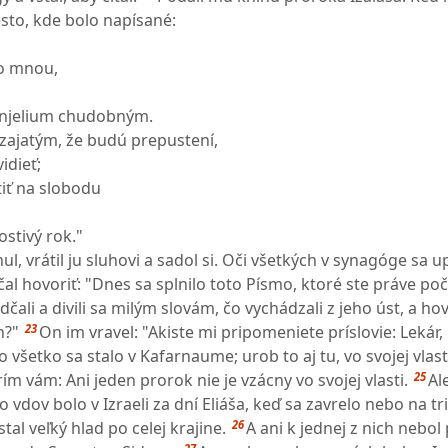
esto, kde bolo napísané:
o mnou,
anjelium chudobným.
zajatým, že budú prepustení,
idieť;
iť na slobodu
ostivý rok."
l, vrátil ju sluhovi a sadol si. Oči všetkých v synagóge sa up
al hovoriť: "Dnes sa splnilo toto Písmo, ktoré ste práve poču
čali a divili sa milým slovám, čo vychádzali z jeho úst, a hovo
23
n?"
On im vravel: "Akiste mi pripomeniete príslovie: Lekár,
o všetko sa stalo v Kafarnaume; urob to aj tu, vo svojej vlast
25
ím vám: Ani jeden prorok nie je vzácny vo svojej vlasti.
Al
dov bolo v Izraeli za dní Eliáša, keď sa zavrelo nebo na tri
26
tal veľký hlad po celej krajine.
A ani k jednej z nich nebol