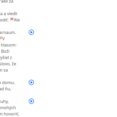
aeli za
a a viedli
30
odiť.
Ale
farnaum.
3
V
 hlasom:
: Boží
yšiel z
slovo, že
m sa
ho domu.
ad ňu,
duhy,
mnohých
im hovoriť,