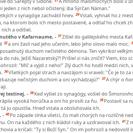
27
dove do Sarepty v Sidone.
A mnoho malomocných bolo v Izr
ni jeden z nich nebol očistený, iba Sýrčan Náman."
29
šetkých v synagóge zachvátil hnev.
Vstali, vyhnali ho z mest
, na ktorom bolo ich mesto postavené, a odtiaľ ho chceli zh
nich a odišiel.
31
nutého v Kafarnaume. -
Zišiel do galilejského mesta Ka
32
3
l
a oni žasli nad jeho učením, lebo jeho slovo malo moc.
posadnutý duchom nečistého démona. Ten vykríkol veľkým
 do nás, Ježiš Nazaretský?! Prišiel si nás zničiť? Viem, kto si
ohrozil: "Mlč a vyjdi z neho!" Zlý duch ho hodil medzi nich, v
36
u.
Všetkých pojal strach a navzájom si vraveli: "Čo je to za 
37
zkazuje nečistým duchom a oni vychádzajú?"
A chýr o ňo
aji.
38
j testinej. -
Keď vyšiel zo synagógy, vošiel do Šimonov
39
ápila vysoká horúčka a oni ho prosili za ňu.
Postavil sa n
tá ju opustila. Hneď vstala a obsluhovala ich.
40
. -
Po západe slnka všetci, čo mali chorých na rozličné ne
41
mu. On na každého z nich kládol ruky a uzdravoval ich.
Z 
chovia a kričali: "Ty si Boží Syn." On im pohrozil a nedovolil 