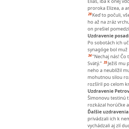
Eliáš, iba k onej v
proroka Elizea, a a
28
Keď to počuli, v
ho až na zráz vrchu
on prešiel pomedzi 
Uzdravenie posad
Po sobotách ich uči
synagóge bol muž 
34
"Nechaj nás! Čo ťa
35
Svätý."
Ježiš mu p
neho a neublížil m
mohutnou silou ro
rozšíril po celom kr
Uzdravenie Petrove
Šimonovu testinú tr
rozkázal horúčke a 
Ďalšie uzdravenia
privádzali ich k ne
vychádzali aj zlí du