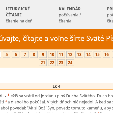
LITURGICKÉ
KALENDÁR
PR
ČÍTANIE
počúvania /
po
čítanie na deň
čítania
čí
vajte, čítajte a voľne šírte Sväté 
5
6
7
8
9
10
11
12
13
14
15
16
21
22
23
24
Lk 4
1
i. -
Ježiš sa vrátil od Jordánu plný Ducha Svätého. Duch ho
2
šti
a diabol ho pokúšal. V tých dňoch nič nejedol. A keď sa s
abol povedal: "Ak si Boží Syn, povedz tomuto kameňu, aby s
5