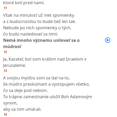
ktoré boli pred nami.
11
Však na minulosť už niet spomienky
a s budúcnosťou to bude tiež len tak.
Nebude po nich spomienky u tých,
čo budú nasledovať za nimi.
Nemá mnoho významu usilovať sa o
múdrosť
12
Ja, Kazateľ, bol som kráľom nad Izraelom v
Jeruzaleme.
13
A svojou mysľou som sa dal na to,
že múdro preskúmam a vystopujem všetko,
čo sa deje pod nebom.
To trápne zamestnanie uložil Boh Adamovým
synom,
aby sa ním umárali.
14