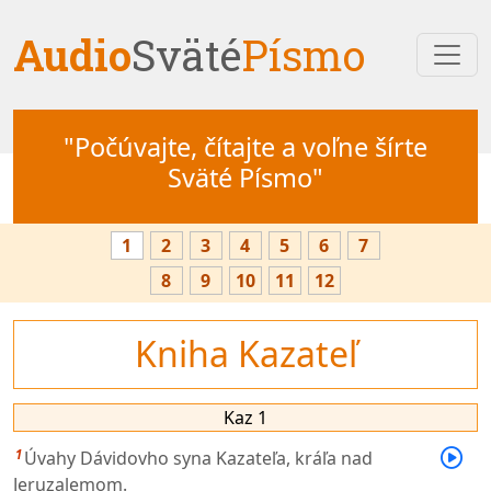
Audio
Sväté
Písmo
"Počúvajte, čítajte a voľne šírte
Sväté Písmo"
1
2
3
4
5
6
7
8
9
10
11
12
Kniha Kazateľ
Kaz 1
1
Úvahy Dávidovho syna Kazateľa, kráľa nad
Jeruzalemom.