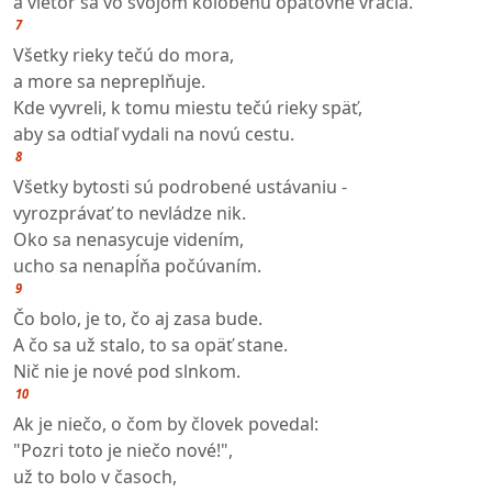
a vietor sa vo svojom kolobehu opätovne vracia.
7
Všetky rieky tečú do mora,
a more sa nepreplňuje.
Kde vyvreli, k tomu miestu tečú rieky späť,
aby sa odtiaľ vydali na novú cestu.
8
Všetky bytosti sú podrobené ustávaniu -
vyrozprávať to nevládze nik.
Oko sa nenasycuje videním,
ucho sa nenapĺňa počúvaním.
9
Čo bolo, je to, čo aj zasa bude.
A čo sa už stalo, to sa opäť stane.
Nič nie je nové pod slnkom.
10
Ak je niečo, o čom by človek povedal:
"Pozri toto je niečo nové!",
už to bolo v časoch,