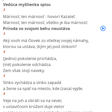
Vedúca myšlienka spisu
2
Márnosť, len márnosť - hovorí Kazateľ.
Márnosť, len márnosť, všetko je iba márnosť.
Príroda vo svojom behu neustáva
3
Aký osoh má človek zo všetkej svojej námahy,
ktorou sa ustáva, (kým je) pod slnkom?
4
(Jedno) pokolenie prichádza,
(iné) pokolenie odchádza.
Zem však stojí naveky.
5
Slnko vychádza a slnko zapadá
a ženie sa späť na miesto, kde (zasa) vyjde.
6
Veje na juh a obráti sa na sever,
v ustavičnom krúžení duje vietor