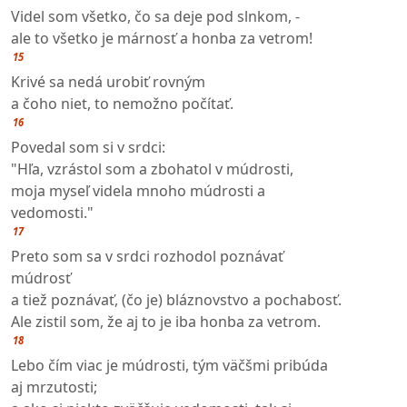
Videl som všetko, čo sa deje pod slnkom, -
ale to všetko je márnosť a honba za vetrom!
15
Krivé sa nedá urobiť rovným
a čoho niet, to nemožno počítať.
16
Povedal som si v srdci:
"Hľa, vzrástol som a zbohatol v múdrosti,
moja myseľ videla mnoho múdrosti a
vedomosti."
17
Preto som sa v srdci rozhodol poznávať
múdrosť
a tiež poznávať, (čo je) bláznovstvo a pochabosť.
Ale zistil som, že aj to je iba honba za vetrom.
18
Lebo čím viac je múdrosti, tým väčšmi pribúda
aj mrzutosti;