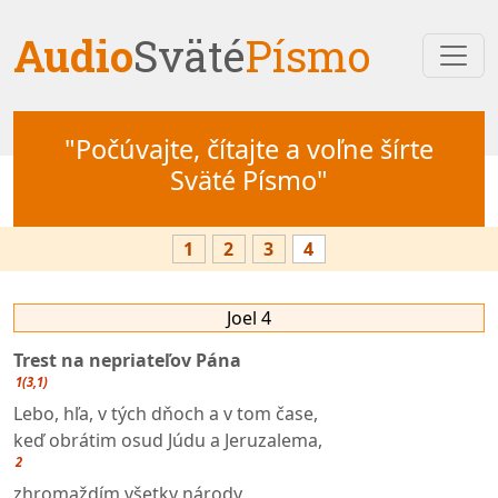
Audio
Sväté
Písmo
"Počúvajte, čítajte a voľne šírte
Sväté Písmo"
1
2
3
4
Joel 4
Trest na nepriateľov Pána
1(3,1)
Lebo, hľa, v tých dňoch a v tom čase,
keď obrátim osud Júdu a Jeruzalema,
2
zhromaždím všetky národy,