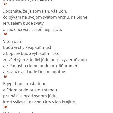
17
I poznáte, že ja som Pán, váš Boh,
čo bývam na svojom svätom vrchu, na Sione.
Jeruzalem bude svätý
a cudzinci viac cezeň neprejdú.
18
V ten deň
budú vrchy kvapkať mušt,
z kopcov bude vytekať mlieko,
zo všetkých žriediel Júdu bude vyvierať voda
a z Pánovho domu bude prúdiť prameň
a zavlažovať bude Dolinu agátov.
19
Egypt bude pustatinou
a Edom bude pustou stepou
pre násilie proti synom Júdu,
ktorí vylievali nevinnú krv v ich krajine.
20