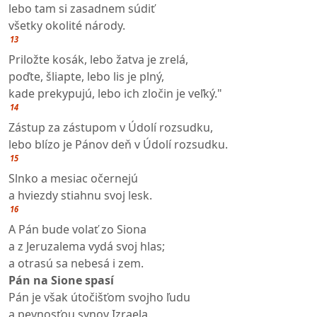
lebo tam si zasadnem súdiť
všetky okolité národy.
13
Priložte kosák, lebo žatva je zrelá,
poďte, šliapte, lebo lis je plný,
kade prekypujú, lebo ich zločin je veľký."
14
Zástup za zástupom v Údolí rozsudku,
lebo blízo je Pánov deň v Údolí rozsudku.
15
Slnko a mesiac očernejú
a hviezdy stiahnu svoj lesk.
16
A Pán bude volať zo Siona
a z Jeruzalema vydá svoj hlas;
a otrasú sa nebesá i zem.
Pán na Sione spasí
Pán je však útočišťom svojho ľudu
a pevnosťou synov Izraela.