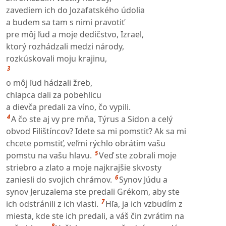
zavediem ich do Jozafatského údolia
a budem sa tam s nimi pravotiť
pre môj ľud a moje dedičstvo, Izrael,
ktorý rozhádzali medzi národy,
rozkúskovali moju krajinu,
3
o môj ľud hádzali žreb,
chlapca dali za pobehlicu
a dievča predali za víno, čo vypili.
4
A čo ste aj vy pre mňa, Týrus a Sidon a celý
obvod Filištíncov? Idete sa mi pomstiť? Ak sa mi
chcete pomstiť, veľmi rýchlo obrátim vašu
5
pomstu na vašu hlavu.
Veď ste zobrali moje
striebro a zlato a moje najkrajšie skvosty
6
zaniesli do svojich chrámov.
Synov Júdu a
synov Jeruzalema ste predali Grékom, aby ste
7
ich odstránili z ich vlasti.
Hľa, ja ich vzbudím z
miesta, kde ste ich predali, a váš čin zvrátim na
8