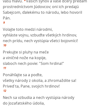
vašu hlavu.
Vašich synov a vaše dcéry predám
prostredníctvom Júdovcov; oni ich predajú
Sabejcom, ďalekému to národu, lebo hovoril
Pán.
9
Volajte toto medzi národmi,
vyhláste vojnu, vzbuďte všetkých hrdinov,
nech prídu, nech vystúpia všetci bojovníci!
10
Prekujte si pluhy na meče
a viničné nože na kopije,
slaboch nech povie: "Som hrdina!"
11
Ponáhľajte sa a poďte,
všetky národy z okolia, a zhromaždite sa!
Priveď ta, Pane, svojich hrdinov!
12
Nech sa vzbudia a nech vystúpia národy
do Jozafatského údolia,