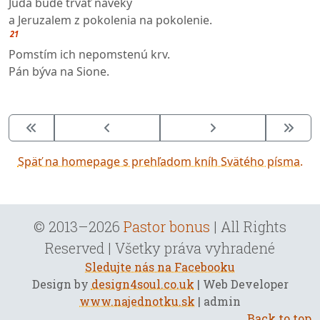
Júda bude trvať naveky
a Jeruzalem z pokolenia na pokolenie.
21
Pomstím ich nepomstenú krv.
Pán býva na Sione.
Späť na homepage s prehľadom kníh Svätého písma.
© 2013–2026
Pastor bonus
| All Rights
Reserved | Všetky práva vyhradené
Sledujte nás na Facebooku
Design by
design4soul.co.uk
| Web Developer
www.najednotku.sk
| admin
Back to top