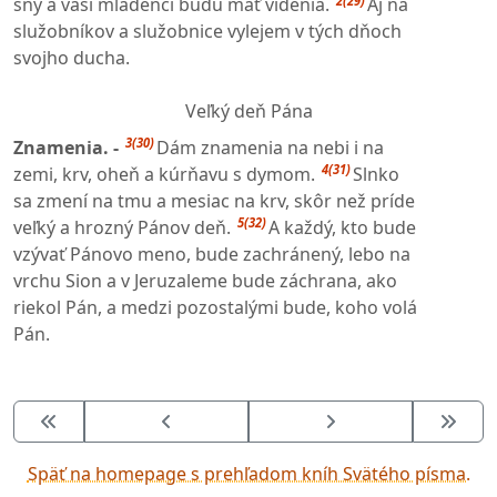
2(29)
sny a vaši mládenci budú mať videnia.
Aj na
služobníkov a služobnice vylejem v tých dňoch
svojho ducha.
Veľký deň Pána
3(30)
Znamenia. -
Dám znamenia na nebi i na
4(31)
zemi, krv, oheň a kúrňavu s dymom.
Slnko
sa zmení na tmu a mesiac na krv, skôr než príde
5(32)
veľký a hrozný Pánov deň.
A každý, kto bude
vzývať Pánovo meno, bude zachránený, lebo na
vrchu Sion a v Jeruzaleme bude záchrana, ako
riekol Pán, a medzi pozostalými bude, koho volá
Pán.
Späť na homepage s prehľadom kníh Svätého písma.