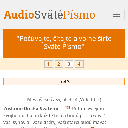
Audio
Sväté
Písmo
"Počúvajte, čítajte a voľne šírte
Sväté Písmo"
1
2
3
4
Joel 3
Mesiášske časy,
hl. 3 - 4 (Vulg hl. 3)
1(28)
Zoslanie Ducha Svätého. -
Potom vylejem
svojho ducha na každé telo a budú prorokovať
vaši synovia i vaše dcéry; vaši starci budú mávať