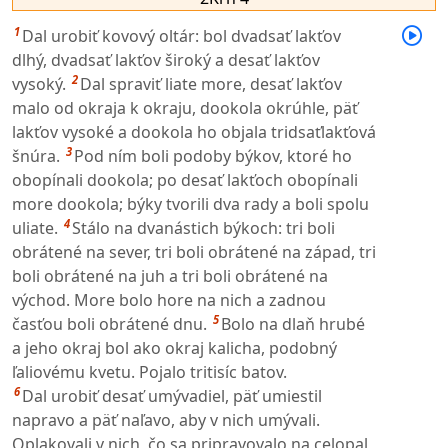
1
Dal urobiť kovový oltár: bol dvadsať lakťov
dlhý, dvadsať lakťov široký a desať lakťov
2
vysoký.
Dal spraviť liate more, desať lakťov
malo od okraja k okraju, dookola okrúhle, päť
lakťov vysoké a dookola ho objala tridsaťlakťová
3
šnúra.
Pod ním boli podoby býkov, ktoré ho
obopínali dookola; po desať lakťoch obopínali
more dookola; býky tvorili dva rady a boli spolu
4
uliate.
Stálo na dvanástich býkoch: tri boli
obrátené na sever, tri boli obrátené na západ, tri
boli obrátené na juh a tri boli obrátené na
východ. More bolo hore na nich a zadnou
5
časťou boli obrátené dnu.
Bolo na dlaň hrubé
a jeho okraj bol ako okraj kalicha, podobný
ľaliovému kvetu. Pojalo tritisíc batov.
6
Dal urobiť desať umývadiel, päť umiestil
napravo a päť naľavo, aby v nich umývali.
Oplakovali v nich, čo sa pripravovalo na celopal,