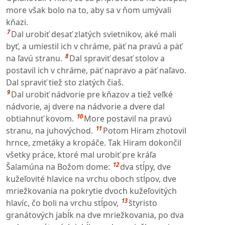
more však bolo na to, aby sa v ňom umývali
kňazi.
7
Dal urobiť desať zlatých svietnikov, aké mali
byť, a umiestil ich v chráme, päť na pravú a päť
8
na ľavú stranu.
Dal spraviť desať stolov a
postavil ich v chráme, päť napravo a päť naľavo.
Dal spraviť tiež sto zlatých čiaš.
9
Dal urobiť nádvorie pre kňazov a tiež veľké
nádvorie, aj dvere na nádvorie a dvere dal
10
obtiahnuť kovom.
More postavil na pravú
11
stranu, na juhovýchod.
Potom Hiram zhotovil
hrnce, zmetáky a kropáče. Tak Hiram dokončil
všetky práce, ktoré mal urobiť pre kráľa
12
Šalamúna na Božom dome:
dva stĺpy, dve
kužeľovité hlavice na vrchu oboch stĺpov, dve
mriežkovania na pokrytie dvoch kužeľovitých
13
hlavíc, čo boli na vrchu stĺpov,
štyristo
granátových jabĺk na dve mriežkovania, po dva