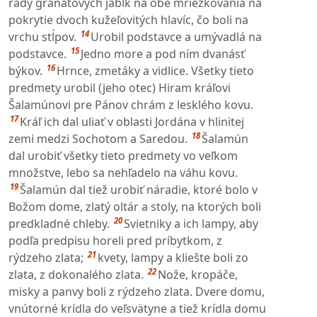
rady granátových jabĺk na obe mriežkovania na
pokrytie dvoch kužeľovitých hlavíc, čo boli na
14
vrchu stĺpov.
Urobil podstavce a umývadlá na
15
podstavce.
Jedno more a pod ním dvanásť
16
býkov.
Hrnce, zmetáky a vidlice. Všetky tieto
predmety urobil (jeho otec) Hiram kráľovi
Šalamúnovi pre Pánov chrám z lesklého kovu.
17
Kráľ ich dal uliať v oblasti Jordána v hlinitej
18
zemi medzi Sochotom a Saredou.
Šalamún
dal urobiť všetky tieto predmety vo veľkom
množstve, lebo sa nehľadelo na váhu kovu.
19
Šalamún dal tiež urobiť náradie, ktoré bolo v
Božom dome, zlatý oltár a stoly, na ktorých boli
20
predkladné chleby.
Svietniky a ich lampy, aby
podľa predpisu horeli pred príbytkom, z
21
rýdzeho zlata;
kvety, lampy a kliešte boli zo
22
zlata, z dokonalého zlata.
Nože, kropáče,
misky a panvy boli z rýdzeho zlata. Dvere domu,
vnútorné krídla do veľsvätyne a tiež krídla domu