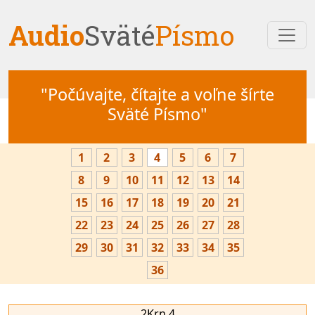
Audio
Sväté
Písmo
"Počúvajte, čítajte a voľne šírte
Sväté Písmo"
1
2
3
4
5
6
7
8
9
10
11
12
13
14
15
16
17
18
19
20
21
22
23
24
25
26
27
28
29
30
31
32
33
34
35
36
2Krn 4