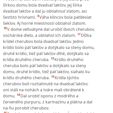
šírkou domu bola dvadsať lakťov, jej šírka
dvadsať lakťov a dal ju obtiahnuť zlatom, asi
9
šesťsto hrivnami.
Váha klincov bola päťdesiat
šeklov. Aj horné miestnosti obtiahol zlatom.
10
V dome veľsvätyne dal urobiť dvoch cherubov,
11
sochárske dielo, a obtiahol ich zlatom.
Dĺžka
krídel cherubov bola dvadsať lakťov. Jedno
krídlo bolo päť lakťov a dotýkalo sa steny domu,
druhé krídlo, tiež päť lakťov dlhé, dotýkalo sa
12
krídla druhého cheruba.
Krídlo druhého
cheruba bolo päť lakťov a dotýkalo sa steny
domu, druhé krídlo, tiež päť lakťov, siahalo ku
13
krídlu druhého cheruba.
Krídla týchto
cherubov boli roztiahnuté na dvadsať lakťov;
oni stáli na nohách a tváre mali obrátené k
14
domu.
Dal urobiť oponu z modrého a
červeného purpuru, z karmazínu a plátna a dal
na ňu porobiť cherubov.
15