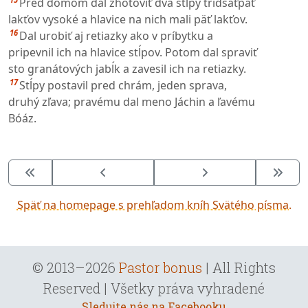
Pred domom dal zhotoviť dva stĺpy tridsaťpäť
lakťov vysoké a hlavice na nich mali päť lakťov.
16
Dal urobiť aj retiazky ako v príbytku a
pripevnil ich na hlavice stĺpov. Potom dal spraviť
sto granátových jabĺk a zavesil ich na retiazky.
17
Stĺpy postavil pred chrám, jeden sprava,
druhý zľava; pravému dal meno Jáchin a ľavému
Bóáz.
Späť na homepage s prehľadom kníh Svätého písma.
© 2013–2026
Pastor bonus
| All Rights
Reserved | Všetky práva vyhradené
Sledujte nás na Facebooku