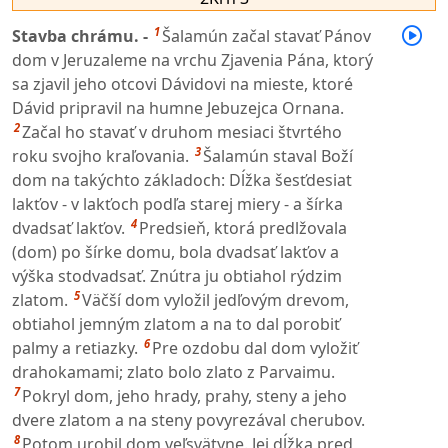
1
Stavba chrámu. -
Šalamún začal stavať Pánov
dom v Jeruzaleme na vrchu Zjavenia Pána, ktorý
sa zjavil jeho otcovi Dávidovi na mieste, ktoré
Dávid pripravil na humne Jebuzejca Ornana.
2
Začal ho stavať v druhom mesiaci štvrtého
3
roku svojho kraľovania.
Šalamún staval Boží
dom na takýchto základoch: Dĺžka šesťdesiat
lakťov - v lakťoch podľa starej miery - a šírka
4
dvadsať lakťov.
Predsieň, ktorá predlžovala
(dom) po šírke domu, bola dvadsať lakťov a
výška stodvadsať. Znútra ju obtiahol rýdzim
5
zlatom.
Väčší dom vyložil jedľovým drevom,
obtiahol jemným zlatom a na to dal porobiť
6
palmy a retiazky.
Pre ozdobu dal dom vyložiť
drahokamami; zlato bolo zlato z Parvaimu.
7
Pokryl dom, jeho hrady, prahy, steny a jeho
dvere zlatom a na steny povyrezával cherubov.
8
Potom urobil dom veľsvätyne. Jej dĺžka pred