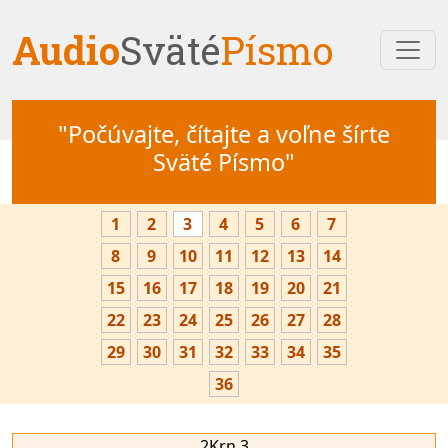
Audio
Sväté
Písmo
"Počúvajte, čítajte a voľne šírte
Sväté Písmo"
1
2
3
4
5
6
7
8
9
10
11
12
13
14
15
16
17
18
19
20
21
22
23
24
25
26
27
28
29
30
31
32
33
34
35
36
2Krn 3