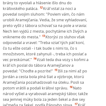
brány to vyvolali a hlásenie išlo dnu do
12
kráľovského paláca.
Kráľ vstal za noci a
povedal svojim sluhom: "Poviem vám, čo nám
urobili Aramejčania. Vedia, že sme vyhladovaní,
preto vyšli z tábora schovať sa na pole a vravia:
Nech len vyjdú z mesta, pochytáme ich živých a
13
vnikneme do mesta."
Ktorýsi zo sluhov však
odpovedal a vravel: "Treba vziať tých päť koní,
čo tu ešte ostali - i tak bude s nimi to, čo s
množstvom, ktoré zahynuli -, treba ich poslať a
14
vec preskúmať."
Vzali teda dva vozy s koňmi a
kráľ ich poslal do tábora Aramejčanov a
15
povedal: "Choďte a pozrite!"
Išli za nimi až po
Jordán a cesta bola plná šiat a výzbroje, ktorú
Aramejčania pozahadzovali na úteku. Posli sa
16
potom vrátili a podali kráľovi správu.
Nato
národ vyšiel a vyrabovali aramejský tábor, takže
sea jemnej múky bola za jeden šekel a dve sey
17
jačmeňa za šekel, podľa Pánovho slova.
Kráľ