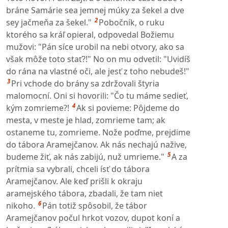
bráne Samárie sea jemnej múky za šekel a dve
2
sey jačmeňa za šekel."
Pobočník, o ruku
ktorého sa kráľ opieral, odpovedal Božiemu
mužovi: "Pán síce urobil na nebi otvory, ako sa
však môže toto stať?!" No on mu odvetil: "Uvidíš
do rána na vlastné oči, ale jesť z toho nebudeš!"
3
Pri vchode do brány sa zdržovali štyria
malomocní. Oni si hovorili: "Čo tu máme sedieť,
4
kým zomrieme?!
Ak si povieme: Pôjdeme do
mesta, v meste je hlad, zomrieme tam; ak
ostaneme tu, zomrieme. Nože poďme, prejdime
do tábora Aramejčanov. Ak nás nechajú nažive,
5
budeme žiť, ak nás zabijú, nuž umrieme."
A za
prítmia sa vybrali, chceli ísť do tábora
Aramejčanov. Ale keď prišli k okraju
aramejského tábora, zbadali, že tam niet
6
nikoho.
Pán totiž spôsobil, že tábor
Aramejčanov počul hrkot vozov, dupot koní a