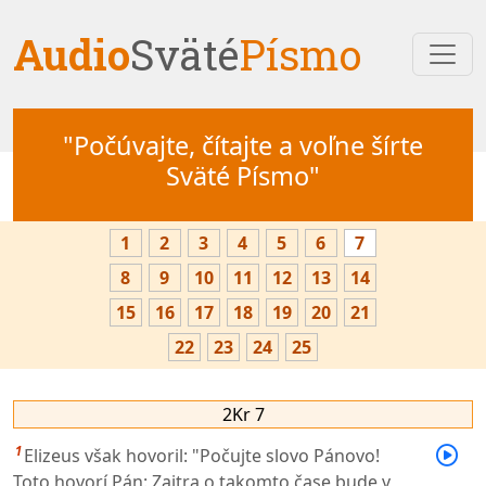
Audio
Sväté
Písmo
"Počúvajte, čítajte a voľne šírte
Sväté Písmo"
1
2
3
4
5
6
7
8
9
10
11
12
13
14
15
16
17
18
19
20
21
22
23
24
25
2Kr 7
1
Elizeus však hovoril: "Počujte slovo Pánovo!
Toto hovorí Pán: Zajtra o takomto čase bude v