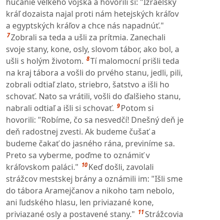
hučanie veľkého vojska a hovorili si: "Izraelský
kráľ dozaista najal proti nám hetejských kráľov
a egyptských kráľov a chce nás napadnúť."
7
Zobrali sa teda a ušli za prítmia. Zanechali
svoje stany, kone, osly, slovom tábor, ako bol, a
8
ušli s holým životom.
Tí malomocní prišli teda
na kraj tábora a vošli do prvého stanu, jedli, pili,
zobrali odtiaľ zlato, striebro, šatstvo a išli ho
schovať. Nato sa vrátili, vošli do ďalšieho stanu,
9
nabrali odtiaľ a išli si schovať.
Potom si
hovorili: "Robíme, čo sa nesvedčí! Dnešný deň je
deň radostnej zvesti. Ak budeme čušať a
budeme čakať do jasného rána, previníme sa.
Preto sa vyberme, poďme to oznámiť v
10
kráľovskom paláci."
Keď došli, zavolali
strážcov mestskej brány a oznámili im: "Išli sme
do tábora Aramejčanov a nikoho tam nebolo,
ani ľudského hlasu, len priviazané kone,
11
priviazané osly a postavené stany."
Strážcovia