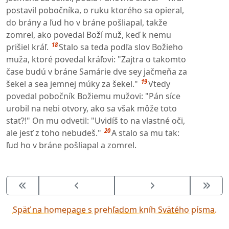
postavil pobočníka, o ruku ktorého sa opieral,
do brány a ľud ho v bráne pošliapal, takže
zomrel, ako povedal Boží muž, keď k nemu
18
prišiel kráľ.
Stalo sa teda podľa slov Božieho
muža, ktoré povedal kráľovi: "Zajtra o takomto
čase budú v bráne Samárie dve sey jačmeňa za
19
šekel a sea jemnej múky za šekel."
Vtedy
povedal pobočník Božiemu mužovi: "Pán síce
urobil na nebi otvory, ako sa však môže toto
stať?!" On mu odvetil: "Uvidíš to na vlastné oči,
20
ale jesť z toho nebudeš."
A stalo sa mu tak:
ľud ho v bráne pošliapal a zomrel.
Späť na homepage s prehľadom kníh Svätého písma.