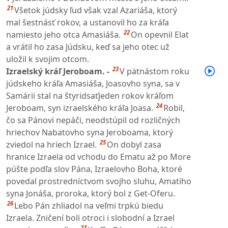
21
Všetok júdsky ľud však vzal Azariáša, ktorý
mal šestnásť rokov, a ustanovil ho za kráľa
22
namiesto jeho otca Amasiáša.
On opevnil Elat
a vrátil ho zasa Júdsku, keď sa jeho otec už
uložil k svojim otcom.
23
Izraelský kráľ Jeroboam. -
V pätnástom roku
júdskeho kráľa Amasiáša, Joasovho syna, sa v
Samárii stal na štyridsaťjeden rokov kráľom
24
Jeroboam, syn izraelského kráľa Joasa.
Robil,
čo sa Pánovi nepáči, neodstúpil od rozličných
hriechov Nabatovho syna Jeroboama, ktorý
25
zviedol na hriech Izrael.
On dobyl zasa
hranice Izraela od vchodu do Ematu až po More
púšte podľa slov Pána, Izraelovho Boha, ktoré
povedal prostredníctvom svojho sluhu, Amatiho
syna Jonáša, proroka, ktorý bol z Get-Oferu.
26
Lebo Pán zhliadol na veľmi trpkú biedu
Izraela. Zničení boli otroci i slobodní a Izrael
27