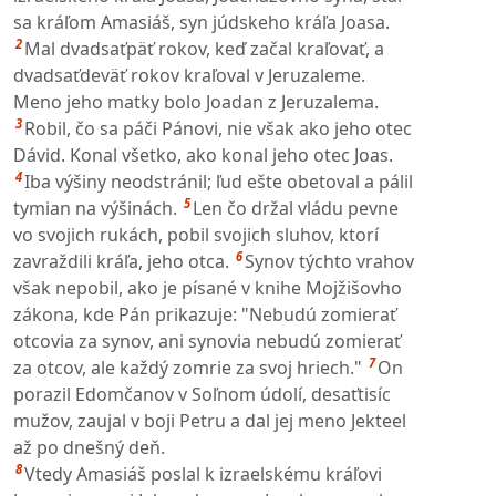
sa kráľom Amasiáš, syn júdskeho kráľa Joasa.
2
Mal dvadsaťpäť rokov, keď začal kraľovať, a
dvadsaťdeväť rokov kraľoval v Jeruzaleme.
Meno jeho matky bolo Joadan z Jeruzalema.
3
Robil, čo sa páči Pánovi, nie však ako jeho otec
Dávid. Konal všetko, ako konal jeho otec Joas.
4
Iba výšiny neodstránil; ľud ešte obetoval a pálil
5
tymian na výšinách.
Len čo držal vládu pevne
vo svojich rukách, pobil svojich sluhov, ktorí
6
zavraždili kráľa, jeho otca.
Synov týchto vrahov
však nepobil, ako je písané v knihe Mojžišovho
zákona, kde Pán prikazuje: "Nebudú zomierať
otcovia za synov, ani synovia nebudú zomierať
7
za otcov, ale každý zomrie za svoj hriech."
On
porazil Edomčanov v Soľnom údolí, desaťtisíc
mužov, zaujal v boji Petru a dal jej meno Jekteel
až po dnešný deň.
8
Vtedy Amasiáš poslal k izraelskému kráľovi