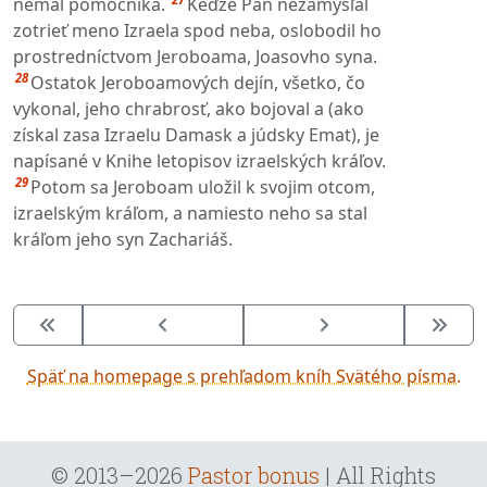
nemal pomocníka.
Keďže Pán nezamýšľal
zotrieť meno Izraela spod neba, oslobodil ho
prostredníctvom Jeroboama, Joasovho syna.
28
Ostatok Jeroboamových dejín, všetko, čo
vykonal, jeho chrabrosť, ako bojoval a (ako
získal zasa Izraelu Damask a júdsky Emat), je
napísané v Knihe letopisov izraelských kráľov.
29
Potom sa Jeroboam uložil k svojim otcom,
izraelským kráľom, a namiesto neho sa stal
kráľom jeho syn Zachariáš.
Späť na homepage s prehľadom kníh Svätého písma.
© 2013–2026
Pastor bonus
| All Rights