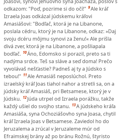
Joasovi, synovi Jehuovho syna Joachaza, poslov s
9
odkazom: "Poď, pozrime si do očí!"
Ale kráľ
Izraela Joas odkázal júdskemu kráľovi
Amasiášovi: "Bodľač, ktorá je na Libanone,
poslala cédru, ktorý je na Libanone, odkaz: »Daj
svoju dcéru môjmu synovi za ženu!« Ale prišla
divá zver, ktorá je na Libanone, a pošliapala
10
bodľač.
Áno, Edomsko si porazil, preto sa ti
nadýma srdce. Teš sa sláve a seď doma! Prečo
vyvolávaš nešťastie? Padneš aj ty a Júdsko s
11
tebou!"
Ale Amasiáš neposlúchol. Preto
izraelský kráľ Joas tiahol nahor a stretli sa, on a
júdsky kráľ Amasiáš, pri Betsamese, ktorý je v
12
Júdsku.
Júda utrpel od Izraela porážku, takže
13
každý ušiel do svojho stanu.
A júdskeho kráľa
Amasiáša, syna Ochoziášovho syna Joasa, chytil
kráľ Izraela Joas v Betsamese. Zaviedol ho do
Jeruzalema a zrúcal v Jeruzaleme múr od
Efraimskej brány až po bránu Rožnú, štyristo