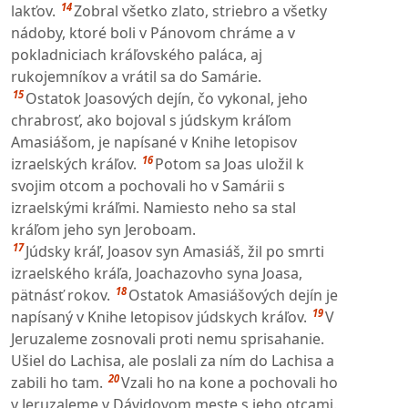
14
lakťov.
Zobral všetko zlato, striebro a všetky
nádoby, ktoré boli v Pánovom chráme a v
pokladniciach kráľovského paláca, aj
rukojemníkov a vrátil sa do Samárie.
15
Ostatok Joasových dejín, čo vykonal, jeho
chrabrosť, ako bojoval s júdskym kráľom
Amasiášom, je napísané v Knihe letopisov
16
izraelských kráľov.
Potom sa Joas uložil k
svojim otcom a pochovali ho v Samárii s
izraelskými kráľmi. Namiesto neho sa stal
kráľom jeho syn Jeroboam.
17
Júdsky kráľ, Joasov syn Amasiáš, žil po smrti
izraelského kráľa, Joachazovho syna Joasa,
18
pätnásť rokov.
Ostatok Amasiášových dejín je
19
napísaný v Knihe letopisov júdskych kráľov.
V
Jeruzaleme zosnovali proti nemu sprisahanie.
Ušiel do Lachisa, ale poslali za ním do Lachisa a
20
zabili ho tam.
Vzali ho na kone a pochovali ho
v Jeruzaleme v Dávidovom meste s jeho otcami.