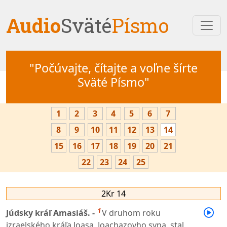
Audio
Sväté
Písmo
"Počúvajte, čítajte a voľne šírte
Sväté Písmo"
1
2
3
4
5
6
7
8
9
10
11
12
13
14
15
16
17
18
19
20
21
22
23
24
25
2Kr 14
1
Júdsky kráľ Amasiáš. -
V druhom roku
izraelského kráľa Joasa, Joachazovho syna, stal