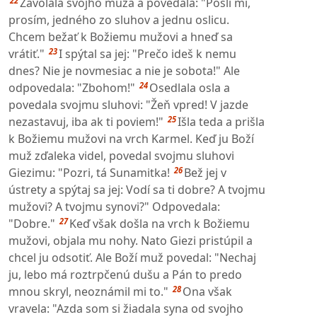
22
Zavolala svojho muža a povedala: "Pošli mi,
prosím, jedného zo sluhov a jednu oslicu.
Chcem bežať k Božiemu mužovi a hneď sa
23
vrátiť."
I spýtal sa jej: "Prečo ideš k nemu
dnes? Nie je novmesiac a nie je sobota!" Ale
24
odpovedala: "Zbohom!"
Osedlala osla a
povedala svojmu sluhovi: "Žeň vpred! V jazde
25
nezastavuj, iba ak ti poviem!"
Išla teda a prišla
k Božiemu mužovi na vrch Karmel. Keď ju Boží
muž zďaleka videl, povedal svojmu sluhovi
26
Giezimu: "Pozri, tá Sunamitka!
Bež jej v
ústrety a spýtaj sa jej: Vodí sa ti dobre? A tvojmu
mužovi? A tvojmu synovi?" Odpovedala:
27
"Dobre."
Keď však došla na vrch k Božiemu
mužovi, objala mu nohy. Nato Giezi pristúpil a
chcel ju odsotiť. Ale Boží muž povedal: "Nechaj
ju, lebo má roztrpčenú dušu a Pán to predo
28
mnou skryl, neoznámil mi to."
Ona však
vravela: "Azda som si žiadala syna od svojho