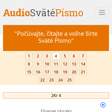
Audio
Sväté
Písmo
"Počúvajte, čítajte a voľne šírte
Sväté Písmo"
1
2
3
4
5
6
7
8
9
10
11
12
13
14
15
16
17
18
19
20
21
22
23
24
25
2Kr 4
Elizeove zázraky