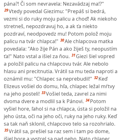
pána?! Či som nevravela: Nezavádzaj ma!?"
29
Vtedy povedal Giezimu: "Prepáš si bedrá,
vezmi si do ruky moju palicu a choď! Ak niekoho
stretneš, nepozdravuj ho, a ak ťa niekto
pozdraví, neodpovedz mu! Potom polož moju
30
palicu na tvár chlapca!"
Ale chlapcova matka
povedala: "Ako žije Pán a ako žiješ ty, neopustím
31
ťa!" Nato vstal a išiel za ňou.
Giezi šiel vopred
a položil palicu na chlapcovu tvár. Ale nebolo
hlasu ani precitnutia. Vrátil sa mu teda naproti a
32
oznámil mu: "Chlapec sa neprebudil!"
Keď
Elizeus vošiel do domu, hľa, chlapec ležal mŕtvy
33
na jeho posteli!
Vošiel teda, zavrel za nimi
34
dvoma dvere a modlil sa k Pánovi.
Potom
vyšiel hore, ľahol si na chlapca, ústa si položil na
jeho ústa, oči na jeho oči, ruky na jeho ruky. Keď
sa tak naň sklonil, chlapcovo telo sa rozohrialo.
35
Vrátil sa, prešiel sa raz sem i tam po dome,
išiel hore a vystrel sa nad neho. Nato chlapec