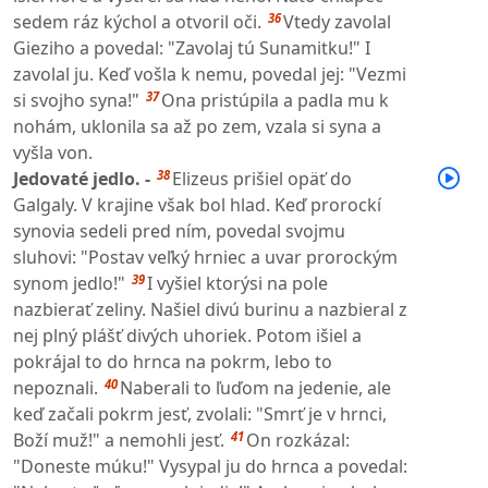
36
sedem ráz kýchol a otvoril oči.
Vtedy zavolal
Gieziho a povedal: "Zavolaj tú Sunamitku!" I
zavolal ju. Keď vošla k nemu, povedal jej: "Vezmi
37
si svojho syna!"
Ona pristúpila a padla mu k
nohám, uklonila sa až po zem, vzala si syna a
vyšla von.
38
Jedovaté jedlo. -
Elizeus prišiel opäť do
Galgaly. V krajine však bol hlad. Keď prorockí
synovia sedeli pred ním, povedal svojmu
sluhovi: "Postav veľký hrniec a uvar prorockým
39
synom jedlo!"
I vyšiel ktorýsi na pole
nazbierať zeliny. Našiel divú burinu a nazbieral z
nej plný plášť divých uhoriek. Potom išiel a
pokrájal to do hrnca na pokrm, lebo to
40
nepoznali.
Naberali to ľuďom na jedenie, ale
keď začali pokrm jesť, zvolali: "Smrť je v hrnci,
41
Boží muž!" a nemohli jesť.
On rozkázal:
"Doneste múku!" Vysypal ju do hrnca a povedal: