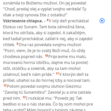
oznámila to Božiemu mužovi. On jej povedal:
"Choď, predaj olej a vyplať svojho veriteľa! Ty
však a tvoji synovia žite z ostatku!"
8
Vzkriesenie chlapca. -
V istý deň prechádzal
Elizeus cez Sunam. Tam bola zámožná žena,
ktorá ho zdržala, aby si zajedol. A zakaždým,
keď tadiaľ prechádzal, zašiel k nej, aby si zajedol
9
chlieb.
Ona raz povedala svojmu mužovi:
"Pozri, viem, že je to svätý Boží muž, čo vždy
10
chodieva popred nás.
Pripravme mu malú,
murovanú hornú izbičku, dajme mu ta posteľ,
stôl, stoličku a svietnik, aby sa tam mohol
11
utiahnuť, keď k nám príde."
V ktorýsi deň ta
prišiel, utiahol sa do hornej izby a nocoval tam.
12
Potom povedal svojmu sluhovi Giezimu:
"Zavolaj tú Sunamitku!" Zavolal ju a ona zastala
13
pred ním.
I rozkázal mu: "Povedz jej: Tak
bedlivo si sa o nás starala. Čo by som mohol pre
teba urobiť? Mám hovoriť v tvojom záujme s