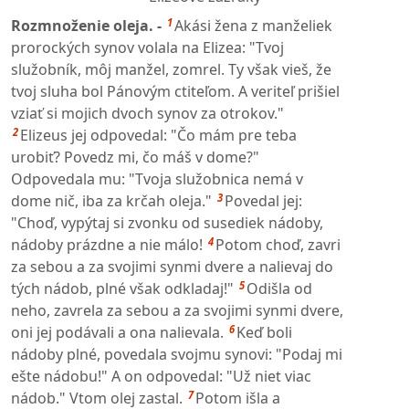
1
Rozmnoženie oleja. -
Akási žena z manželiek
prorockých synov volala na Elizea: "Tvoj
služobník, môj manžel, zomrel. Ty však vieš, že
tvoj sluha bol Pánovým ctiteľom. A veriteľ prišiel
vziať si mojich dvoch synov za otrokov."
2
Elizeus jej odpovedal: "Čo mám pre teba
urobiť? Povedz mi, čo máš v dome?"
Odpovedala mu: "Tvoja služobnica nemá v
3
dome nič, iba za krčah oleja."
Povedal jej:
"Choď, vypýtaj si zvonku od susediek nádoby,
4
nádoby prázdne a nie málo!
Potom choď, zavri
za sebou a za svojimi synmi dvere a nalievaj do
5
tých nádob, plné však odkladaj!"
Odišla od
neho, zavrela za sebou a za svojimi synmi dvere,
6
oni jej podávali a ona nalievala.
Keď boli
nádoby plné, povedala svojmu synovi: "Podaj mi
ešte nádobu!" A on odpovedal: "Už niet viac
7
nádob." Vtom olej zastal.
Potom išla a