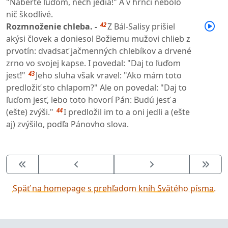
"Naberte ľuďom, nech jedia!" A v hrnci nebolo
nič škodlivé.
42
Rozmnoženie chleba. -
Z Bál-Salisy prišiel
akýsi človek a doniesol Božiemu mužovi chlieb z
prvotín: dvadsať jačmenných chlebíkov a drvené
zrno vo svojej kapse. I povedal: "Daj to ľuďom
43
jesť!"
Jeho sluha však vravel: "Ako mám toto
predložiť sto chlapom?" Ale on povedal: "Daj to
ľuďom jesť, lebo toto hovorí Pán: Budú jesť a
44
(ešte) zvýši."
I predložil im to a oni jedli a (ešte
aj) zvýšilo, podľa Pánovho slova.
Späť na homepage s prehľadom kníh Svätého písma.