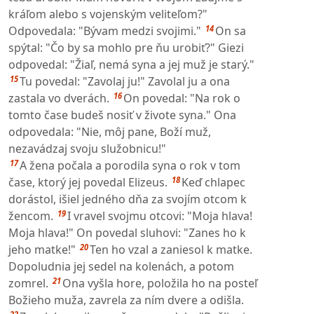
kráľom alebo s vojenským veliteľom?"
14
Odpovedala: "Bývam medzi svojimi."
On sa
spýtal: "Čo by sa mohlo pre ňu urobiť?" Giezi
odpovedal: "Žiaľ, nemá syna a jej muž je starý."
15
Tu povedal: "Zavolaj ju!" Zavolal ju a ona
16
zastala vo dverách.
On povedal: "Na rok o
tomto čase budeš nosiť v živote syna." Ona
odpovedala: "Nie, môj pane, Boží muž,
nezavádzaj svoju služobnicu!"
17
A žena počala a porodila syna o rok v tom
18
čase, ktorý jej povedal Elizeus.
Keď chlapec
dorástol, išiel jedného dňa za svojím otcom k
19
žencom.
I vravel svojmu otcovi: "Moja hlava!
Moja hlava!" On povedal sluhovi: "Zanes ho k
20
jeho matke!"
Ten ho vzal a zaniesol k matke.
Dopoludnia jej sedel na kolenách, a potom
21
zomrel.
Ona vyšla hore, položila ho na posteľ
Božieho muža, zavrela za ním dvere a odišla.