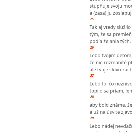
stupňuje svoju moc
a (zasa) ju zoslabuj
25
Tak aj vtedy slúžil
tým, že sa premieň
podľa želania tých,
26
Lebo tvojim deťom, 
že nie rozmanité pl
ale tvoje slovo zac
27
Lebo to, čo neznivo
topilo sa priam, len
28
aby bolo známe, že
a už na úsvite zjav
29
Lebo nádej nevďačn