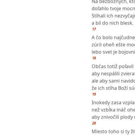
Na bezbožných, kto
doľahlo tvoje moc
Stíhali ich nezvyča
a bil do nich blesk.
17
A čo bolo najčudnej
zúril oheň ešte moc
lebo svet je bojov
18
Občas totiž poľavi
aby nespálili zvier
ale aby sami navido
že ich stíha Boží sú
19
Inokedy zasa vzplan
než vzbĺka ináč oh
aby znivočili plody
20
Miesto toho si ty ž