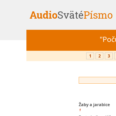
Audio
Sväté
Písmo
"Počú
1
2
3
Žaby a jarabice
1