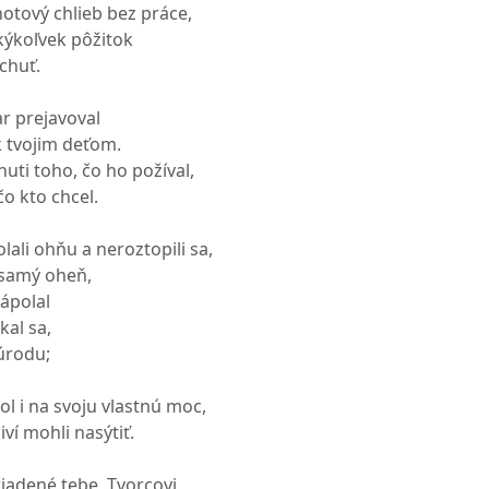
hotový chlieb bez práce,
kýkoľvek pôžitok
chuť.
ar prejavoval
k tvojim deťom.
uti toho, čo ho požíval,
čo kto chcel.
lali ohňu a neroztopili sa,
n samý oheň,
lápolal
kal sa,
 úrodu;
l i na svoju vlastnú moc,
iví mohli nasýtiť.
iadené tebe, Tvorcovi,