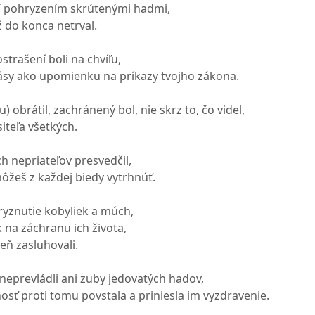
ní pohryzením skrútenými hadmi,
ž do konca netrval.
strašení boli na chvíľu,
pásy ako upomienku na príkazy tvojho zákona.
) obrátil, zachránený bol, nie skrz to, čo videl,
siteľa všetkých.
ch nepriateľov presvedčil,
 môžeš z každej biedy vytrhnúť.
hryznutie kobyliek a múch,
k na záchranu ich života,
zeň zasluhovali.
 neprevládli ani zuby jedovatých hadov,
osť proti tomu povstala a priniesla im vyzdravenie.