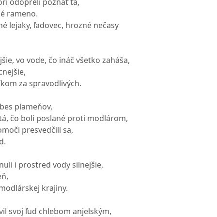
rí odopreli poznať ťa,
né rameno.
jné lejaky, ľadovec, hrozné nečasy
šie, vo vode, čo ináč všetko zaháša,
nejšie,
níkom za spravodlivých.
l bes plameňov,
atá, čo boli poslané proti modlárom,
moči presvedčili sa,
d.
uli i prostred vody silnejšie,
eň,
 modlárskej krajiny.
ivil svoj ľud chlebom anjelským,