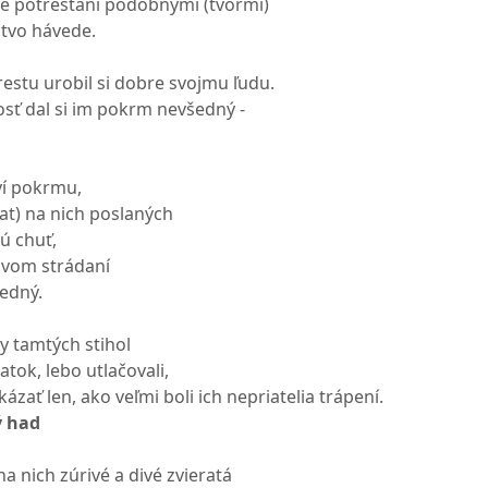
ne potrestaní podobnými (tvormi)
tvo hávede.
estu urobil si dobre svojmu ľudu.
osť dal si im pokrm nevšedný -
ví pokrmu,
at) na nich poslaných
nú chuť,
kovom strádaní
edný.
by tamtých stihol
tok, lebo utlačovali,
ázať len, ako veľmi boli ich nepriatelia trápení.
ý had
 na nich zúrivé a divé zvieratá