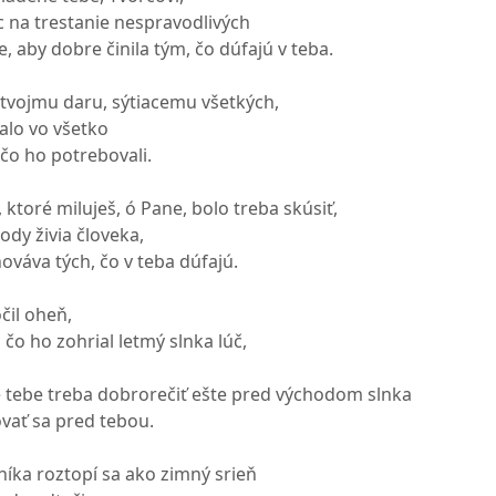
 na trestanie nespravodlivých
e, aby dobre činila tým, čo dúfajú v teba.
o tvojmu daru, sýtiacemu všetkých,
alo vo všetko
 čo ho potrebovali.
ktoré miluješ, ó Pane, bolo treba skúsiť,
ody živia človeka,
hováva tých, čo v teba dúfajú.
čil oheň,
 čo ho zohrial letmý slnka lúč,
 tebe treba dobrorečiť ešte pred východom slnka
ovať sa pred tebou.
íka roztopí sa ako zimný srieň