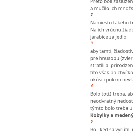
Preto boli zaslúže
a mučilo ich množs
2
Namiesto takého tr
Na ich vrúcnu žiad
jarabice za jedlo,
3
aby tamtí, žiadosti
pre hnusobu (zvier
stratili aj prirodze
títo však po chvíľ
okúsili pokrm nevš
4
Bolo totiž treba, a
neodvratný nedosta
týmto bolo treba uk
Kobylky a meden
5
Bo i keď sa vyrútili