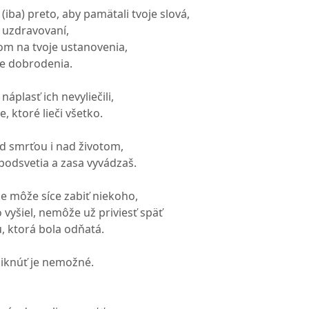
 (iba) preto, aby pamätali tvoje slová,
s uzdravovaní,
om na tvoje ustanovenia,
oje dobrodenia.
 náplasť ich nevyliečili,
e, ktoré lieči všetko.
d smrťou i nad životom,
odsvetia a zasa vyvádzaš.
be môže síce zabiť niekoho,
o vyšiel, nemôže už priviesť späť
, ktorá bola odňatá.
niknúť je nemožné.