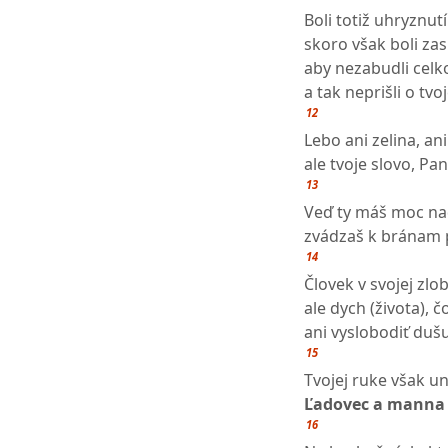
Boli totiž uhryznutí
skoro však boli za
aby nezabudli celk
a tak neprišli o tv
12
Lebo ani zelina, ani
ale tvoje slovo, Pan
13
Veď ty máš moc na
zvádzaš k bránam p
14
Človek v svojej zlo
ale dych (života), č
ani vyslobodiť dušu
15
Tvojej ruke však u
Ľadovec a manna
16