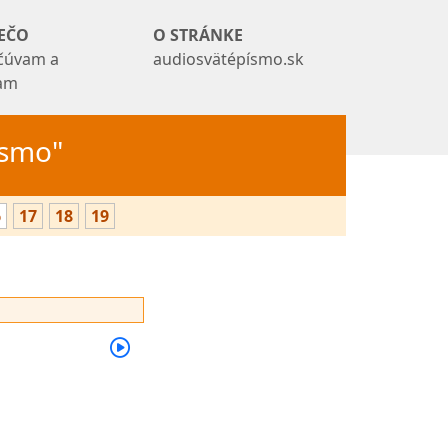
EČO
O STRÁNKE
čúvam a
audiosvätépísmo.sk
tam
Písmo"
6
17
18
19