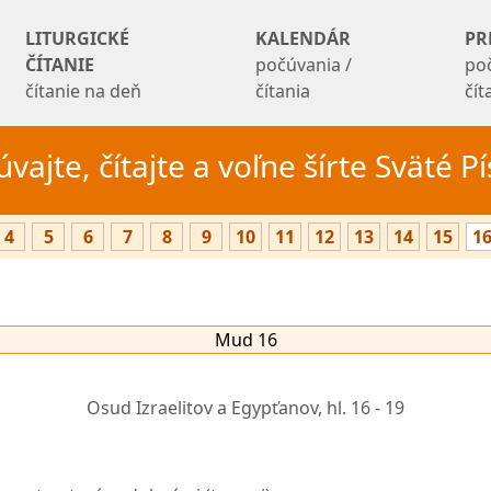
LITURGICKÉ
KALENDÁR
PR
ČÍTANIE
počúvania /
po
čítanie na deň
čítania
čí
vajte, čítajte a voľne šírte Sväté 
4
5
6
7
8
9
10
11
12
13
14
15
1
Mud 16
Osud Izraelitov a Egypťanov,
hl. 16 - 19