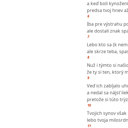
a keď boli kynože
predsa tvoj hnev a
6
Iba pre výstrahu po
ale dostali znak s
7
Lebo kto sa (k nemu
ale skrze teba, spa
8
Nuž i týmto si naši
že ty si ten, ktorý
9
Veď ich zabíjalo u
a nedal sa nájsť lie
pretože si túto trý
10
Tvojich synov však
lebo tvoja milosrdn
11