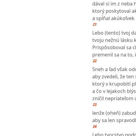
dával si im z neba 
ktorý poskytoval a
a spĺňal akúkoľvek 
21
Lebo (tento) tvoj d
tvoju nežnú lásku 
Prispôsoboval sa ch
premenil sa na to, 
22
Sneh a ľad však odo
aby zvedeli, že te
ktorý v krupobití p
a čo v lejakoch blýs
zničil nepriateľom
23
lenže (oheň) zabudo
aby sa len spravodl
24
Lebo tvorstvo podr