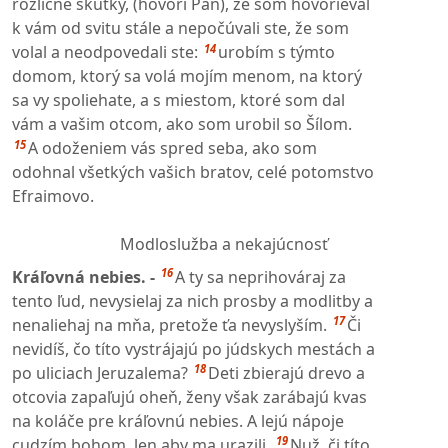
rozličné skutky, (hovorí Pán), že som hovorieval
k vám od svitu stále a nepočúvali ste, že som
14
volal a neodpovedali ste:
urobím s týmto
domom, ktorý sa volá mojím menom, na ktorý
sa vy spoliehate, a s miestom, ktoré som dal
vám a vašim otcom, ako som urobil so Šílom.
15
A odoženiem vás spred seba, ako som
odohnal všetkých vašich bratov, celé potomstvo
Efraimovo.
Modloslužba a nekajúcnosť
16
Kráľovná nebies. -
A ty sa neprihováraj za
tento ľud, nevysielaj za nich prosby a modlitby a
17
nenaliehaj na mňa, pretože ťa nevyslyším.
Či
nevidíš, čo títo vystrájajú po júdskych mestách a
18
po uliciach Jeruzalema?
Deti zbierajú drevo a
otcovia zapaľujú oheň, ženy však zarábajú kvas
na koláče pre kráľovnú nebies. A lejú nápoje
19
cudzím bohom, len aby ma urazili.
Nuž, či títo