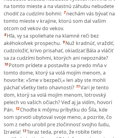
na tomto mieste a na vlastnú záhubu nebudete
7
chodiť za cudzími bohmi:
nechám vás bývať na
tomto mieste v krajine, ktorú som dal vašim
otcom od vekov do vekov.
8
Hľa, vy sa spoliehate na klamné reči bez
9
akéhokoľvek prospechu.
Nuž kradnúť, vraždiť,
cudzoložiť, krivo prisahať, okiadzať Bála a vláčiť
sa za cudzími bohmi, ktorých ani nepoznáte?
10
Potom prídete a postavíte sa predo mňa v
tomto dome, ktorý sa volá mojím menom, a
hovoríte: »Sme v bezpečí,« len aby ste mohli
11
páchať všetky tieto ohavnosti?
Vari je tento
dom, ktorý sa volá mojím menom, lotrovský
pelech vo vašich očiach? Veď aj ja vidím, hovorí
12
Pán.
Choďte k môjmu príbytku do Šíla, kde
som sprvoti ubytoval svoje meno, a pozrite, čo
som z neho urobil pre zločinnosť svojho ľudu,
13
Izraela!
Teraz teda, preto, že robíte tieto