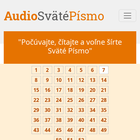
Audio
Sväté
Písmo
"Počúvajte, čítajte a voľne šírte
Sväté Písmo"
1
2
3
4
5
6
7
8
9
10
11
12
13
14
15
16
17
18
19
20
21
22
23
24
25
26
27
28
29
30
31
32
33
34
35
36
37
38
39
40
41
42
43
44
45
46
47
48
49