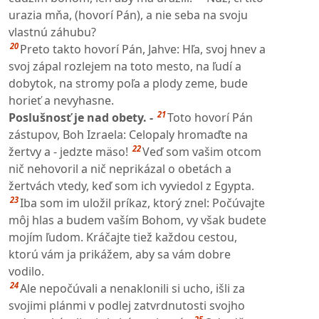
urazia mňa, (hovorí Pán), a nie seba na svoju
vlastnú záhubu?
20
Preto takto hovorí Pán, Jahve: Hľa, svoj hnev a
svoj zápal rozlejem na toto mesto, na ľudí a
dobytok, na stromy poľa a plody zeme, bude
horieť a nevyhasne.
21
Poslušnosť je nad obety. -
Toto hovorí Pán
zástupov, Boh Izraela: Celopaly hromaďte na
22
žertvy a - jedzte mäso!
Veď som vašim otcom
nič nehovoril a nič neprikázal o obetách a
žertvách vtedy, keď som ich vyviedol z Egypta.
23
Iba som im uložil príkaz, ktorý znel: Počúvajte
môj hlas a budem vaším Bohom, vy však budete
mojím ľudom. Kráčajte tiež každou cestou,
ktorú vám ja prikážem, aby sa vám dobre
vodilo.
24
Ale nepočúvali a nenaklonili si ucho, išli za
svojimi plánmi v podlej zatvrdnutosti svojho