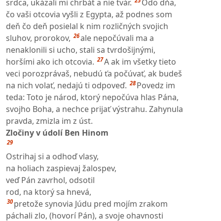
25
srdca, ukázali mi chrbát a nie tvár.
Odo dňa,
čo vaši otcovia vyšli z Egypta, až podnes som
deň čo deň posielal k nim rozličných svojich
26
sluhov, prorokov,
ale nepočúvali ma a
nenaklonili si ucho, stali sa tvrdošijnými,
27
horšími ako ich otcovia.
A ak im všetky tieto
veci porozprávaš, nebudú ťa počúvať, ak budeš
28
na nich volať, nedajú ti odpoveď.
Povedz im
teda: Toto je národ, ktorý nepočúva hlas Pána,
svojho Boha, a nechce prijať výstrahu. Zahynula
pravda, zmizla im z úst.
Zločiny v údolí Ben Hinom
29
Ostrihaj si a odhoď vlasy,
na holiach zaspievaj žalospev,
veď Pán zavrhol, odsotil
rod, na ktorý sa hnevá,
30
pretože synovia Júdu pred mojím zrakom
páchali zlo, (hovorí Pán), a svoje ohavnosti