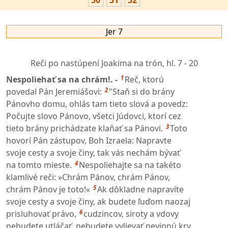
50
51
52
Jer 7
Reči po nastúpení Joakima na trón,
hl. 7 - 20
1
Nespoliehať sa na chrám!. -
Reč, ktorú
2
povedal Pán Jeremiášovi:
"Staň si do brány
Pánovho domu, ohlás tam tieto slová a povedz:
Počujte slovo Pánovo, všetci Júdovci, ktorí cez
3
tieto brány prichádzate klaňať sa Pánovi.
Toto
hovorí Pán zástupov, Boh Izraela: Napravte
svoje cesty a svoje činy, tak vás nechám bývať
4
na tomto mieste.
Nespoliehajte sa na takéto
klamlivé reči: »Chrám Pánov, chrám Pánov,
5
chrám Pánov je toto!«
Ak dôkladne napravíte
svoje cesty a svoje činy, ak budete ľuďom naozaj
6
prisluhovať právo,
cudzincov, siroty a vdovy
nebudete utláčať, nebudete vylievať nevinnú krv