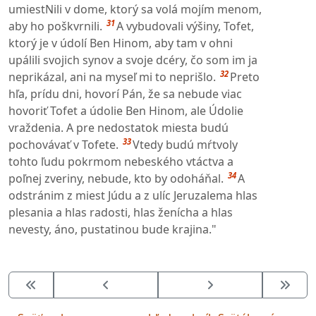
umiestNili v dome, ktorý sa volá mojím menom,
31
aby ho poškvrnili.
A vybudovali výšiny, Tofet,
ktorý je v údolí Ben Hinom, aby tam v ohni
upálili svojich synov a svoje dcéry, čo som im ja
32
neprikázal, ani na myseľ mi to neprišlo.
Preto
hľa, prídu dni, hovorí Pán, že sa nebude viac
hovoriť Tofet a údolie Ben Hinom, ale Údolie
vraždenia. A pre nedostatok miesta budú
33
pochovávať v Tofete.
Vtedy budú mŕtvoly
tohto ľudu pokrmom nebeského vtáctva a
34
poľnej zveriny, nebude, kto by odoháňal.
A
odstránim z miest Júdu a z ulíc Jeruzalema hlas
plesania a hlas radosti, hlas ženícha a hlas
nevesty, áno, pustatinou bude krajina."