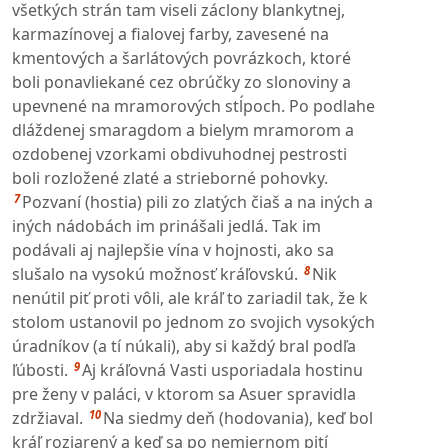
všetkých strán tam viseli záclony blankytnej,
karmazínovej a fialovej farby, zavesené na
kmentových a šarlátových povrázkoch, ktoré
boli ponavliekané cez obrúčky zo slonoviny a
upevnené na mramorových stĺpoch. Po podlahe
dláždenej smaragdom a bielym mramorom a
ozdobenej vzorkami obdivuhodnej pestrosti
boli rozložené zlaté a strieborné pohovky.
7
Pozvaní (hostia) pili zo zlatých čiaš a na iných a
iných nádobách im prinášali jedlá. Tak im
podávali aj najlepšie vína v hojnosti, ako sa
8
slušalo na vysokú možnosť kráľovskú.
Nik
nenútil piť proti vôli, ale kráľ to zariadil tak, že k
stolom ustanovil po jednom zo svojich vysokých
úradníkov (a tí núkali), aby si každý bral podľa
9
ľúbosti.
Aj kráľovná Vasti usporiadala hostinu
pre ženy v paláci, v ktorom sa Asuer spravidla
10
zdržiaval.
Na siedmy deň (hodovania), keď bol
kráľ rozjarený a keď sa po nemiernom pití