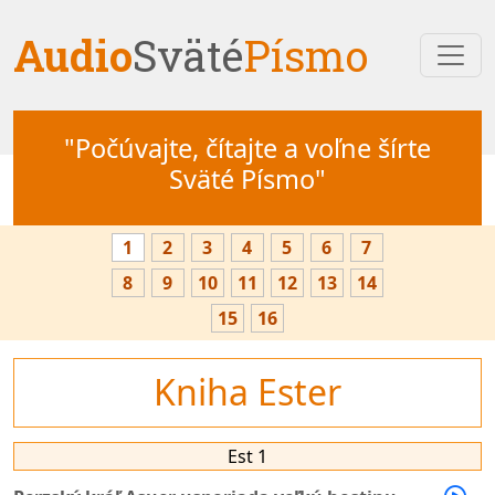
Audio
Sväté
Písmo
"Počúvajte, čítajte a voľne šírte
Sväté Písmo"
1
2
3
4
5
6
7
8
9
10
11
12
13
14
15
16
Kniha Ester
Est 1