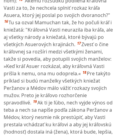
ňom):
"Akému rozsudku podlieha kráľovná
Vasti za to, že nechcela splniť rozkaz kráľa
Asuera, ktorý jej poslal po svojich dvoranoch?"
16
Tu sa ozval Mamuchan tak, že ho počuli kráľ i
kniežatá: "Kráľovná Vasti neurazila iba kráľa, ale
aj všetky národy a kniežatá, ktoré bývajú po
17
všetkých Asuerových krajinách.
Zvesť o čine
kráľovnej sa rozšíri medzi všetkými ženami,
takže si povedia, aby potupili svojich manželov:
»Keď kráľ Asuer rozkázal, aby kráľovná Vasti
18
prišla k nemu, ona mu odoprela.«
Pre takýto
príklad si budú manželky všetkých kniežat
Peržanov a Médov málo vážiť rozkazy svojich
mužov. Preto je kráľovo rozhorčenie
19
spravodlivé.
Ak ti je ľúbo, nech vyjde výnos od
teba a nech sa napíše podľa zákona Peržanov a
Médov, ktorý nesmie nik prestúpiť, aby Vasti
prestala vchádzať ku kráľovi a aby jej kráľovskú
(hodnosť) dostala iná (žena), ktorá bude, lepšia,