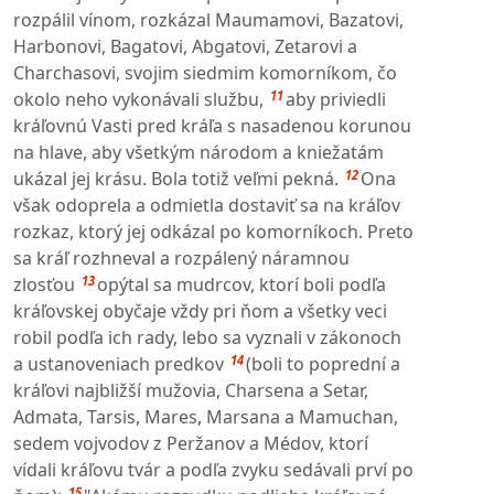
rozpálil vínom, rozkázal Maumamovi, Bazatovi,
Harbonovi, Bagatovi, Abgatovi, Zetarovi a
Charchasovi, svojim siedmim komorníkom, čo
11
okolo neho vykonávali službu,
aby priviedli
kráľovnú Vasti pred kráľa s nasadenou korunou
na hlave, aby všetkým národom a kniežatám
12
ukázal jej krásu. Bola totiž veľmi pekná.
Ona
však odoprela a odmietla dostaviť sa na kráľov
rozkaz, ktorý jej odkázal po komorníkoch. Preto
sa kráľ rozhneval a rozpálený náramnou
13
zlosťou
opýtal sa mudrcov, ktorí boli podľa
kráľovskej obyčaje vždy pri ňom a všetky veci
robil podľa ich rady, lebo sa vyznali v zákonoch
14
a ustanoveniach predkov
(boli to poprední a
kráľovi najbližší mužovia, Charsena a Setar,
Admata, Tarsis, Mares, Marsana a Mamuchan,
sedem vojvodov z Peržanov a Médov, ktorí
vídali kráľovu tvár a podľa zvyku sedávali prví po
15