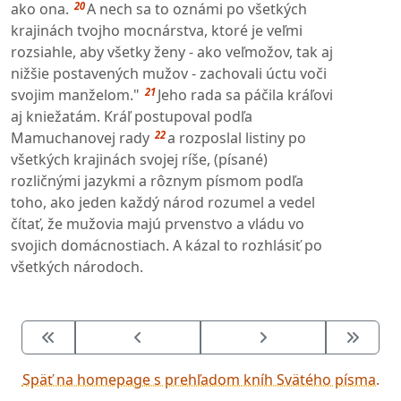
20
ako ona.
A nech sa to oznámi po všetkých
krajinách tvojho mocnárstva, ktoré je veľmi
rozsiahle, aby všetky ženy - ako veľmožov, tak aj
nižšie postavených mužov - zachovali úctu voči
21
svojim manželom."
Jeho rada sa páčila kráľovi
aj kniežatám. Kráľ postupoval podľa
22
Mamuchanovej rady
a rozposlal listiny po
všetkých krajinách svojej ríše, (písané)
rozličnými jazykmi a rôznym písmom podľa
toho, ako jeden každý národ rozumel a vedel
čítať, že mužovia majú prvenstvo a vládu vo
svojich domácnostiach. A kázal to rozhlásiť po
všetkých národoch.
Späť na homepage s prehľadom kníh Svätého písma.