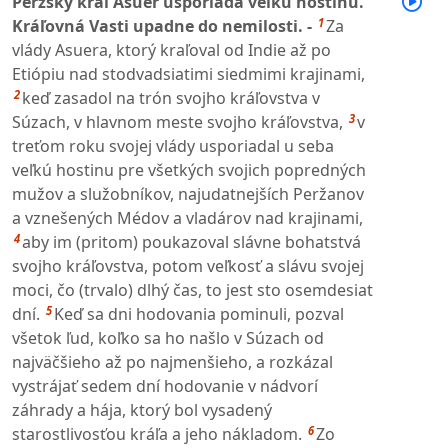
Perzský kráľ Asuer usporiada veľkú hostinu.
1
Kráľovná Vasti upadne do nemilosti. -
Za
vlády Asuera, ktorý kraľoval od Indie až po
Etiópiu nad stodvadsiatimi siedmimi krajinami,
2
keď zasadol na trón svojho kráľovstva v
3
Súzach, v hlavnom meste svojho kráľovstva,
v
treťom roku svojej vlády usporiadal u seba
veľkú hostinu pre všetkých svojich popredných
mužov a služobníkov, najudatnejších Peržanov
a vznešených Médov a vladárov nad krajinami,
4
aby im (pritom) poukazoval slávne bohatstvá
svojho kráľovstva, potom veľkosť a slávu svojej
moci, čo (trvalo) dlhý čas, to jest sto osemdesiat
5
dní.
Keď sa dni hodovania pominuli, pozval
všetok ľud, koľko sa ho našlo v Súzach od
najväčšieho až po najmenšieho, a rozkázal
vystrájať sedem dní hodovanie v nádvorí
záhrady a hája, ktorý bol vysadený
6
starostlivosťou kráľa a jeho nákladom.
Zo