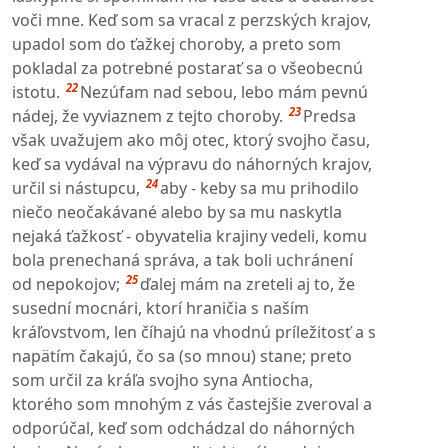
voči mne. Keď som sa vracal z perzských krajov,
upadol som do ťažkej choroby, a preto som
pokladal za potrebné postarať sa o všeobecnú
22
istotu.
Nezúfam nad sebou, lebo mám pevnú
23
nádej, že vyviaznem z tejto choroby.
Predsa
však uvažujem ako môj otec, ktorý svojho času,
keď sa vydával na výpravu do náhorných krajov,
24
určil si nástupcu,
aby - keby sa mu prihodilo
niečo neočakávané alebo by sa mu naskytla
nejaká ťažkosť - obyvatelia krajiny vedeli, komu
bola prenechaná správa, a tak boli uchránení
25
od nepokojov;
ďalej mám na zreteli aj to, že
susední mocnári, ktorí hraničia s naším
kráľovstvom, len číhajú na vhodnú príležitosť a s
napätím čakajú, čo sa (so mnou) stane; preto
som určil za kráľa svojho syna Antiocha,
ktorého som mnohým z vás častejšie zveroval a
odporúčal, keď som odchádzal do náhorných