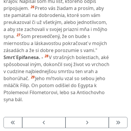
krajov. Napísal som mu list, ktorého odpis
26
pripojujem.
Preto vás žiadam a prosím, aby
ste pamätali na dobrodenia, ktoré som vám
preukazoval či už všetkým, alebo jednotlivcom,
a aby ste zachovali v svojej priazni mňa i môjho
27
syna.
Som presvedčený, že on bude s
miernosťou a láskavosťou pokračovať v mojich
zásadách a že si dobre porozumie s vami."
28
Smrť Epifanesa. -
V strašných bolestiach, aké
spôsoboval iným, dokončil svoj život vo vrchoch
v cudzine najbiednejšou smrťou ten vrah a
29
bohorúhač.
Jeho mŕtvolu vzal so sebou jeho
miláčik Filip. On potom odišiel do Egypta k
Ptolemeovi Filometorovi, lebo sa Antiochovho
syna bál.