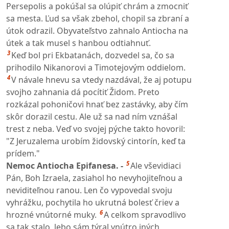
Persepolis a pokúšal sa olúpiť chrám a zmocniť
sa mesta. Ľud sa však zbehol, chopil sa zbraní a
útok odrazil. Obyvateľstvo zahnalo Antiocha na
útek a tak musel s hanbou odtiahnuť.
3
Keď bol pri Ekbatanách, dozvedel sa, čo sa
prihodilo Nikanorovi a Timotejovým oddielom.
4
V návale hnevu sa vtedy nazdával, že aj potupu
svojho zahnania dá pocítiť Židom. Preto
rozkázal pohoničovi hnať bez zastávky, aby čím
skôr dorazil cestu. Ale už sa nad ním vznášal
trest z neba. Veď vo svojej pýche takto hovoril:
"Z Jeruzalema urobím židovský cintorín, keď ta
prídem."
5
Nemoc Antiocha Epifanesa. -
Ale vševidiaci
Pán, Boh Izraela, zasiahol ho nevyhojiteľnou a
neviditeľnou ranou. Len čo vypovedal svoju
vyhrážku, pochytila ho ukrutná bolesť čriev a
6
hrozné vnútorné muky.
A celkom spravodlivo
sa tak stalo, lebo sám týral vnútro iných