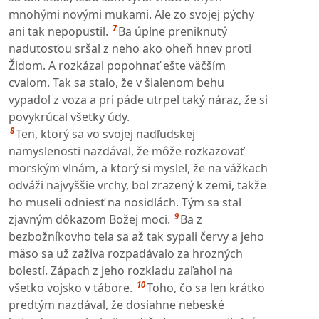
mnohými novými mukami. Ale zo svojej pýchy
7
ani tak nepopustil.
Ba úplne preniknutý
nadutosťou sršal z neho ako oheň hnev proti
Židom. A rozkázal popohnať ešte väčším
cvalom. Tak sa stalo, že v šialenom behu
vypadol z voza a pri páde utrpel taký náraz, že si
povykrúcal všetky údy.
8
Ten, ktorý sa vo svojej nadľudskej
namyslenosti nazdával, že môže rozkazovať
morským vlnám, a ktorý si myslel, že na vážkach
odváži najvyššie vrchy, bol zrazený k zemi, takže
ho museli odniesť na nosidlách. Tým sa stal
9
zjavným dôkazom Božej moci.
Ba z
bezbožníkovho tela sa až tak sypali červy a jeho
mäso sa už zaživa rozpadávalo za hrozných
bolestí. Zápach z jeho rozkladu zaľahol na
10
všetko vojsko v tábore.
Toho, čo sa len krátko
predtým nazdával, že dosiahne nebeské