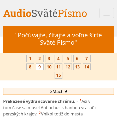
Audio
Sväté
Písmo
"Počúvajte, čítajte a voľne šírte
Sväté Písmo"
1
2
3
4
5
6
7
8
9
10
11
12
13
14
15
2Mach 9
1
Prekazené vydrancovanie chrámu. -
Asi v
tom čase sa musel Antiochus s hanbou vracať z
2
perzských krajov.
Vnikol totiž do mesta