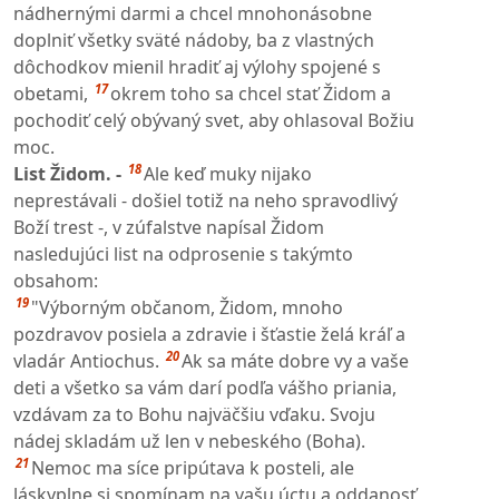
nádhernými darmi a chcel mnohonásobne
doplniť všetky sväté nádoby, ba z vlastných
dôchodkov mienil hradiť aj výlohy spojené s
17
obetami,
okrem toho sa chcel stať Židom a
pochodiť celý obývaný svet, aby ohlasoval Božiu
moc.
18
List Židom. -
Ale keď muky nijako
neprestávali - došiel totiž na neho spravodlivý
Boží trest -, v zúfalstve napísal Židom
nasledujúci list na odprosenie s takýmto
obsahom:
19
"Výborným občanom, Židom, mnoho
pozdravov posiela a zdravie i šťastie želá kráľ a
20
vladár Antiochus.
Ak sa máte dobre vy a vaše
deti a všetko sa vám darí podľa vášho priania,
vzdávam za to Bohu najväčšiu vďaku. Svoju
nádej skladám už len v nebeského (Boha).
21
Nemoc ma síce pripútava k posteli, ale
láskyplne si spomínam na vašu úctu a oddanosť