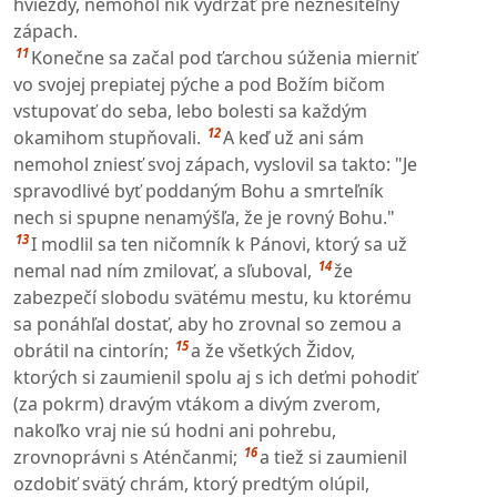
hviezdy, nemohol nik vydržať pre neznesiteľný
zápach.
11
Konečne sa začal pod ťarchou súženia mierniť
vo svojej prepiatej pýche a pod Božím bičom
vstupovať do seba, lebo bolesti sa každým
12
okamihom stupňovali.
A keď už ani sám
nemohol zniesť svoj zápach, vyslovil sa takto: "Je
spravodlivé byť poddaným Bohu a smrteľník
nech si spupne nenamýšľa, že je rovný Bohu."
13
I modlil sa ten ničomník k Pánovi, ktorý sa už
14
nemal nad ním zmilovať, a sľuboval,
že
zabezpečí slobodu svätému mestu, ku ktorému
sa ponáhľal dostať, aby ho zrovnal so zemou a
15
obrátil na cintorín;
a že všetkých Židov,
ktorých si zaumienil spolu aj s ich deťmi pohodiť
(za pokrm) dravým vtákom a divým zverom,
nakoľko vraj nie sú hodni ani pohrebu,
16
zrovnoprávni s Aténčanmi;
a tiež si zaumienil
ozdobiť svätý chrám, ktorý predtým olúpil,