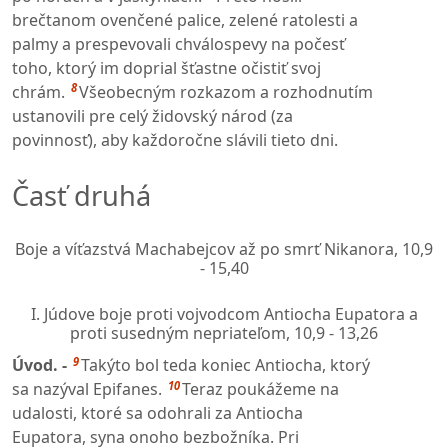
brečtanom ovenčené palice, zelené ratolesti a
palmy a prespevovali chválospevy na počesť
toho, ktorý im doprial šťastne očistiť svoj
8
chrám.
Všeobecným rozkazom a rozhodnutím
ustanovili pre celý židovský národ (za
povinnosť), aby každoročne slávili tieto dni.
Časť druhá
Boje a víťazstvá Machabejcov až po smrť Nikanora,
10,9
- 15,40
I. Júdove boje proti vojvodcom Antiocha Eupatora a
proti susedným nepriateľom,
10,9 - 13,26
9
Úvod. -
Takýto bol teda koniec Antiocha, ktorý
10
sa nazýval Epifanes.
Teraz poukážeme na
udalosti, ktoré sa odohrali za Antiocha
Eupatora, syna onoho bezbožníka. Pri