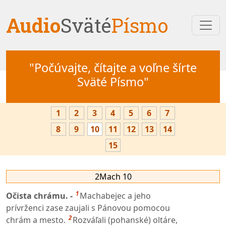
Audio
Sväté
Písmo
"Počúvajte, čítajte a voľne šírte
Sväté Písmo"
1
2
3
4
5
6
7
8
9
10
11
12
13
14
15
2Mach 10
1
Očista chrámu. -
Machabejec a jeho
prívrženci zase zaujali s Pánovou pomocou
2
chrám a mesto.
Rozváľali (pohanské) oltáre,