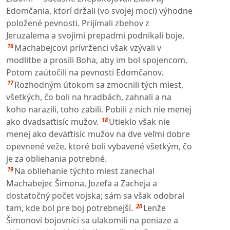
Edomčania, ktorí držali (vo svojej moci) výhodne
položené pevnosti. Prijímali zbehov z
Jeruzalema a svojimi prepadmi podnikali boje.
16
Machabejcovi prívrženci však vzývali v
modlitbe a prosili Boha, aby im bol spojencom.
Potom zaútočili na pevnosti Edomčanov.
17
Rozhodným útokom sa zmocnili tých miest,
všetkých, čo boli na hradbách, zahnali a na
koho narazili, toho zabili. Pobili z nich nie menej
18
ako dvadsaťtisíc mužov.
Utieklo však nie
menej ako deväťtisíc mužov na dve veľmi dobre
opevnené veže, ktoré boli vybavené všetkým, čo
je za obliehania potrebné.
19
Na obliehanie týchto miest zanechal
Machabejec Šimona, Jozefa a Zacheja a
dostatočný počet vojska; sám sa však odobral
20
tam, kde bol pre boj potrebnejší.
Lenže
Šimonovi bojovníci sa ulakomili na peniaze a