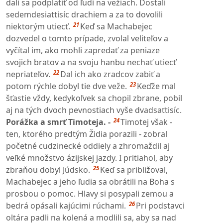
dali sa podplatiť od ľudí na vežiach. Dostali
sedemdesiattisíc drachiem a za to dovolili
21
niektorým utiecť.
Keď sa Machabejec
dozvedel o tomto prípade, zvolal veliteľov a
vyčítal im, ako mohli zapredať za peniaze
svojich bratov a na svoju hanbu nechať utiecť
22
nepriateľov.
Dal ich ako zradcov zabiť a
23
potom rýchle dobyl tie dve veže.
Keďže mal
šťastie vždy, kedykoľvek sa chopil zbrane, pobil
aj na tých dvoch pevnostiach vyše dvadsaťtisíc.
24
Porážka a smrť Timoteja. -
Timotej však -
ten, ktorého predtým Židia porazili - zobral
početné cudzinecké oddiely a zhromaždil aj
veľké množstvo ázijskej jazdy. I pritiahol, aby
25
zbraňou dobyl Júdsko.
Keď sa približoval,
Machabejec a jeho ľudia sa obrátili na Boha s
prosbou o pomoc. Hlavy si posypali zemou a
26
bedrá opásali kajúcimi rúchami.
Pri podstavci
oltára padli na kolená a modlili sa, aby sa nad