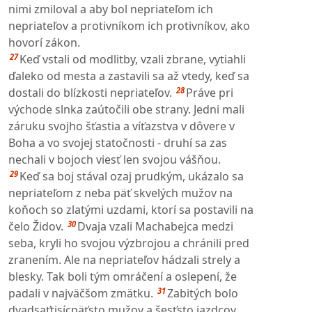
nimi zmiloval a aby bol nepriateľom ich
nepriateľov a protivníkom ich protivníkov, ako
hovorí zákon.
27
Keď vstali od modlitby, vzali zbrane, vytiahli
ďaleko od mesta a zastavili sa až vtedy, keď sa
28
dostali do blízkosti nepriateľov.
Práve pri
východe slnka zaútočili obe strany. Jedni mali
záruku svojho šťastia a víťazstva v dôvere v
Boha a vo svojej statočnosti - druhí sa zas
nechali v bojoch viesť len svojou vášňou.
29
Keď sa boj stával ozaj prudkým, ukázalo sa
nepriateľom z neba päť skvelých mužov na
koňoch so zlatými uzdami, ktorí sa postavili na
30
čelo Židov.
Dvaja vzali Machabejca medzi
seba, kryli ho svojou výzbrojou a chránili pred
zranením. Ale na nepriateľov hádzali strely a
blesky. Tak boli tým omráčení a oslepení, že
31
padali v najväčšom zmätku.
Zabitých bolo
dvadsaťtisícpäťsto mužov a šesťsto jazdcov.