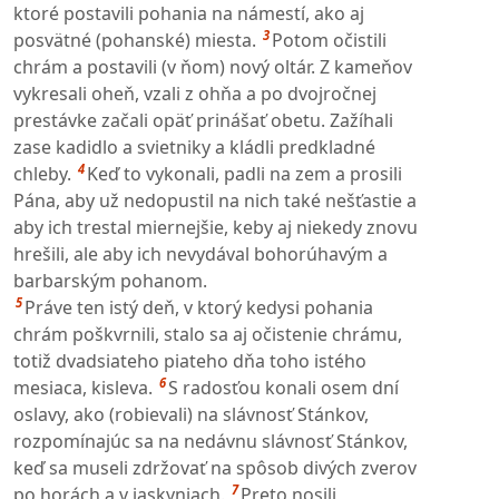
ktoré postavili pohania na námestí, ako aj
3
posvätné (pohanské) miesta.
Potom očistili
chrám a postavili (v ňom) nový oltár. Z kameňov
vykresali oheň, vzali z ohňa a po dvojročnej
prestávke začali opäť prinášať obetu. Zažíhali
zase kadidlo a svietniky a kládli predkladné
4
chleby.
Keď to vykonali, padli na zem a prosili
Pána, aby už nedopustil na nich také nešťastie a
aby ich trestal miernejšie, keby aj niekedy znovu
hrešili, ale aby ich nevydával bohorúhavým a
barbarským pohanom.
5
Práve ten istý deň, v ktorý kedysi pohania
chrám poškvrnili, stalo sa aj očistenie chrámu,
totiž dvadsiateho piateho dňa toho istého
6
mesiaca, kisleva.
S radosťou konali osem dní
oslavy, ako (robievali) na slávnosť Stánkov,
rozpomínajúc sa na nedávnu slávnosť Stánkov,
keď sa museli zdržovať na spôsob divých zverov
7
po horách a v jaskyniach.
Preto nosili