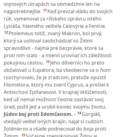
vojnových útrapách sa obmedzíme len na
11
najpotrebnejšie.
Keď prevzal vládu do svojich
rúk, vymenoval za ríšskeho správcu istého
Lyziáša, hlavného veliteľa Celosýrie a Fenície.
12
Ptolemeus totiž, zvaný Makron, bol prvý,
ktorý sa usiloval zaobchádzať so Židmi
spravodlivo - najmä pre bezprávie, ktoré sa
proti nim stalo - a mienil urovnať ich záležitosti
13
pokojnou cestou.
Jeho dôverníci ho preto
obžalovali u Eupatora; ba všeobecne sa o ňom
rozchyrovalo, že je zradcom, pretože opustil
Filometora, ktorý mu zveril Cyprus, a prešiel k
Antiochovi Epifanesovi. V krajnej skľúčenosti,
keď už nemal možnosť čestne zastávať svoj
úrad, požil jed a urobil koniec svojmu životu.
14
Júdov boj proti Edomčanom. -
Gorgiáš,
vtedajší veliteľ oných krajín, najal si cudzích
žoldnierov a všade podnecoval do boja proti
15
Židom.
Súčasne znepokojovali Židov aj