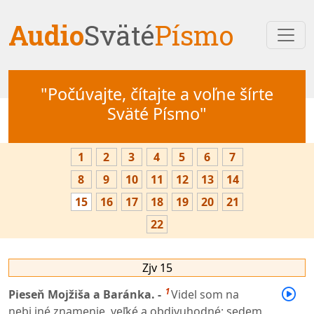
Audio
Sväté
Písmo
"Počúvajte, čítajte a voľne šírte
Sväté Písmo"
1
2
3
4
5
6
7
8
9
10
11
12
13
14
15
16
17
18
19
20
21
22
Zjv 15
1
Pieseň Mojžiša a Baránka. -
Videl som na
nebi iné znamenie, veľké a obdivuhodné: sedem