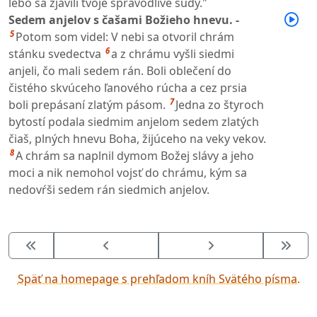
lebo sa zjavili tvoje spravodlivé súdy."
Sedem anjelov s čašami Božieho hnevu. -
5
Potom som videl: V nebi sa otvoril chrám
6
stánku svedectva
a z chrámu vyšli siedmi
anjeli, čo mali sedem rán. Boli oblečení do
čistého skvúceho ľanového rúcha a cez prsia
7
boli prepásaní zlatým pásom.
Jedna zo štyroch
bytostí podala siedmim anjelom sedem zlatých
čiaš, plných hnevu Boha, žijúceho na veky vekov.
8
A chrám sa naplnil dymom Božej slávy a jeho
moci a nik nemohol vojsť do chrámu, kým sa
nedovŕši sedem rán siedmich anjelov.
Späť na homepage s prehľadom kníh Svätého písma.