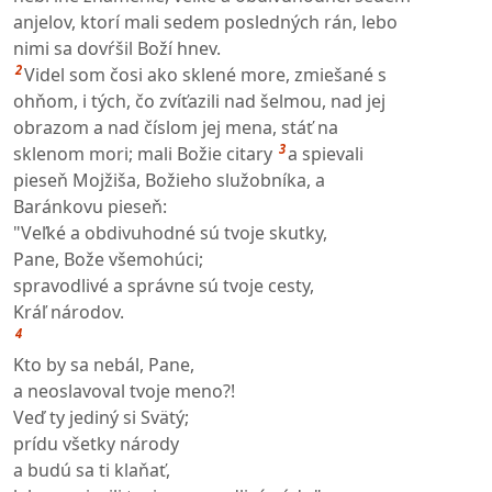
anjelov, ktorí mali sedem posledných rán, lebo
nimi sa dovŕšil Boží hnev.
2
Videl som čosi ako sklené more, zmiešané s
ohňom, i tých, čo zvíťazili nad šelmou, nad jej
obrazom a nad číslom jej mena, stáť na
3
sklenom mori; mali Božie citary
a spievali
pieseň Mojžiša, Božieho služobníka, a
Baránkovu pieseň:
"Veľké a obdivuhodné sú tvoje skutky,
Pane, Bože všemohúci;
spravodlivé a správne sú tvoje cesty,
Kráľ národov.
4
Kto by sa nebál, Pane,
a neoslavoval tvoje meno?!
Veď ty jediný si Svätý;
prídu všetky národy
a budú sa ti klaňať,