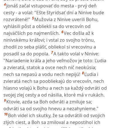
4
Jonáš začal vstupovať do mesta - prvý deň
cesty - a volal: "Ešte štyridsať dní a Ninive bude
5
rozvrátené!"
Mužovia z Ninive uverili Bohu,
vyhlásili pôst a obliekli sa do vrecovín od
6
najväčších po najmenších.
Vec došla až k
ninivskému kráľovi; i vstal zo svojho trónu,
zhodil zo seba plášť, obliekol si vrecovinu a
7
posadil sa do popola.
A takto volal v Ninive:
"Nariadenie kráľa a jeho veľmožov je toto: Ľudia
a zvieratá, statok a ovce nech nič neokúsia;
8
nech sa nepasú a vodu nech nepijú!
Ľudia i
zvieratá nech sa poobliekajú do vrecovín, nech
hlasno volajú k Bohu a nech sa každý odvráti od
svojej zlej cesty a od násilia, ktoré má v rukách.
9
Ktovie, azda sa Boh odvráti a zmiluje sa;
odvráti sa od svojho hnevu a nezahynieme."
10
Boh videl ich skutky, že sa odvrátili od svojich
zlých ciest, a Boh sa zmiloval a nepostihol ich