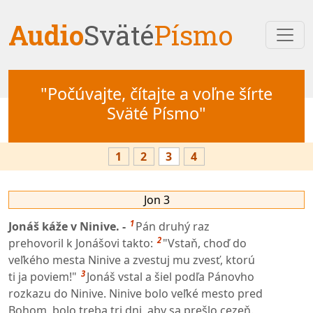
Audio
Sväté
Písmo
"Počúvajte, čítajte a voľne šírte
Sväté Písmo"
1
2
3
4
Jon 3
1
Jonáš káže v Ninive. -
Pán druhý raz
2
prehovoril k Jonášovi takto:
"Vstaň, choď do
veľkého mesta Ninive a zvestuj mu zvesť, ktorú
3
ti ja poviem!"
Jonáš vstal a šiel podľa Pánovho
rozkazu do Ninive. Ninive bolo veľké mesto pred
Bohom, bolo treba tri dni, aby sa prešlo cezeň.