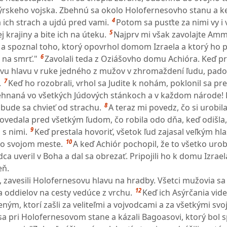
ýrskeho vojska. Zbehnú sa okolo Holofernesovho stanu a k
4
 ich strach a ujdú pred vami.
Potom sa pusťte za nimi vy i 
5
j krajiny a bite ich na úteku.
Najprv mi však zavolajte Am
l a spoznal toho, ktorý opovrhol domom Izraela a ktorý ho p
6
na smrť."
Zavolali teda z Oziášovho domu Achióra. Keď pri
vu hlavu v ruke jedného z mužov v zhromaždení ľudu, pado
7
.
Keď ho rozobrali, vrhol sa Judite k nohám, poklonil sa pr
ehnaná vo všetkých Júdových stánkoch a v každom národe! 
8
 bude sa chvieť od strachu.
A teraz mi povedz, čo si urobila
zpovedala pred všetkým ľudom, čo robila odo dňa, keď odišla,
9
 s nimi.
Keď prestala hovoriť, všetok ľud zajasal veľkým hl
10
vo svojom meste.
A keď Achiór pochopil, že to všetko urob
dca uveril v Boha a dal sa obrezať. Pripojili ho k domu Izrael
eň.
, zavesili Holofernesovu hlavu na hradby. Všetci mužovia sa 
12
a oddielov na cesty vedúce z vrchu.
Keď ich Asýrčania vide
ným, ktorí zašli za veliteľmi a vojvodcami a za všetkými svo
i sa pri Holofernesovom stane a kázali Bagoasovi, ktorý bol