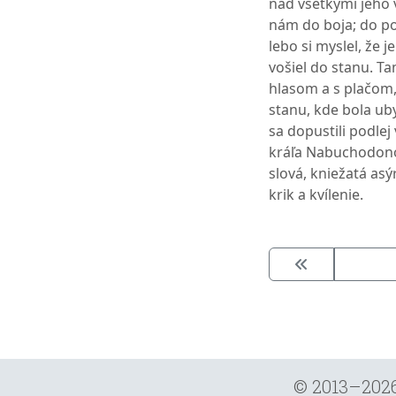
nad všetkými jeho v
nám do boja; do p
lebo si myslel, že j
vošiel do stanu. Ta
hlasom a s plačom,
stanu, kde bola uby
sa dopustili podle
kráľa Nabuchodonoz
slová, kniežatá asýr
krik a kvílenie.
© 2013–202