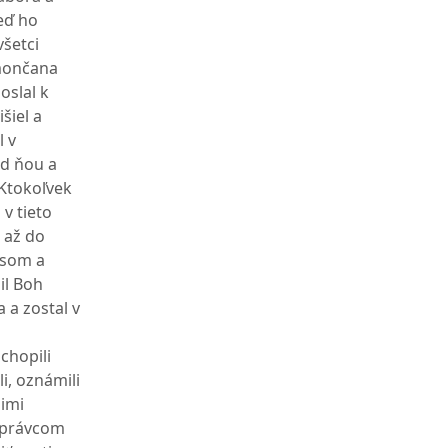
eď ho
všetci
mončana
oslal k
šiel a
l v
ed ňou a
Ktokoľvek
 v tieto
 až do
asom a
il Boh
a a zostal v
chopili
li, oznámili
jimi
 správcom