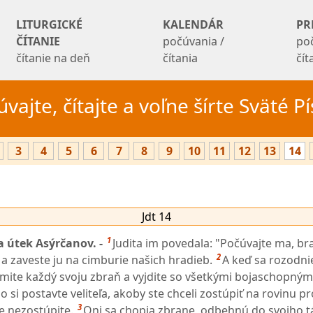
LITURGICKÉ
KALENDÁR
PR
ČÍTANIE
počúvania /
po
čítanie na deň
čítania
čí
vajte, čítajte a voľne šírte Sväté 
3
4
5
6
7
8
9
10
11
12
13
14
Jdt 14
1
 útek Asýrčanov. -
Judita im povedala: "Počúvajte ma, bra
2
 a zaveste ju na cimburie našich hradieb.
A keď sa rozodnie
mite každý svoju zbraň a vyjdite so všetkými bojaschopný
o si postavte veliteľa, akoby ste chceli zostúpiť na rovinu pr
3
le nezostúpite.
Oni sa chopia zbrane, odbehnú do svojho t