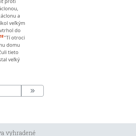
ť proti
záclonou,
záclonu a
íkol veľkým
vtrhol do
18
"Tí otroci
lému domu
uli tieto
stal veľký
áva vyhradené