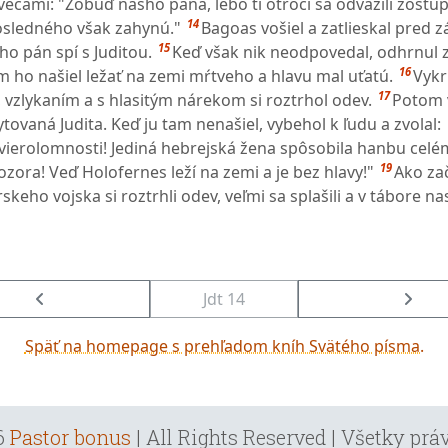
ecami: "Zobuď nášho pána, lebo tí otroci sa odvážili zostúpi
14
osledného však zahynú."
Bagoas vošiel a zatlieskal pred 
15
eho pán spí s Juditou.
Keď však nik neodpovedal, odhrnul 
16
m ho našiel ležať na zemi mŕtveho a hlavu mal uťatú.
Vykr
17
 vzlykaním a s hlasitým nárekom si roztrhol odev.
Potom 
tovaná Judita. Keď ju tam nenašiel, vybehol k ľudu a zvolal:
j vierolomnosti! Jediná hebrejská žena spôsobila hanbu ce
19
ora! Veď Holofernes leží na zemi a je bez hlavy!"
Ako zač
skeho vojska si roztrhli odev, veľmi sa splašili a v tábore na
Jdt 14
Späť na homepage s prehľadom kníh Svätého písma.
6
Pastor bonus
| All Rights Reserved | Všetky pr