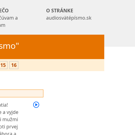
EČO
O STRÁNKE
čúvam a
audiosvätépísmo.sk
tam
Písmo"
15
16
tia!
 a vyjde
mi mužmi
oti prvej
ábora a