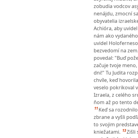
zobudia vodcov as
nenájdu, zmocní sa
obyvatelia izraelske
Achióra, aby uvide
nám ako vydaného 
uvidel Holoferneso
bezvedomí na zem
povedal: "Buď pož
začuje tvoje meno,
dni!" Tu Judita ro
chvíle, keď hovorila
veselo pokrikoval 
Izraela, z celého sr
ňom až po tento d
11
Keď sa rozodnilo
zbrane a vyšli podľ
to svojim predstave
13
kniežatami.
Zišl