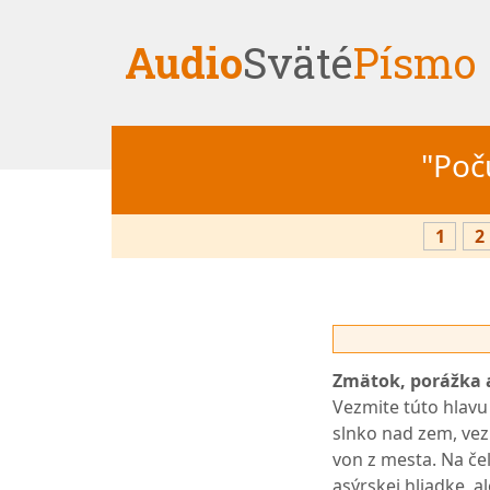
Audio
Sväté
Písmo
"Počú
1
2
Zmätok, porážka a
Vezmite túto hlavu
slnko nad zem, vez
von z mesta. Na čel
asýrskej hliadke, a