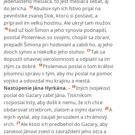
jedenásteho mesiaca, to jest mesiaca šebat, aj
15
do Jericha.
Abubov syn ich ľstivo prijal na
pevnôstke zvanej Dok, ktorú si postavil, a
pripravil im veľkú hostinu. Ale ukryl tam mužov.
16
Keď už boli Šimon a jeho synovia podnapití,
povstal Ptolemeus so svojimi, chopili sa zbraní,
prepadli Šimona pri hodovaní a zabili ho, aj jeho
17
dvoch synov a niekoľko jeho sluhov.
Tak sa
dopustil ohavnej vierolomnosti a odplatil sa im
18
zlým za dobré.
Ptolemeus poslal o tom kráľovi
písomnú správu s tým, aby mu poslal na pomoc
vojsko a odovzdal mu krajinu a mestá.
19
Nastúpenie Jána Hyrkána. -
Iných (vojakov)
poslal do Gazary zabiť Jána. Tisícnikom
rozposlal listy, aby došli k nemu, že ich chce
20
obdarovať striebrom, zlatom a inými darmi.
A
iných vyslal, aby zaujali Jeruzalem a chrámový
21
vrch.
Ale ktosi ich predbehol do Gazary, aby
zaniesol Jánovi zvesť o zavraždení jeho otca a