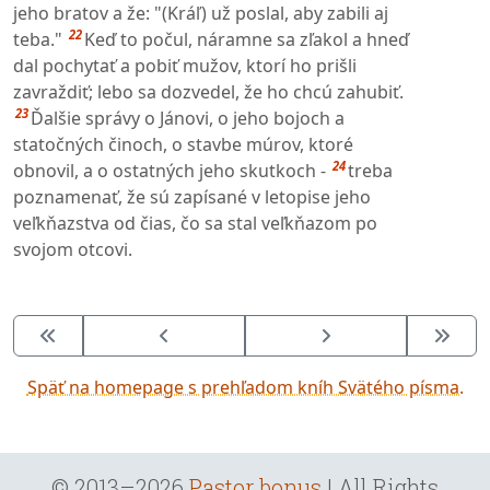
jeho bratov a že: "(Kráľ) už poslal, aby zabili aj
22
teba."
Keď to počul, náramne sa zľakol a hneď
dal pochytať a pobiť mužov, ktorí ho prišli
zavraždiť; lebo sa dozvedel, že ho chcú zahubiť.
23
Ďalšie správy o Jánovi, o jeho bojoch a
statočných činoch, o stavbe múrov, ktoré
24
obnovil, a o ostatných jeho skutkoch -
treba
poznamenať, že sú zapísané v letopise jeho
veľkňazstva od čias, čo sa stal veľkňazom po
svojom otcovi.
Späť na homepage s prehľadom kníh Svätého písma.
© 2013–2026
Pastor bonus
| All Rights