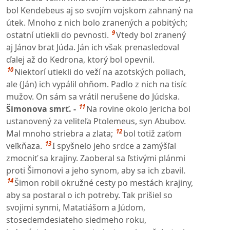
bol Kendebeus aj so svojím vojskom zahnaný na
útek. Mnoho z nich bolo zranených a pobitých;
9
ostatní utiekli do pevnosti.
Vtedy bol zranený
aj Jánov brat Júda. Ján ich však prenasledoval
ďalej až do Kedrona, ktorý bol opevnil.
10
Niektorí utiekli do veží na azotských poliach,
ale (Ján) ich vypálil ohňom. Padlo z nich na tisíc
mužov. On sám sa vrátil nerušene do Júdska.
11
Šimonova smrť. -
Na rovine okolo Jericha bol
ustanovený za veliteľa Ptolemeus, syn Abubov.
12
Mal mnoho striebra a zlata;
bol totiž zaťom
13
veľkňaza.
I spyšnelo jeho srdce a zamýšľal
zmocniť sa krajiny. Zaoberal sa ľstivými plánmi
proti Šimonovi a jeho synom, aby sa ich zbavil.
14
Šimon robil okružné cesty po mestách krajiny,
aby sa postaral o ich potreby. Tak prišiel so
svojimi synmi, Matatiášom a Júdom,
stosedemdesiateho siedmeho roku,