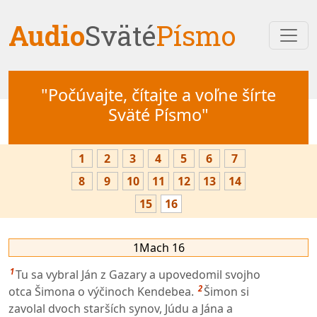
Audio
Sväté
Písmo
"Počúvajte, čítajte a voľne šírte
Sväté Písmo"
1
2
3
4
5
6
7
8
9
10
11
12
13
14
15
16
1Mach 16
1
Tu sa vybral Ján z Gazary a upovedomil svojho
2
otca Šimona o výčinoch Kendebea.
Šimon si
zavolal dvoch starších synov, Júdu a Jána a