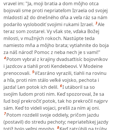
vravel im: "Ja, moji bratia a dom môjho otca
bojovali sme proti nepriateľom Izraela od svojej
mladosti až do dnešného dňa a veľa ráz sa nám
3
podarilo vyslobodiť svojimi rukami Izrael.
Ale
teraz som zostarel. Vy však ste, vďaka Božej
milosti, v mužných rokoch. Nastúpte teda
namiesto mňa a môjho brata; vytiahnite do boja
za náš národ! Pomoc z neba nech je s vami!"
4
Potom vybral z krajiny dvadsaťtisíc bojovníkov
i jazdcov a tiahli proti Kendebeovi. V Modeine
5
prenocovali.
Včasráno vyrazili, tiahli na rovinu
a hľa, proti nim stálo veľké vojsko, pechota i
6
jazda! Len potok ich delil.
I utáboril sa so
svojím ľudom proti nim. Keď spozoroval, že sa
ľud bojí prekročiť potok, tak ho prekročil najprv
sám. Keď to videli vojaci, prešli za ním aj oni.
7
Potom rozdelil svoje oddiely, pričom jazdu
(postavil) do stredu pechoty; nepriateľskej jazdy
8
totiž bolo veľmi mnoho.
Keď zatrúbili na trúby,